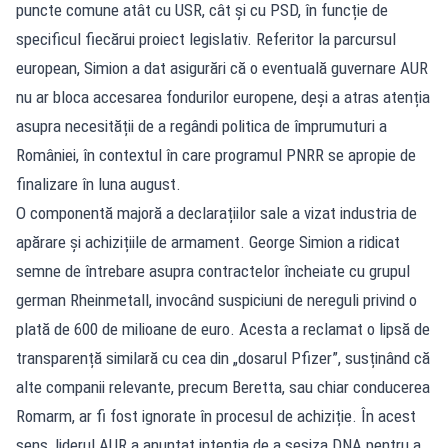
puncte comune atât cu USR, cât și cu PSD, în funcție de
specificul fiecărui proiect legislativ. Referitor la parcursul
european, Simion a dat asigurări că o eventuală guvernare AUR
nu ar bloca accesarea fondurilor europene, deși a atras atenția
asupra necesității de a regândi politica de împrumuturi a
României, în contextul în care programul PNRR se apropie de
finalizare în luna august.
O componentă majoră a declarațiilor sale a vizat industria de
apărare și achizițiile de armament. George Simion a ridicat
semne de întrebare asupra contractelor încheiate cu grupul
german Rheinmetall, invocând suspiciuni de nereguli privind o
plată de 600 de milioane de euro. Acesta a reclamat o lipsă de
transparență similară cu cea din „dosarul Pfizer”, susținând că
alte companii relevante, precum Beretta, sau chiar conducerea
Romarm, ar fi fost ignorate în procesul de achiziție. În acest
sens, liderul AUR a anunțat intenția de a sesiza DNA pentru a