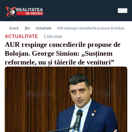
Acasă
Știri
Actualitate
AUR respinge concedierile propuse de Bolojan. George Simion: „Susținem reformele, nu și tăierile de venituri”
·
ACTUALITATE
2 min citire
AUR respinge concedierile propuse de
Bolojan. George Simion: „Susținem
reformele, nu și tăierile de venituri”