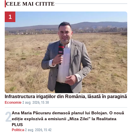
CELE MAI CITITE
1
Infrastructura irigațiilor din România, lăsată în paragină
Economie
·
2 aug. 2026, 15:38
2
Ana Maria Păcuraru demască planul lui Bolojan. O nouă
ediție explozivă a emisiunii „Miza Zilei” la Realitatea
PLUS
Politica
-
2 aug. 2026, 15:42