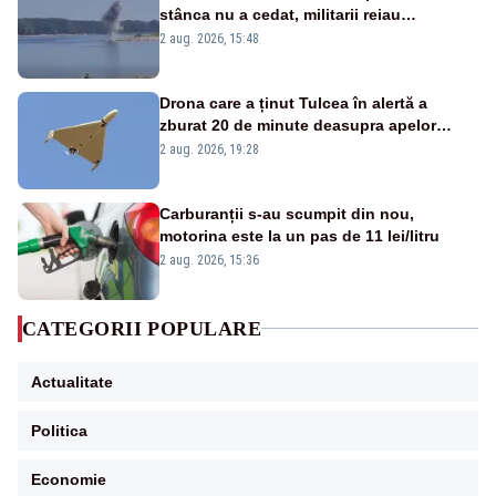
stânca nu a cedat, militarii reiau
detonările luni – VIDEO
2 aug. 2026, 15:48
Drona care a ținut Tulcea în alertă a
zburat 20 de minute deasupra apelor
României. Au fost ridicate două F-16
2 aug. 2026, 19:28
Carburanții s-au scumpit din nou,
motorina este la un pas de 11 lei/litru
2 aug. 2026, 15:36
CATEGORII POPULARE
Actualitate
Politica
Economie