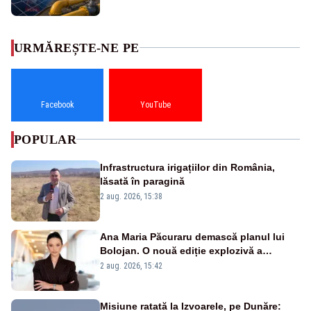
URMĂREȘTE-NE PE
Facebook
YouTube
POPULAR
Infrastructura irigațiilor din România,
lăsată în paragină
2 aug. 2026, 15:38
Ana Maria Păcuraru demască planul lui
Bolojan. O nouă ediție explozivă a
emisiunii „Miza Zilei” la Realitatea PLUS
2 aug. 2026, 15:42
Misiune ratată la Izvoarele, pe Dunăre: