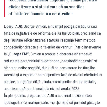
eficientizare a statului care să nu sacrifice
stabilitatea financiară a cetățenilor.
Liderul AUR, George Simion, a nuanțat poziția partidului său
față de inițiativele de reformă ale lui Ilie Bolojan, precizând că,
deși susține eficientizarea statului, respinge ferm metoda
concedierilor directe și a tăierilor de venituri. Într-o intervenție
la
„Europa FM”
, Simion a propus o abordare alternativă:
reducerea personalului bugetar prin „pensionări naturale” și
blocarea noilor angajări, dublată de comasarea instituțiilor.
Acesta și-a exprimat nemulțumirea față de nivelul cheltuielilor
publice, susținând că, în ciuda promisiunilor de austeritate,
acestea au rămas blocate la nivelul anului 2025.
În plan politic, președintele AUR a subliniat flexibilitatea
ideologică a formațiunii sale, menționând că partidul găsește