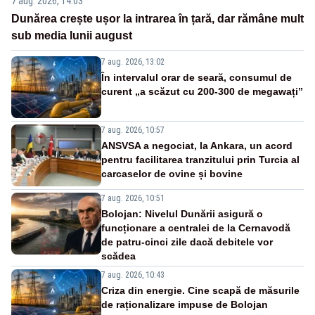
7 aug. 2026, 14:03
Dunărea crește ușor la intrarea în țară, dar rămâne mult
sub media lunii august
7 aug. 2026, 13:02
În intervalul orar de seară, consumul de
curent „a scăzut cu 200-300 de megawați”
7 aug. 2026, 10:57
ANSVSA a negociat, la Ankara, un acord
pentru facilitarea tranzitului prin Turcia al
carcaselor de ovine și bovine
7 aug. 2026, 10:51
Bolojan: Nivelul Dunării asigură o
funcționare a centralei de la Cernavodă
de patru-cinci zile dacă debitele vor
scădea
7 aug. 2026, 10:43
Criza din energie. Cine scapă de măsurile
de raționalizare impuse de Bolojan