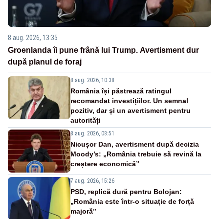
8 aug. 2026, 13:35
Groenlanda îi pune frână lui Trump. Avertisment dur
după planul de foraj
8 aug. 2026, 10:38
România își păstrează ratingul
recomandat investițiilor. Un semnal
pozitiv, dar și un avertisment pentru
autorități
8 aug. 2026, 08:51
Nicușor Dan, avertisment după decizia
Moody’s: „România trebuie să revină la
creștere economică”
7 aug. 2026, 15:26
PSD, replică dură pentru Bolojan:
„România este într-o situație de forță
majoră”