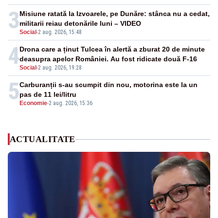
3
Misiune ratată la Izvoarele, pe Dunăre: stânca nu a cedat,
militarii reiau detonările luni – VIDEO
Social
-
2 aug. 2026, 15:48
4
Drona care a ținut Tulcea în alertă a zburat 20 de minute
deasupra apelor României. Au fost ridicate două F-16
Social
-
2 aug. 2026, 19:28
5
Carburanții s-au scumpit din nou, motorina este la un
pas de 11 lei/litru
Economie
-
2 aug. 2026, 15:36
ACTUALITATE