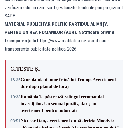
verifica modul în care sunt gestionate fondurile prin programul
SAFE.
MATERIAL PUBLICITAR POLITIC PARTIDUL ALIANȚA
PENTRU UNIREA ROMANILOR (AUR). Notificare privind
transparența la
https://www.realitatea.net/notificare-
transparenta-publicitate-politica-2026
CITEȘTE ȘI
Groenlanda îi pune frână lui Trump. Avertisment
13:35
dur după planul de foraj
România își păstrează ratingul recomandat
10:38
investițiilor. Un semnal pozitiv, dar și un
avertisment pentru autorități
Nicușor Dan, avertisment după decizia Moody’s:
08:51
„România trebuie să revină la creștere economică”