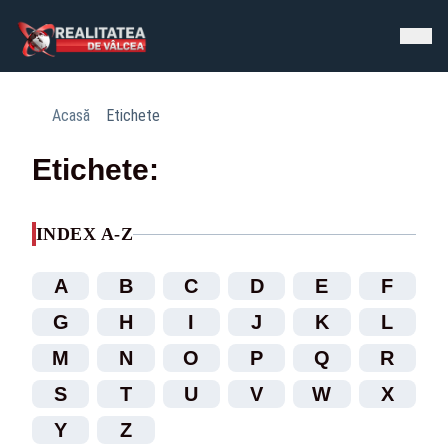
Acasă
Etichete
Etichete:
INDEX A-Z
A
B
C
D
E
F
G
H
I
J
K
L
M
N
O
P
Q
R
S
T
U
V
W
X
Y
Z