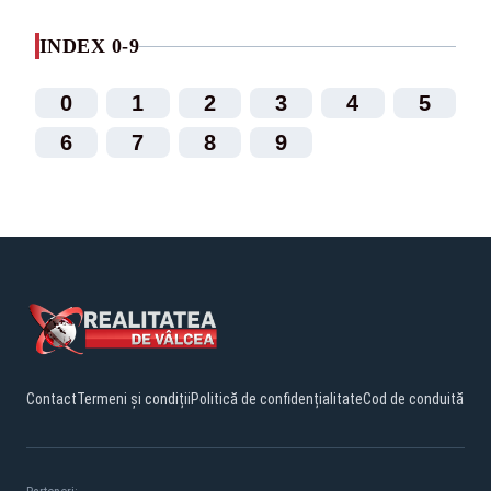
INDEX 0-9
0
1
2
3
4
5
6
7
8
9
Contact
Termeni și condiții
Politică de confidențialitate
Cod de conduită