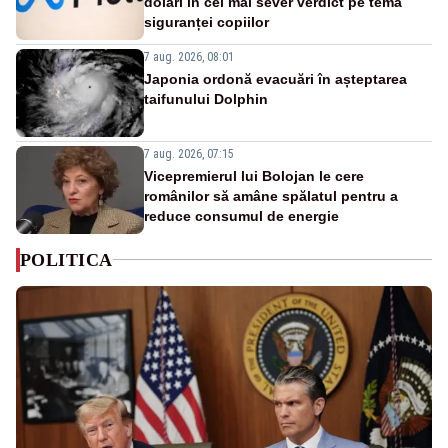
dolari în cel mai sever verdict pe tema
siguranței copiilor
7 aug. 2026, 08:01
Japonia ordonă evacuări în așteptarea
taifunului Dolphin
7 aug. 2026, 07:15
Vicepremierul lui Bolojan le cere
românilor să amâne spălatul pentru a
reduce consumul de energie
POLITICA