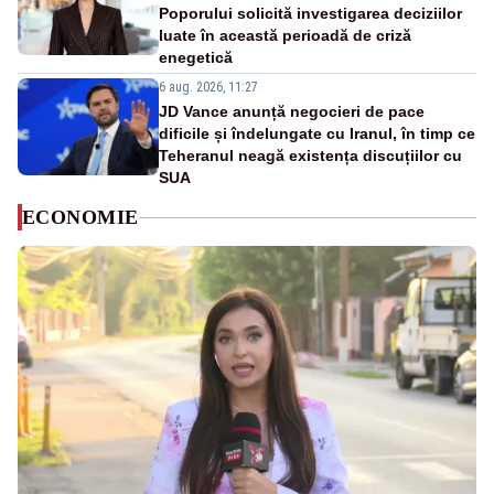
Poporului solicită investigarea deciziilor
luate în această perioadă de criză
enegetică
6 aug. 2026, 11:27
JD Vance anunță negocieri de pace
dificile și îndelungate cu Iranul, în timp ce
Teheranul neagă existența discuțiilor cu
SUA
ECONOMIE