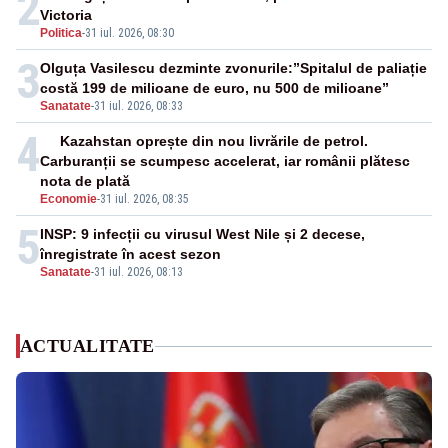
2
Victoria
Politica
-
31 iul. 2026, 08:30
3
Olguța Vasilescu dezminte zvonurile:”Spitalul de paliație
costă 199 de milioane de euro, nu 500 de milioane”
Sanatate
-
31 iul. 2026, 08:33
4
Kazahstan oprește din nou livrările de petrol.
Carburanții se scumpesc accelerat, iar românii plătesc
nota de plată
Economie
-
31 iul. 2026, 08:35
5
INSP: 9 infecții cu virusul West Nile și 2 decese,
înregistrate în acest sezon
Sanatate
-
31 iul. 2026, 08:13
ACTUALITATE