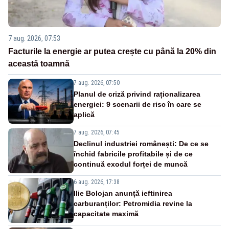
7 aug. 2026, 07:53
Facturile la energie ar putea crește cu până la 20% din
această toamnă
7 aug. 2026, 07:50
Planul de criză privind raționalizarea
energiei: 9 scenarii de risc în care se
aplică
7 aug. 2026, 07:45
Declinul industriei românești: De ce se
închid fabricile profitabile și de ce
continuă exodul forței de muncă
6 aug. 2026, 17:38
Ilie Bolojan anunță ieftinirea
carburanților: Petromidia revine la
capacitate maximă