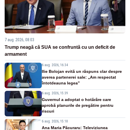
7 aug. 2026, 08:03
Trump neagă că SUA se confruntă cu un deficit de
armament
6 aug. 2026, 16:34
Ilie Bolojan evită un răspuns clar despre
averea partenerei sale: „Am respectat
întotdeauna legea”
6 aug. 2026, 15:39
Guvernul a adoptat o hotărâre care
aprobă planurile de pregătire pentru
riscuri
6 aug. 2026, 15:18
Ana Maria Păcuraru: Televiziunea