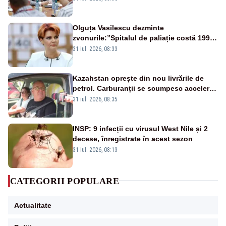
Olguța Vasilescu dezminte
zvonurile:”Spitalul de paliație costă 199
de milioane de euro, nu 500 de milioane”
31 iul. 2026, 08:33
Kazahstan oprește din nou livrările de
petrol. Carburanții se scumpesc accelerat,
iar românii plătesc nota de plată
31 iul. 2026, 08:35
INSP: 9 infecții cu virusul West Nile și 2
decese, înregistrate în acest sezon
31 iul. 2026, 08:13
CATEGORII POPULARE
Actualitate