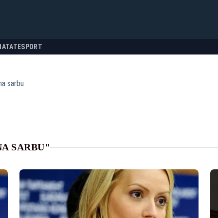
NATATE
SPORT
na sarbu
NA SARBU"