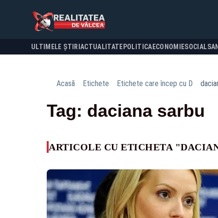
ULTIMELE ȘTIRI
ACTUALITATE
POLITICA
ECONOMIE
SOCIAL
SA
Acasă
Etichete
Etichete care încep cu D
dacia
Tag: daciana sarbu
ARTICOLE CU ETICHETA "DACIA