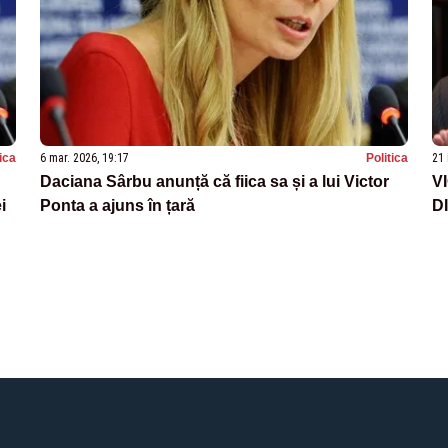
tica
6 mar. 2026, 19:17
Politica
21 
Daciana Sârbu anunță că fiica sa și a lui Victor
V
i
Ponta a ajuns în țară
D