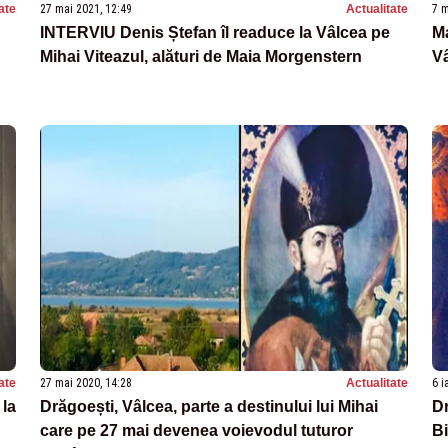
ate
27 mai 2021, 12:49
Actualitate
7 m
INTERVIU Denis Ștefan îl readuce la Vâlcea pe
Ma
Mihai Viteazul, alături de Maia Morgenstern
Vâ
ate
27 mai 2020, 14:28
Actualitate
6 i
 la
Drăgoești, Vâlcea, parte a destinului lui Mihai
Dr
care pe 27 mai devenea voievodul tuturor
Bi