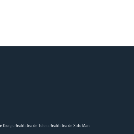
e Giurgiu
Realitatea de Tulcea
Realitatea de Satu Mare