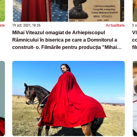
ate
19 oct. 2021, 18:26
Actualitate
3 o
Mihai Viteazul omagiat de Arhiepiscopul
VI
Râmnicului în biserica pe care a Domnitorul a
co
construit- o. Filmările pentru producția "Mihai
fi
Viteazul" au avut loc aici în luna mai