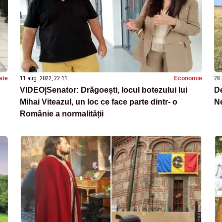
ate
11 aug. 2022, 22:11
Economie
28 
VIDEO|Senator: Drăgoești, locul botezului lui
De
Mihai Viteazul, un loc ce face parte dintr- o
N
Românie a normalității