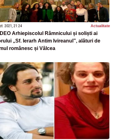
ct. 2021, 21:24
Actualitate
DEO Arhiepiscolul Râmnicului și soliști ai
rului „Sf. Ierarh Antim Ivireanul”, alături de
lmul românesc și Vâlcea