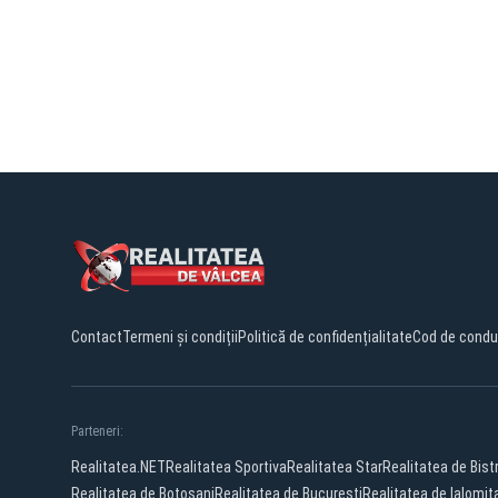
Contact
Termeni și condiții
Politică de confidențialitate
Cod de condu
Parteneri:
Realitatea.NET
Realitatea Sportiva
Realitatea Star
Realitatea de Bistr
Realitatea de Botosani
Realitatea de Bucuresti
Realitatea de Ialomit