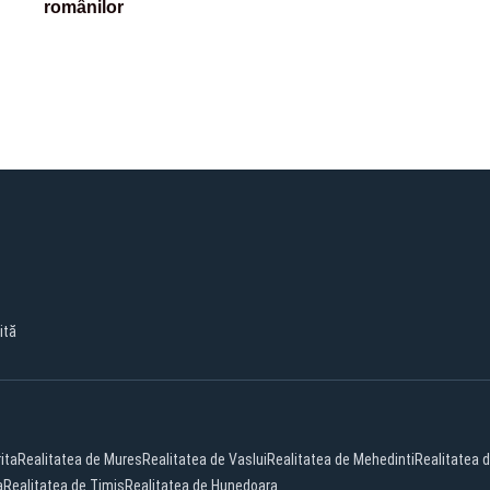
românilor
ită
ita
Realitatea de Mures
Realitatea de Vaslui
Realitatea de Mehedinti
Realitatea d
a
Realitatea de Timis
Realitatea de Hunedoara