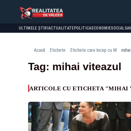
ULTIMELE ȘTIRI
ACTUALITATE
POLITICA
ECONOMIE
SOCIAL
SA
Acasă
Etichete
Etichete care încep cu M
mihai
Tag: mihai viteazul
ARTICOLE CU ETICHETA "MIHAI