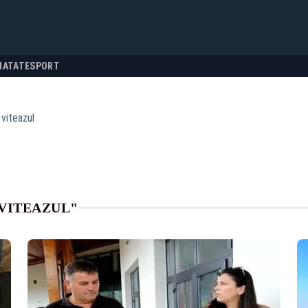
NATATE
SPORT
 viteazul
 VITEAZUL"