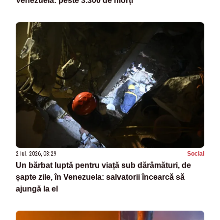
Venezuela: peste 3.300 de morți
2 iul. 2026, 08:29
Social
Un bărbat luptă pentru viață sub dărâmături, de
șapte zile, în Venezuela: salvatorii încearcă să
ajungă la el