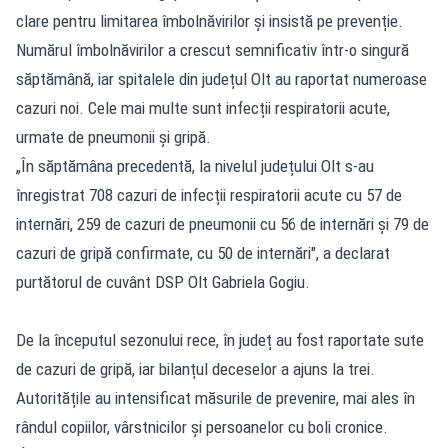
clare pentru limitarea îmbolnăvirilor și insistă pe prevenție.
Numărul îmbolnăvirilor a crescut semnificativ într-o singură
săptămână, iar spitalele din județul Olt au raportat numeroase
cazuri noi. Cele mai multe sunt infecții respiratorii acute,
urmate de pneumonii și gripă.
„În săptămâna precedentă, la nivelul județului Olt s-au
înregistrat 708 cazuri de infecții respiratorii acute cu 57 de
internări, 259 de cazuri de pneumonii cu 56 de internări și 79 de
cazuri de gripă confirmate, cu 50 de internări", a declarat
purtătorul de cuvânt DSP Olt Gabriela Gogiu.
De la începutul sezonului rece, în județ au fost raportate sute
de cazuri de gripă, iar bilanțul deceselor a ajuns la trei.
Autoritățile au intensificat măsurile de prevenire, mai ales în
rândul copiilor, vârstnicilor și persoanelor cu boli cronice.