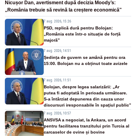
Nicușor Dan, avertisment după decizia Moody’s:
„România trebuie să revină la creștere economică”
7 aug. 2026, 15:26
PSD, replică dură pentru Bolojan:
„România este într-o situație de forță
majoră”
7 aug. 2026, 14:51
Ședința de guvern se amână pentru ora
15:00. Bolojan nu a obținut toate avizele
7 aug. 2026, 11:51
Bolojan, despre legea salarizării: „Ar
putea fi adoptată în perioada următoare.
S-a întârziat depunerea din cauza unor
discursuri iresponsabile în spaţiul public”
7 aug. 2026, 10:57
ANSVSA a negociat, la Ankara, un acord
pentru facilitarea tranzitului prin Turcia al
carcaselor de ovine și bovine