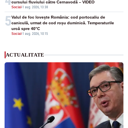
4
cursului fluviului către Cernavodă – VIDEO
Social
-
1 aug. 2026, 13:38
5
Valul de foc lovește România: cod portocaliu de
caniculă, urmat de cod roșu duminică. Temperaturile
urcă spre 40°C
Social
-
1 aug. 2026, 10:15
ACTUALITATE