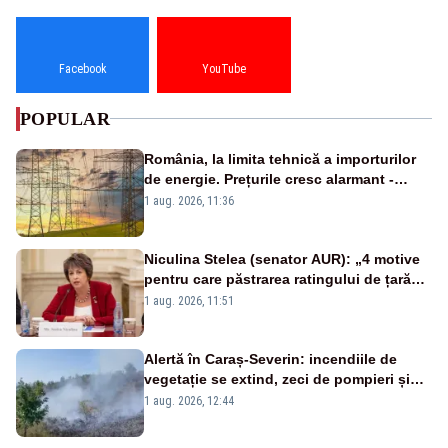
Facebook
YouTube
POPULAR
România, la limita tehnică a importurilor
de energie. Prețurile cresc alarmant -
Analiză Realitatea Plus
1 aug. 2026, 11:36
Niculina Stelea (senator AUR): „4 motive
pentru care păstrarea ratingului de țară
nu este o reușită pentru Guvernul
1 aug. 2026, 11:51
Bolojan”
Alertă în Caraș-Severin: incendiile de
vegetație se extind, zeci de pompieri și
silvicultori se luptă cu flăcările - VIDEO
1 aug. 2026, 12:44