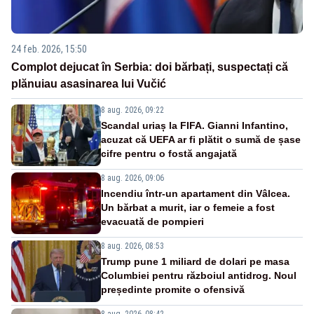
24 feb. 2026, 15:50
Complot dejucat în Serbia: doi bărbați, suspectați că
plănuiau asasinarea lui Vučić
8 aug. 2026, 09:22
Scandal uriaș la FIFA. Gianni Infantino,
acuzat că UEFA ar fi plătit o sumă de șase
cifre pentru o fostă angajată
8 aug. 2026, 09:06
Incendiu într-un apartament din Vâlcea.
Un bărbat a murit, iar o femeie a fost
evacuată de pompieri
8 aug. 2026, 08:53
Trump pune 1 miliard de dolari pe masa
Columbiei pentru războiul antidrog. Noul
președinte promite o ofensivă
8 aug. 2026, 08:42