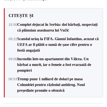
CITEȘTE ȘI
Complot dejucat în Serbia: doi bărbați, suspectați
15:50
că plănuiau asasinarea lui Vučić
Scandal uriaș la FIFA. Gianni Infantino, acuzat că
09:22
UEFA ar fi plătit o sumă de șase cifre pentru o
fostă angajată
Incendiu într-un apartament din Vâlcea. Un
09:06
bărbat a murit, iar o femeie a fost evacuată de
pompieri
Trump pune 1 miliard de dolari pe masa
08:53
Columbiei pentru războiul antidrog. Noul
președinte promite o ofensivă