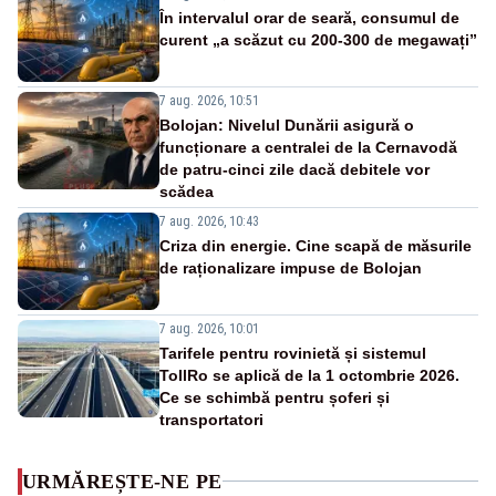
În intervalul orar de seară, consumul de
curent „a scăzut cu 200-300 de megawați”
7 aug. 2026, 10:51
Bolojan: Nivelul Dunării asigură o
funcționare a centralei de la Cernavodă
de patru-cinci zile dacă debitele vor
scădea
7 aug. 2026, 10:43
Criza din energie. Cine scapă de măsurile
de raționalizare impuse de Bolojan
7 aug. 2026, 10:01
Tarifele pentru rovinietă și sistemul
TollRo se aplică de la 1 octombrie 2026.
Ce se schimbă pentru șoferi și
transportatori
URMĂREȘTE-NE PE