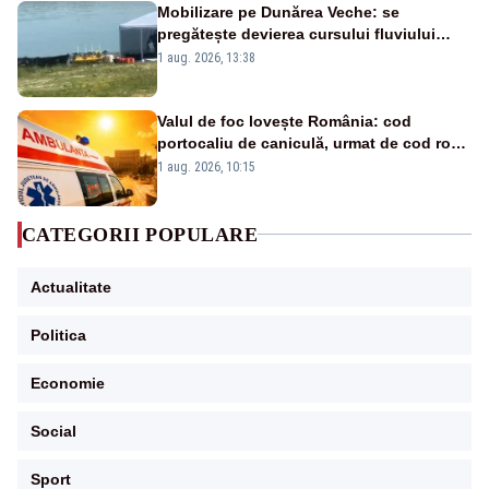
Mobilizare pe Dunărea Veche: se
pregătește devierea cursului fluviului
către Cernavodă – VIDEO
1 aug. 2026, 13:38
Valul de foc lovește România: cod
portocaliu de caniculă, urmat de cod roșu
duminică. Temperaturile urcă spre 40°C
1 aug. 2026, 10:15
CATEGORII POPULARE
Actualitate
Politica
Economie
Social
Sport