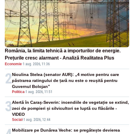
România, la limita tehnică a importurilor de energie.
Prețurile cresc alarmant - Analiză Realitatea Plus
Economie
·
1 aug. 2026, 11:36
2
Niculina Stelea (senator AUR): „4 motive pentru care
păstrarea ratingului de țară nu este o reușită pentru
Guvernul Bolojan”
Politica
-
1 aug. 2026, 11:51
3
Alertă în Caraș-Severin: incendiile de vegetație se extind,
zeci de pompieri și silvicultori se luptă cu flăcările -
VIDEO
Social
-
1 aug. 2026, 12:44
Mobilizare pe Dunărea Veche: se pregătește devierea