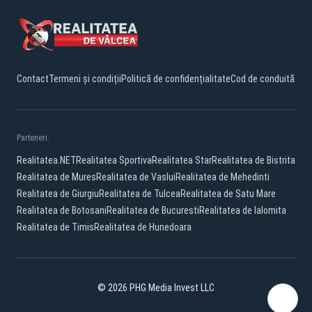
Contact
Termeni și condiții
Politică de confidențialitate
Cod de conduită
Parteneri:
Realitatea.NET
Realitatea Sportiva
Realitatea Star
Realitatea de Bistrita
Realitatea de Mures
Realitatea de Vaslui
Realitatea de Mehedinti
Realitatea de Giurgiu
Realitatea de Tulcea
Realitatea de Satu Mare
Realitatea de Botosani
Realitatea de Bucuresti
Realitatea de Ialomita
Realitatea de Timis
Realitatea de Hunedoara
© 2026 PHG Media Invest LLC
Facebook
YouTube