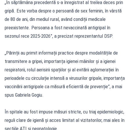
„În săptămâna precedentă s-a înregistrat al treilea deces prin
gripă. Este vorba despre o persoană de sex feminin, în vârstă
de 80 de ani, din mediul rural, având condiții medicale
preexistente. Persoana a fost nevaccinată antigripal în
sezonul rece 2025-2026”, a precizat reprezentantul DSP.
„Părinții au primit informații practice despre modalitățile de
transmitere a gripei, importanța igienei mâinilor și a igienei
respiratorii, rolul aerisirii spațiilor și al evitării aglomerației în
perioadele cu circulație intensă a virusurilor gripale, importanța
vaccinării antigripale ca măsură eficientă de prevenție”, a mai
spus Gabriela Gogiu.
În spitale au fost impuse măsuri stricte, cu triaj epidemiologic,
reguli clare de igienă și acces limitat al vizitatorilor, mai ales în
secțiile ATI și neonatologie.