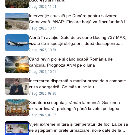
București și în țară
7 aug. 2026, 11:04
Intervenție crucială pe Dunăre pentru salvarea
Cernavodă. ANAR: Fiecare barjă va fi scufundată în
3-4 ore
7 aug. 2026, 10:47
Alertă în aviație! Sute de avioane Boeing 737 MAX,
vizate de inspecții obligatorii, după descoperirea
unor fisuri în fuselaj
7 aug. 2026, 10:39
Când revin ploile și când scapă România de
caniculă. Prognoza ANM pe o lună
7 aug. 2026, 10:01
Încercarea disperată a marilor orașe de a combate
criza energetică. Ce măsuri se iau
7 aug. 2026, 09:30
Senatorii și deputații rămân la muncă. Sesiunea
extraordinară, prelungită până la votul pe legea
salarizării
7 aug. 2026, 09:07
Vijelii extreme în țară și temperaturi de foc. La ce să
ne așteptăm în orele următoare: noile date de la