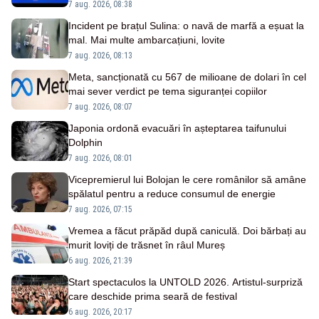
ANM
7 aug. 2026, 08:38
Incident pe brațul Sulina: o navă de marfă a eșuat la
mal. Mai multe ambarcațiuni, lovite
7 aug. 2026, 08:13
Meta, sancționată cu 567 de milioane de dolari în cel
mai sever verdict pe tema siguranței copiilor
7 aug. 2026, 08:07
Japonia ordonă evacuări în așteptarea taifunului
Dolphin
7 aug. 2026, 08:01
Vicepremierul lui Bolojan le cere românilor să amâne
spălatul pentru a reduce consumul de energie
7 aug. 2026, 07:15
Vremea a făcut prăpăd după caniculă. Doi bărbați au
murit loviți de trăsnet în râul Mureș
6 aug. 2026, 21:39
Start spectaculos la UNTOLD 2026. Artistul-surpriză
care deschide prima seară de festival
6 aug. 2026, 20:17