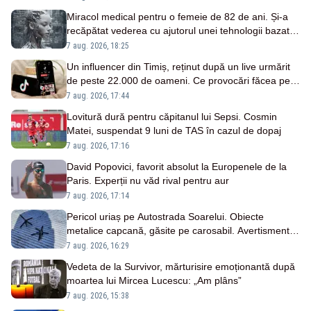
Miracol medical pentru o femeie de 82 de ani. Și-a
recăpătat vederea cu ajutorul unei tehnologii bazate
pe AI
7 aug. 2026, 18:25
Un influencer din Timiș, reținut după un live urmărit
de peste 22.000 de oameni. Ce provocări făcea pe
TikTok
7 aug. 2026, 17:44
Lovitură dură pentru căpitanul lui Sepsi. Cosmin
Matei, suspendat 9 luni de TAS în cazul de dopaj
7 aug. 2026, 17:16
David Popovici, favorit absolut la Europenele de la
Paris. Experții nu văd rival pentru aur
7 aug. 2026, 17:14
Pericol uriaș pe Autostrada Soarelui. Obiecte
metalice capcană, găsite pe carosabil. Avertisment
CNAIR
7 aug. 2026, 16:29
Vedeta de la Survivor, mărturisire emoționantă după
moartea lui Mircea Lucescu: „Am plâns”
7 aug. 2026, 15:38