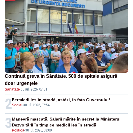
Continuă greva în Sănătate. 500 de spitale asigură
doar urgențele
Sanatate
·
30 iul. 2026, 07:51
2
Fermierii ies în stradă, astăzi, în fața Guvernului!
Social
-
30 iul. 2026, 07:54
3
Manevră mascată. Salarii mărite în secret la Ministerul
Dezvoltării în timp ce medicii ies în stradă
Politica
-
30 iul. 2026, 08:00