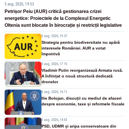
5 aug. 2026, 19:53
Petrișor Peiu (AUR) critică gestionarea crizei
energetice: Proiectele de la Complexul Energetic
Oltenia sunt blocate în birocrație și restricții legislative
5 aug. 2026, 19:37
Strategia pentru biodiversitate nu apără
interesele României. AUR a votat
împotrivă
5 aug. 2026, 17:15
Vladimir Putin reorganizează Armata rusă.
A înființat o nouă structură dedicată
dronelor
5 aug. 2026, 16:11
Ilie Bolojan, discuții cu mediul de afaceri
despre economie, taxe și reformele fiscale
5 aug. 2026, 14:55
PSD, UDMR și aripa conservatoare din