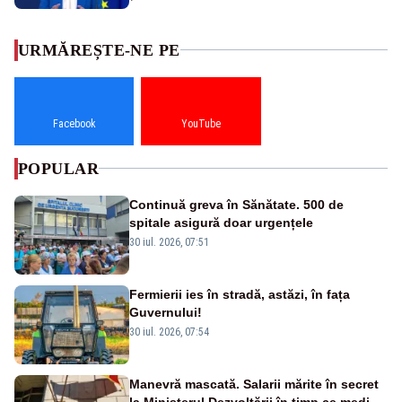
URMĂREȘTE-NE PE
Facebook
YouTube
POPULAR
Continuă greva în Sănătate. 500 de
spitale asigură doar urgențele
30 iul. 2026, 07:51
Fermierii ies în stradă, astăzi, în fața
Guvernului!
30 iul. 2026, 07:54
Manevră mascată. Salarii mărite în secret
la Ministerul Dezvoltării în timp ce medicii