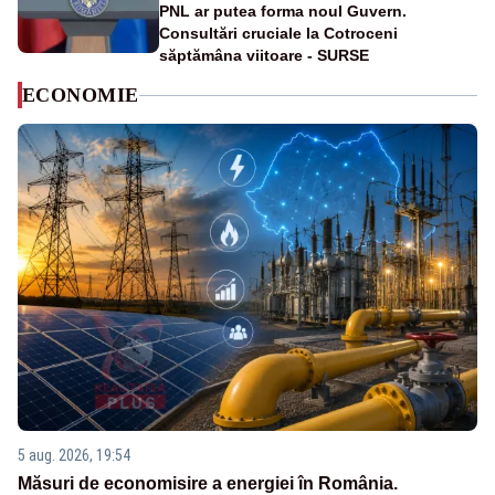
PNL ar putea forma noul Guvern.
Consultări cruciale la Cotroceni
săptămâna viitoare - SURSE
ECONOMIE
5 aug. 2026, 19:54
Măsuri de economisire a energiei în România.