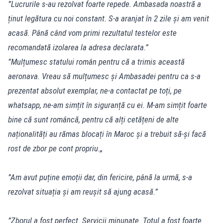
”Lucrurile s-au rezolvat foarte repede. Ambasada noastră a
ținut legătura cu noi constant. S-a aranjat în 2 zile și am venit
acasă. Până când vom primi rezultatul testelor este
recomandată izolarea la adresa declarata.”
”Mulțumesc statului român pentru că a trimis această
aeronava. Vreau să mulțumesc și Ambasadei pentru ca s-a
prezentat absolut exemplar, ne-a contactat pe toți, pe
whatsapp, ne-am simțit în siguranță cu ei. M-am simțit foarte
bine că sunt româncă, pentru că alți cetățeni de alte
naționalități au rămas blocați în Maroc și a trebuit să-și facă
rost de zbor pe cont propriu.„
”Am avut puține emoții dar, din fericire, până la urmă, s-a
rezolvat situația și am reușit să ajung acasă.”
”Zborul a fost perfect. Servicii minunate. Totul a fost foarte