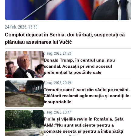
24 feb. 2026, 15:50
Complot dejucat în Serbia: doi bărbați, suspectați că
plănuiau asasinarea lui Vučić
5 aug. 2026, 21:52
Donald Trump, în centrul unui nou
scandal. Acuzații privind accesul
preferențial la postările sale
5 aug. 2026, 20:49
Trenurile care îi scot din sărite pe români.
Călătorii reclamă aglomerația și condițiile
insuportabile
5 aug. 2026, 20:47
Ploile și vijeliile revin în România. Șefa
ANM:”Nu sunt suficiente pentru a
combate seceta și pentru a îmbunătăți