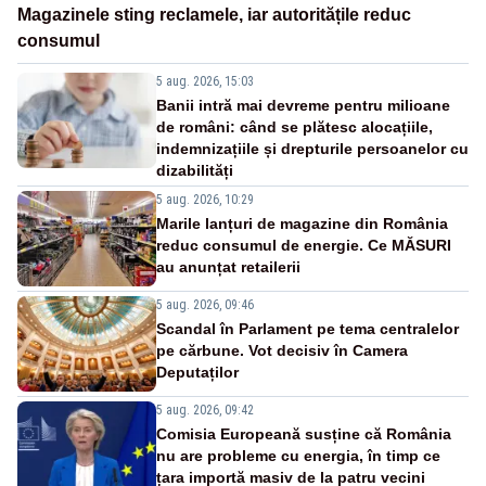
Magazinele sting reclamele, iar autoritățile reduc
consumul
5 aug. 2026, 15:03
Banii intră mai devreme pentru milioane
de români: când se plătesc alocațiile,
indemnizațiile și drepturile persoanelor cu
dizabilități
5 aug. 2026, 10:29
Marile lanțuri de magazine din România
reduc consumul de energie. Ce MĂSURI
au anunțat retailerii
5 aug. 2026, 09:46
Scandal în Parlament pe tema centralelor
pe cărbune. Vot decisiv în Camera
Deputaților
5 aug. 2026, 09:42
Comisia Europeană susține că România
nu are probleme cu energia, în timp ce
țara importă masiv de la patru vecini