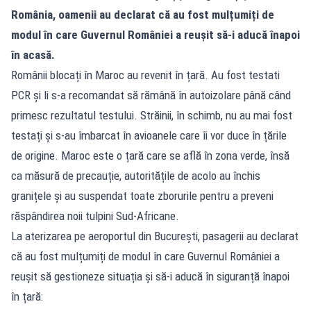
România, oamenii au declarat că au fost mulțumiți de
modul în care Guvernul României a reușit să-i aducă înapoi
în acasă.
Românii blocați în Maroc au revenit în țară. Au fost testati
PCR și li s-a recomandat să rămână în autoizolare până când
primesc rezultatul testului. Străinii, în schimb, nu au mai fost
testați și s-au îmbarcat în avioanele care îi vor duce în țările
de origine. Maroc este o țară care se află în zona verde, însă
ca măsură de precauție, autoritățile de acolo au închis
granițele și au suspendat toate zborurile pentru a preveni
răspândirea noii tulpini Sud-Africane.
La aterizarea pe aeroportul din București, pasagerii au declarat
că au fost mulțumiți de modul în care Guvernul României a
reușit să gestioneze situația și să-i aducă în siguranță înapoi
în țară: