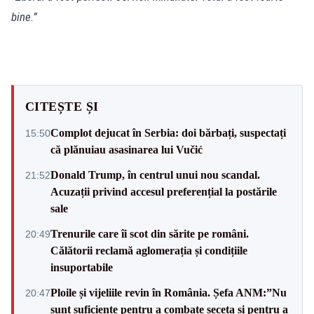
bine.”
CITEȘTE ȘI
Complot dejucat în Serbia: doi bărbați, suspectați
15:50
că plănuiau asasinarea lui Vučić
Donald Trump, în centrul unui nou scandal.
21:52
Acuzații privind accesul preferențial la postările
sale
Trenurile care îi scot din sărite pe români.
20:49
Călătorii reclamă aglomerația și condițiile
insuportabile
Ploile și vijeliile revin în România. Șefa ANM:”Nu
20:47
sunt suficiente pentru a combate seceta și pentru a