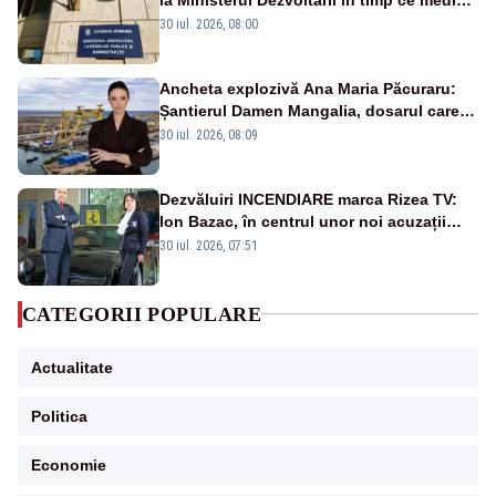
ies în stradă
30 iul. 2026, 08:00
Ancheta explozivă Ana Maria Păcuraru:
Șantierul Damen Mangalia, dosarul care
scufundă apărarea României
30 iul. 2026, 08:09
Dezvăluiri INCENDIARE marca Rizea TV:
Ion Bazac, în centrul unor noi acuzații
publice
30 iul. 2026, 07:51
CATEGORII POPULARE
Actualitate
Politica
Economie