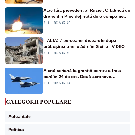
Atac fără precedent al Rusiei. O fabrică de
drone din Kiev deținută de o companie
americană, distrusă de o rachetă
31 iul. 2026, 07:40
rusească
ITALIA: 7 persoane, dispărute după
prăbușirea unei clădiri în Sicilia | VIDEO
31 iul. 2026, 07:50
Alertă aeriană la graniță pentru a treia
oară în 24 de ore. Două aeronave
Eurofighter britanice au fost ridicate de la
31 iul. 2026, 07:24
sol
CATEGORII POPULARE
Actualitate
Politica