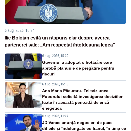
6 aug. 2026, 16:34
Ilie Bolojan evită un răspuns clar despre averea
partenerei sale: „Am respectat întotdeauna legea”
6 aug. 2026, 15:39
Guvernul a adoptat o hotărâre care
aprobă planurile de pregătire pentru
riscuri
6 aug. 2026, 15:18
Ana Maria Păcuraru: Televiziunea
Poporului solicită investigarea deciziilor
luate în această perioadă de criză
enegetică
6 aug. 2026, 11:27
JD Vance anunță negocieri de pace
dificile și îndelungate cu Iranul, în timp ce