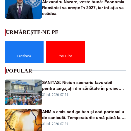
Alexandru Nazare, veste bună: Economia
României va crește în 2027, iar inflația va
scădea
URMĂREȘTE-NE PE
Facebook
YouTube
POPULAR
SANITAS: Niciun scenariu favorabil
pentru angajații din sănătate în proiectul
Legii salarizării
31 iul. 2026, 07:29
ANM a emis cod galben și cod portocaliu
de caniculă. Temperaturile urcă până la 38
de grade, iar nopțile devin tropicale
31 iul. 2026, 07:39