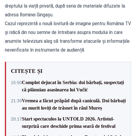
dreptului la viață privată, după seria de materiale difuzate la
adresa Rominei Gingașu.
Cazul reprezintă o nouă lovitură de imagine pentru România TV
și ridică din nou semne de întrebare asupra modului în care
anumite televiziuni aleg să transforme atacurile și informațiile
neverificate în instrumente de audiență.
CITEȘTE ȘI
Complot dejucat în Serbia: doi bărbați, suspectați
15:50
că plănuiau asasinarea lui Vučić
Vremea a făcut prăpăd după caniculă. Doi bărbați
21:39
au murit loviți de trăsnet în râul Mureș
Start spectaculos la UNTOLD 2026. Artistul-
20:17
surpriză care deschide prima seară de festival