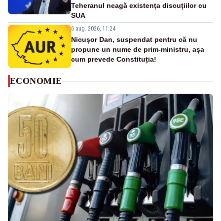
Teheranul neagă existența discuțiilor cu
SUA
6 aug. 2026, 11:24
Nicușor Dan, suspendat pentru că nu
propune un nume de prim-ministru, așa
cum prevede Constituția!
ECONOMIE