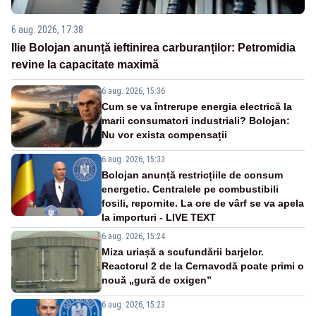
6 aug. 2026, 17:38
Ilie Bolojan anunță ieftinirea carburanților: Petromidia
revine la capacitate maximă
6 aug. 2026, 15:36
Cum se va întrerupe energia electrică la
marii consumatori industriali? Bolojan:
Nu vor exista compensații
6 aug. 2026, 15:33
Bolojan anunță restricțiile de consum
energetic. Centralele pe combustibili
fosili, repornite. La ore de vârf se va apela
la importuri - LIVE TEXT
6 aug. 2026, 15:24
Miza uriașă a scufundării barjelor.
Reactorul 2 de la Cernavodă poate primi o
nouă „gură de oxigen”
6 aug. 2026, 15:23