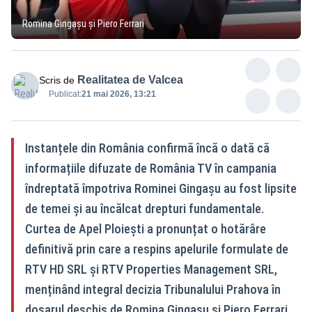
Romina Gingașu și Piero Ferrari
Realitatea de Valcea
Scris de
Publicat:
21 mai 2026, 13:21
Instanțele din România confirmă încă o dată că
informațiile difuzate de România TV în campania
îndreptată împotriva Rominei Gingașu au fost lipsite
de temei și au încălcat drepturi fundamentale.
Curtea de Apel Ploiești a pronunțat o hotărâre
definitivă prin care a respins apelurile formulate de
RTV HD SRL și RTV Properties Management SRL,
menținând integral decizia Tribunalului Prahova în
dosarul deschis de Romina Gingașu și Piero Ferrari.