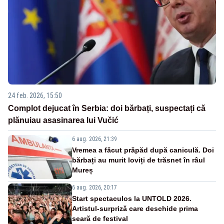
24 feb. 2026, 15:50
Complot dejucat în Serbia: doi bărbați, suspectați că
plănuiau asasinarea lui Vučić
6 aug. 2026, 21:39
Vremea a făcut prăpăd după caniculă. Doi
bărbați au murit loviți de trăsnet în râul
Mureș
6 aug. 2026, 20:17
Start spectaculos la UNTOLD 2026.
Artistul-surpriză care deschide prima
seară de festival