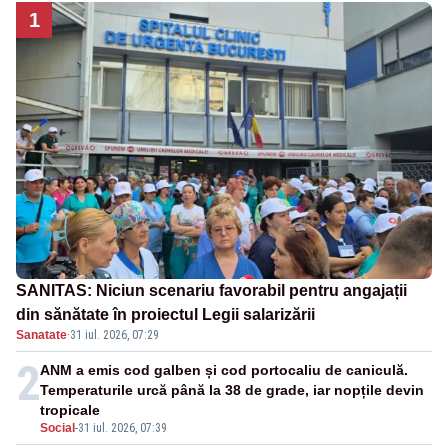
1
SANITAS: Niciun scenariu favorabil pentru angajații
din sănătate în proiectul Legii salarizării
Sanatate
·
31 iul. 2026, 07:29
2
ANM a emis cod galben și cod portocaliu de caniculă.
Temperaturile urcă până la 38 de grade, iar nopțile devin
tropicale
Social
-
31 iul. 2026, 07:39