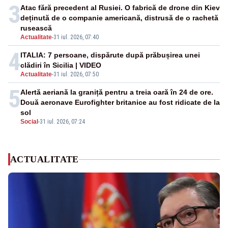
3
Atac fără precedent al Rusiei. O fabrică de drone din Kiev
deținută de o companie americană, distrusă de o rachetă
rusească
Actualitate
-
31 iul. 2026, 07:40
4
ITALIA: 7 persoane, dispărute după prăbușirea unei
clădiri în Sicilia | VIDEO
Actualitate
-
31 iul. 2026, 07:50
5
Alertă aeriană la graniță pentru a treia oară în 24 de ore.
Două aeronave Eurofighter britanice au fost ridicate de la
sol
Social
-
31 iul. 2026, 07:24
ACTUALITATE