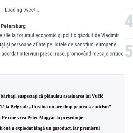
Loading tweet...
t Petersburg
e zile la forumul economic și politic găzduit de Vladimir
ruși și persoane aflate pe listele de sancțiuni europene.
 acordat interviuri presei ruse, promovând mesaje critice
bărbați, suspectați că plănuiau asasinarea lui Vučić
ić la Belgrad: „Ucraina nu are timp pentru scepticism”
Pe cine vrea Péter Magyar la președinție
dronă a explodat lângă un gazoduct, iar premierul