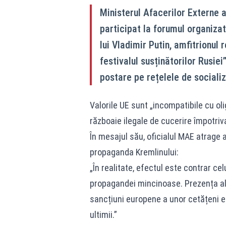
Ministerul Afacerilor Externe
participat la forumul organizat
lui Vladimir Putin, amfitrionul 
festivalul susținătorilor Rusiei
postare pe rețelele de socializ
Valorile UE sunt „incompatibile cu ol
războaie ilegale de cucerire împotriv
În mesajul său, oficialul MAE atrage a
propaganda Kremlinului:
„În realitate, efectul este contrar c
propagandei mincinoase. Prezența alăt
sancțiuni europene a unor cetățeni eur
ultimii.”