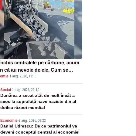
închis centralele pe cărbune, acum
n că au nevoie de ele. Cum se
omie
·
1 aug. 2026, 18:11
ează vina în plină criză energetică
2
Social
-
1 aug. 2026, 23:10
Dunărea a secat atât de mult încât a
scos la suprafață nave naziste din al
doilea război mondial
3
Economie
-
2 aug. 2026, 09:22
Daniel Udrescu: De ce patrimoniul va
deveni conceptul central al economiei