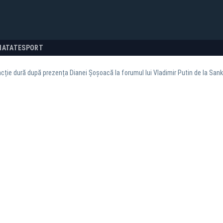
NATATE
SPORT
cție dură după prezența Dianei Șoșoacă la forumul lui Vladimir Putin de la San