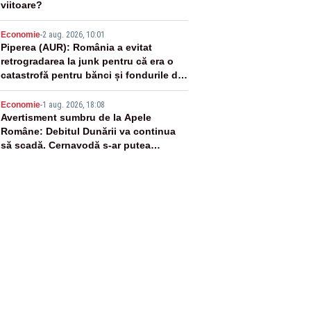
viitoare?
4
Economie
-
2 aug. 2026, 10:01
Piperea (AUR): România a evitat
retrogradarea la junk pentru că era o
catastrofă pentru bănci și fondurile de
pensii
5
Economie
-
1 aug. 2026, 18:08
Avertisment sumbru de la Apele
Române: Debitul Dunării va continua
să scadă. Cernavodă s-ar putea
închide în 4 zile