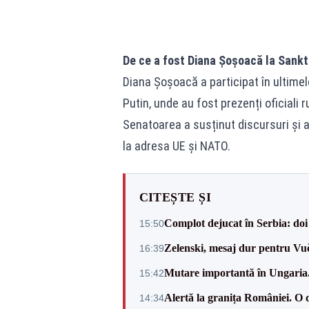
De ce a fost Diana Șoșoacă la Sank
Diana Șoșoacă a participat în ultimel
Putin, unde au fost prezenți oficiali 
Senatoarea a susținut discursuri și a
la adresa UE și NATO.
CITEȘTE ȘI
Complot dejucat în Serbia: doi 
15:50
Zelenski, mesaj dur pentru Vuč
16:39
Mutare importantă în Ungaria. 
15:42
Alertă la granița României. O 
14:34