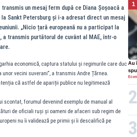
1
 a transmis un mesaj ferm după ce Diana Șoșoacă a
 la Sankt Petersburg și i-a adresat direct un mesaj
reuniunii. „Nicio țară europeană nu a participat la
”, a transmis purtătorul de cuvânt al MAE, într-o
are.
igarhia economică, captura statului și regimurile care duc
Au 
spu
a unor vecini suverani”, a transmis Andre Țărnea.
Econ
pas
tenția că astfel de apariții publice nu legitimează
elui scontat, forumul devenind exemplu de manual al
uri de oficiali ruși și oameni de afaceri sub regim de
openi nu îi validează pe primii și îi descalifică pe