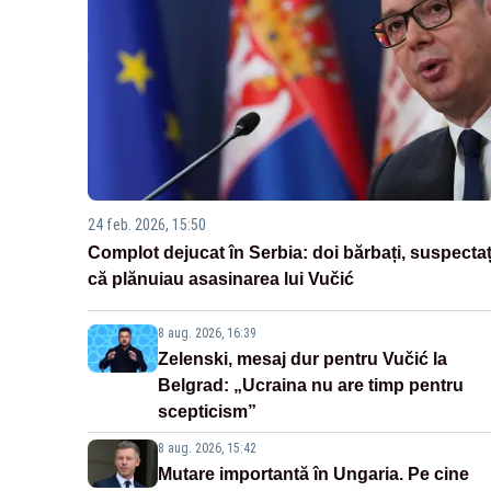
24 feb. 2026, 15:50
Complot dejucat în Serbia: doi bărbați, suspectaț
că plănuiau asasinarea lui Vučić
8 aug. 2026, 16:39
Zelenski, mesaj dur pentru Vučić la
Belgrad: „Ucraina nu are timp pentru
scepticism”
8 aug. 2026, 15:42
Mutare importantă în Ungaria. Pe cine