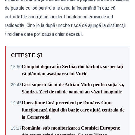
de pastile cu iod pentru a le avea la îndemână în caz că
autorităţile anunţă un incident nuclear cu emisii de iod
radioactiv. Cine le ia după ureche riscă să ajungă la disfuncţii
tiroidiene care pot cauza chiar decesul.
CITEȘTE ȘI
Complot dejucat în Serbia: doi bărbați, suspectați
15:50
că plănuiau asasinarea lui Vučić
Gest superb făcut de Adrian Mutu pentru soția sa,
20:43
Sandra. Zeci de mii de oameni au văzut imaginile
Operațiune fără precedent pe Dunăre. Cum
19:45
funcționează digul din barje care ajută centrala de
la Cernavodă
România, sub monitorizarea Comisiei Europene
19:17