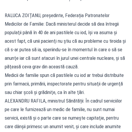
RALUCA ZOIȚANU, președinte, Federația Patronatelor
Medicilor de Familie: Dacă ministerul decide să dea întregii
populaţii până în 40 de ani pastilele cu iod, îşi va asuma şi
acest fapt, că unii pacienţi nu ştiu că au probleme cu tiroida şi
că s-ar putea să ia, speriindu-se în momentul în care o să se
anunţe iar că sunt atacuri în jurul unei centrale nucleare, şi să
păţeasă ceva grav din această cauză.
Medicii de familie spun că pastilele cu iod ar trebui distribuite
prin farmacii, primării, inspectorate pentru situaţii de urgenţă
sau chiar şcoli şi grădiniţe, ca în alte ţări.
ALEXANDRU RAFILA, ministrul Sănătății: În cadrul serviciilor
pe care le furnizează un medic de familie, nu sunt numai
servicii, există şi o parte care se numeşte capitaţie, pentru
care dânşii primesc un anumit venit, şi care include anumite