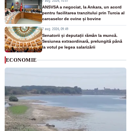
7 aug. 2026, 10:57
ANSVSA a negociat, la Ankara, un acord
pentru facilitarea tranzitului prin Turcia al
carcaselor de ovine și bovine
7 aug. 2026, 09:49
Senatorii și deputații rămân la muncă.
Sesiunea extraordinară, prelungită până
la votul pe legea salarizării
ECONOMIE