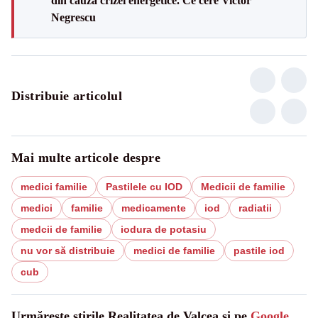
din cauza crizei energetice. Ce cere Victor
Negrescu
Distribuie articolul
Mai multe articole despre
medici familie
Pastilele cu IOD
Medicii de familie
medici
familie
medicamente
iod
radiatii
medcii de familie
iodura de potasiu
nu vor să distribuie
medici de familie
pastile iod
cub
Urmărește știrile Realitatea de Valcea și pe
Google