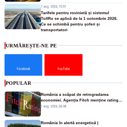
7 aug. 2026, 10:01
Tarifele pentru rovinietă și sistemul
TollRo se aplică de la 1 octombrie 2026.
Ce se schimbă pentru șoferi și
transportatori
URMĂREȘTE-NE PE
Facebook
YouTube
POPULAR
România a scăpat de retrogradarea
economiei. Agenția Fitch menține ratingul
„BBB-” cu perspectivă negativă
1 aug. 2026, 06:48
România în alertă energetică |