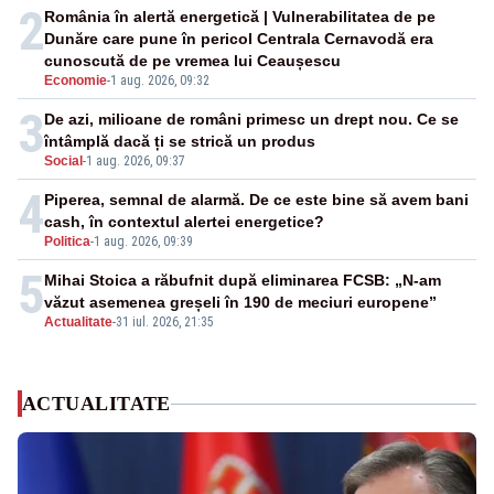
2
România în alertă energetică | Vulnerabilitatea de pe
Dunăre care pune în pericol Centrala Cernavodă era
cunoscută de pe vremea lui Ceaușescu
Economie
-
1 aug. 2026, 09:32
3
De azi, milioane de români primesc un drept nou. Ce se
întâmplă dacă ți se strică un produs
Social
-
1 aug. 2026, 09:37
4
Piperea, semnal de alarmă. De ce este bine să avem bani
cash, în contextul alertei energetice?
Politica
-
1 aug. 2026, 09:39
5
Mihai Stoica a răbufnit după eliminarea FCSB: „N-am
văzut asemenea greșeli în 190 de meciuri europene”
Actualitate
-
31 iul. 2026, 21:35
ACTUALITATE