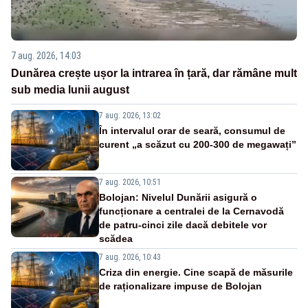
7 aug. 2026, 14:03
Dunărea crește ușor la intrarea în țară, dar rămâne mult
sub media lunii august
7 aug. 2026, 13:02
În intervalul orar de seară, consumul de
curent „a scăzut cu 200-300 de megawați”
7 aug. 2026, 10:51
Bolojan: Nivelul Dunării asigură o
funcționare a centralei de la Cernavodă
de patru-cinci zile dacă debitele vor
scădea
7 aug. 2026, 10:43
Criza din energie. Cine scapă de măsurile
de raționalizare impuse de Bolojan