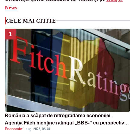
News
CELE MAI CITITE
1
România a scăpat de retrogradarea economiei.
Agenția Fitch menține ratingul „BBB-” cu perspectivă
Economie
·
1 aug. 2026, 06:48
negativă