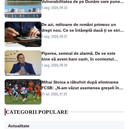
Vulnerabilitatea de pe Dunăre care pune
în pericol Centrala Cernavodă era
1 aug. 2026, 09:32
cunoscută de pe vremea lui Ceaușescu
De azi, milioane de români primesc un
drept nou. Ce se întâmplă dacă ți se strică
un produs
1 aug. 2026, 09:37
Piperea, semnal de alarmă. De ce este
bine să avem bani cash, în contextul
alertei energetice?
1 aug. 2026, 09:39
Mihai Stoica a răbufnit după eliminarea
FCSB: „N-am văzut asemenea greșeli în
190 de meciuri europene”
31 iul. 2026, 21:35
CATEGORII POPULARE
Actualitate