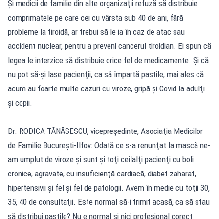
Şi medicii de familie din alte organizaţii refuză să distribuie
comprimatele pe care cei cu vârsta sub 40 de ani, fără
probleme la tiroidă, ar trebui să le ia în caz de atac sau
accident nuclear, pentru a preveni cancerul tiroidian. Ei spun că
legea le interzice să distribuie orice fel de medicamente. Şi că
nu pot să-şi lase pacienţii, ca să împartă pastile, mai ales că
acum au foarte multe cazuri cu viroze, gripă şi Covid la adulţi
şi copii.
Dr. RODICA TĂNĂSESCU, vicepreşedinte, Asociaţia Medicilor
de Familie Bucureşti-Ilfov: Odată ce s-a renunţat la mască ne-
am umplut de viroze şi sunt şi toţi ceilalţi pacienţi cu boli
cronice, agravate, cu insuficienţă cardiacă, diabet zaharat,
hipertensivii şi fel şi fel de patologii. Avem în medie cu toţii 30,
35, 40 de consultaţii. Este normal să-i trimit acasă, ca să stau
să distribui pastile? Nu e normal şi nici profesional corect.