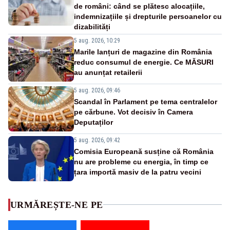
de români: când se plătesc alocațiile,
indemnizațiile și drepturile persoanelor cu
dizabilități
5 aug. 2026, 10:29
Marile lanțuri de magazine din România
reduc consumul de energie. Ce MĂSURI
au anunțat retailerii
5 aug. 2026, 09:46
Scandal în Parlament pe tema centralelor
pe cărbune. Vot decisiv în Camera
Deputaților
5 aug. 2026, 09:42
Comisia Europeană susține că România
nu are probleme cu energia, în timp ce
țara importă masiv de la patru vecini
URMĂREȘTE-NE PE