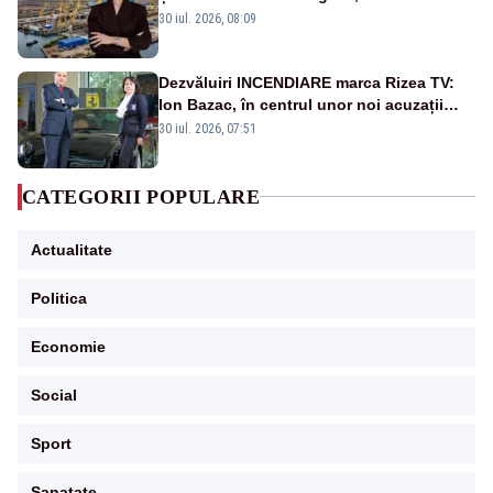
scufundă apărarea României
30 iul. 2026, 08:09
Dezvăluiri INCENDIARE marca Rizea TV:
Ion Bazac, în centrul unor noi acuzații
publice
30 iul. 2026, 07:51
CATEGORII POPULARE
Actualitate
Politica
Economie
Social
Sport
Sanatate