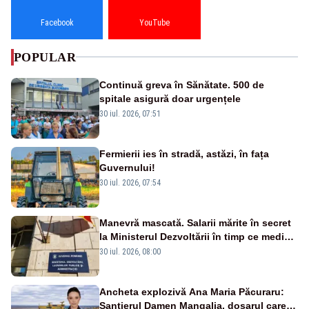
Facebook
YouTube
POPULAR
Continuă greva în Sănătate. 500 de
spitale asigură doar urgențele
30 iul. 2026, 07:51
Fermierii ies în stradă, astăzi, în fața
Guvernului!
30 iul. 2026, 07:54
Manevră mascată. Salarii mărite în secret
la Ministerul Dezvoltării în timp ce medicii
ies în stradă
30 iul. 2026, 08:00
Ancheta explozivă Ana Maria Păcuraru:
Șantierul Damen Mangalia, dosarul care