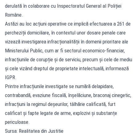
derulată în colaborare cu Inspectoratul General al Poliției
Române.
Astăzi au loc acțiuni operative ce implică efectuarea a 261 de
percheziții domiciliare, în contextul unor dosare penale care
vizează investigarea infracționalității în domenii prioritare ale
Ministerului Public, cum ar fi sectorul economico-financiar,
infracțiunile de corupție și de serviciu, precum și cele de mediu
și cele vizând dreptul de proprietate intelectuală, informează
IGPR.
Printre infracțiunile investigate se numără delapidare,
contrabandă, evaziune fiscală, înșelăciune, braconaj cinegetic,
infracțiuni la regimul deșeurilor, tâlhărie calificată, furt
calificat și fapte legate de arme, explozivi și substanțe
periculoase.
Sursa: Realitatea din Justitie