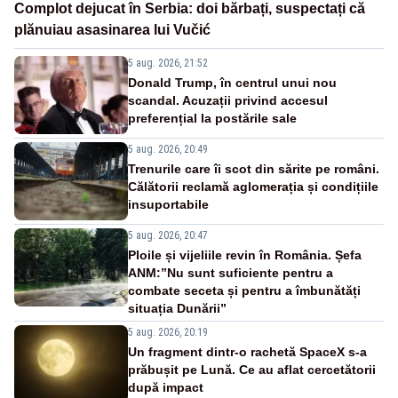
Complot dejucat în Serbia: doi bărbați, suspectați că
plănuiau asasinarea lui Vučić
5 aug. 2026, 21:52
Donald Trump, în centrul unui nou
scandal. Acuzații privind accesul
preferențial la postările sale
5 aug. 2026, 20:49
Trenurile care îi scot din sărite pe români.
Călătorii reclamă aglomerația și condițiile
insuportabile
5 aug. 2026, 20:47
Ploile și vijeliile revin în România. Șefa
ANM:”Nu sunt suficiente pentru a
combate seceta și pentru a îmbunătăți
situația Dunării”
5 aug. 2026, 20:19
Un fragment dintr-o rachetă SpaceX s-a
prăbușit pe Lună. Ce au aflat cercetătorii
după impact