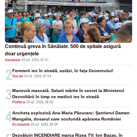
Continuă greva în Sănătate. 500 de spitale asigură
doar urgențele
Sanatate
·
30 iul. 2026, 07:51
2
Fermierii ies în stradă, astăzi, în fața Guvernului!
Social
-
30 iul. 2026, 07:54
3
Manevră mascată. Salarii mărite în secret la Ministerul
Dezvoltării în timp ce medicii ies în stradă
Politica
-
30 iul. 2026, 08:00
4
Ancheta explozivă Ana Maria Păcuraru: Șantierul Damen
Mangalia, dosarul care scufundă apărarea României
Economie
-
30 iul. 2026, 08:09
Dezvăluiri INCENDIARE marca Rizea TV: Ion Bazac, în