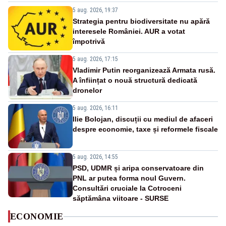
5 aug. 2026, 19:37
Strategia pentru biodiversitate nu apără
interesele României. AUR a votat
împotrivă
5 aug. 2026, 17:15
Vladimir Putin reorganizează Armata rusă.
A înființat o nouă structură dedicată
dronelor
5 aug. 2026, 16:11
Ilie Bolojan, discuții cu mediul de afaceri
despre economie, taxe și reformele fiscale
5 aug. 2026, 14:55
PSD, UDMR și aripa conservatoare din
PNL ar putea forma noul Guvern.
Consultări cruciale la Cotroceni
săptămâna viitoare - SURSE
ECONOMIE