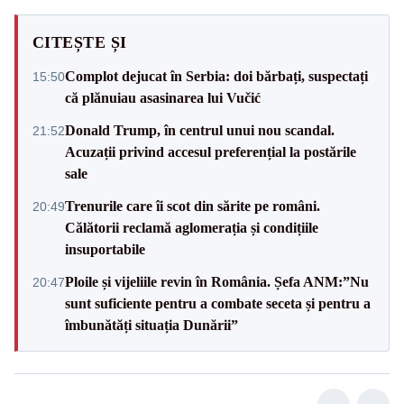
CITEȘTE ȘI
Complot dejucat în Serbia: doi bărbați, suspectați
15:50
că plănuiau asasinarea lui Vučić
Donald Trump, în centrul unui nou scandal.
21:52
Acuzații privind accesul preferențial la postările
sale
Trenurile care îi scot din sărite pe români.
20:49
Călătorii reclamă aglomerația și condițiile
insuportabile
Ploile și vijeliile revin în România. Șefa ANM:”Nu
20:47
sunt suficiente pentru a combate seceta și pentru a
îmbunătăți situația Dunării”