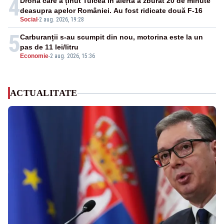
4
Drona care a ținut Tulcea în alertă a zburat 20 de minute
deasupra apelor României. Au fost ridicate două F-16
Social
-
2 aug. 2026, 19:28
5
Carburanții s-au scumpit din nou, motorina este la un
pas de 11 lei/litru
Economie
-
2 aug. 2026, 15:36
ACTUALITATE