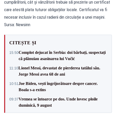
cumpărătorii, cât și vânzătorii trebuie să prezinte un certificat
care atestă plata tuturor obligațiilor locale. Certificatul va fi
necesar inclusiv în cazul radierii din circulație a unei mașini.
Sursa: Newsinn
CITEȘTE ȘI
Complot dejucat în Serbia: doi bărbați, suspectați
15:50
că plănuiau asasinarea lui Vučić
Lionel Messi, devastat de pierderea tatălui său.
11:10
Jorge Messi avea 68 de ani
Joe Biden, vești îngrijorătoare despre cancer.
10:51
Boala s-a extins
Vremea se întoarce pe dos. Unde lovesc ploile
09:37
duminică, 9 august