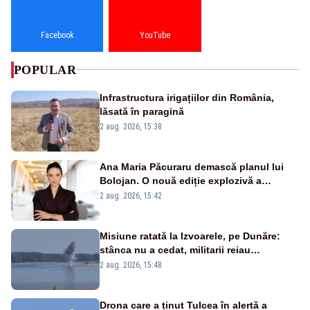
Facebook
YouTube
POPULAR
Infrastructura irigațiilor din România,
lăsată în paragină
2 aug. 2026, 15:38
Ana Maria Păcuraru demască planul lui
Bolojan. O nouă ediție explozivă a
emisiunii „Miza Zilei” la Realitatea PLUS
2 aug. 2026, 15:42
Misiune ratată la Izvoarele, pe Dunăre:
stânca nu a cedat, militarii reiau
detonările luni – VIDEO
2 aug. 2026, 15:48
Drona care a ținut Tulcea în alertă a