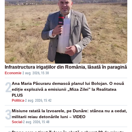
Infrastructura irigațiilor din România, lăsată în paragină
Economie
·
2 aug. 2026, 15:38
2
Ana Maria Păcuraru demască planul lui Bolojan. O nouă
ediție explozivă a emisiunii „Miza Zilei” la Realitatea
PLUS
Politica
-
2 aug. 2026, 15:42
3
Misiune ratată la Izvoarele, pe Dunăre: stânca nu a cedat,
militarii reiau detonările luni – VIDEO
Social
-
2 aug. 2026, 15:48