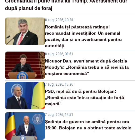
Groenlanda îi pune frână lui Trump. Avertisment dur
după planul de foraj
8 aug. 2026, 10:38
România își păstrează ratingul
recomandat investițiilor. Un semnal
pozitiv, dar și un avertisment pentru
autorități
8 aug. 2026, 08:51
Nicușor Dan, avertisment după decizia
Moody’s: „România trebuie să revină la
creștere economică”
7 aug. 2026, 15:26
PSD, replică dură pentru Bolojan:
„România este într-o situație de forță
majoră”
7 aug. 2026, 14:51
Ședința de guvern se amână pentru ora
15:00. Bolojan nu a obținut toate avizele