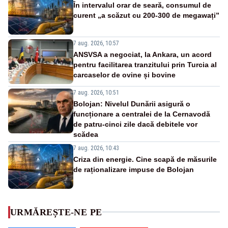
În intervalul orar de seară, consumul de
curent „a scăzut cu 200-300 de megawați”
7 aug. 2026, 10:57
ANSVSA a negociat, la Ankara, un acord
pentru facilitarea tranzitului prin Turcia al
carcaselor de ovine și bovine
7 aug. 2026, 10:51
Bolojan: Nivelul Dunării asigură o
funcționare a centralei de la Cernavodă
de patru-cinci zile dacă debitele vor
scădea
7 aug. 2026, 10:43
Criza din energie. Cine scapă de măsurile
de raționalizare impuse de Bolojan
URMĂREȘTE-NE PE