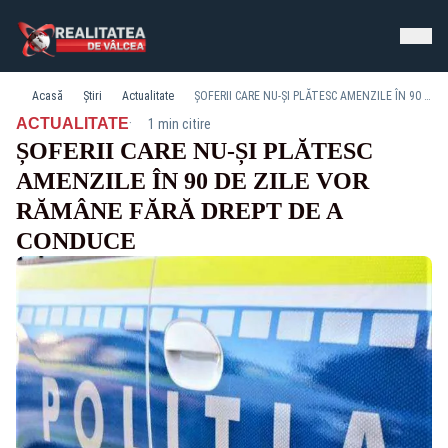
Acasă
Știri
Actualitate
ȘOFERII CARE NU-ȘI PLĂTESC AMENZILE ÎN 90 DE ZILE VOR RĂMÂNE FĂRĂ DREPT DE A CONDUCE
·
ACTUALITATE
1 min citire
ȘOFERII CARE NU-ȘI PLĂTESC
AMENZILE ÎN 90 DE ZILE VOR
RĂMÂNE FĂRĂ DREPT DE A
CONDUCE