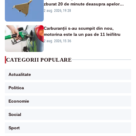
zburat 20 de minute deasupra apelor
României. Au fost ridicate două F-16
2 aug. 2026, 19:28
Carburanții s-au scumpit din nou,
motorina este la un pas de 11 lei/litru
2 aug. 2026, 15:36
CATEGORII POPULARE
Actualitate
Politica
Economie
Social
Sport