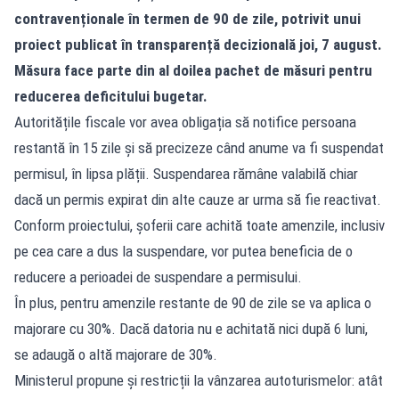
contravenționale în termen de 90 de zile, potrivit unui
proiect publicat în transparență decizională joi, 7 august.
Măsura face parte din al doilea pachet de măsuri pentru
reducerea deficitului bugetar.
Autoritățile fiscale vor avea obligația să notifice persoana
restantă în 15 zile și să precizeze când anume va fi suspendat
permisul, în lipsa plății. Suspendarea rămâne valabilă chiar
dacă un permis expirat din alte cauze ar urma să fie reactivat.
Conform proiectului, șoferii care achită toate amenzile, inclusiv
pe cea care a dus la suspendare, vor putea beneficia de o
reducere a perioadei de suspendare a permisului.
În plus, pentru amenzile restante de 90 de zile se va aplica o
majorare cu 30%. Dacă datoria nu e achitată nici după 6 luni,
se adaugă o altă majorare de 30%.
Ministerul propune și restricții la vânzarea autoturismelor: atât