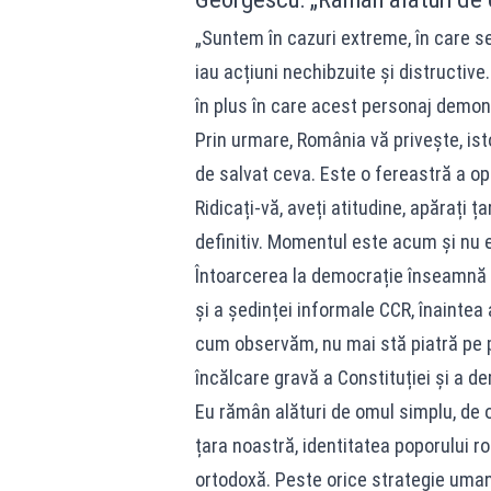
„Suntem în cazuri extreme, în care se
iau acțiuni nechibzuite și distructive
în plus în care acest personaj demon
Prin urmare, România vă privește, isto
de salvat ceva. Este o fereastră a op
Ridicați-vă, aveți atitudine, apărați 
definitiv. Momentul este acum și nu 
Întoarcerea la democrație înseamnă 
și a ședinței informale CCR, înaintea 
cum observăm, nu mai stă piatră pe p
încălcare gravă a Constituției și a de
Eu rămân alături de omul simplu, de om
țara noastră, identitatea poporului 
ortodoxă. Peste orice strategie uman