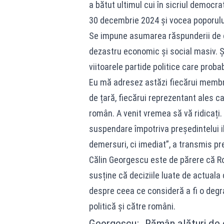
a bătut ultimul cui în sicriul democr
30 decembrie 2024 și vocea poporului
Se impune asumarea răspunderii de că
dezastru economic și social masiv. Și
viitoarele partide politice care proba
Eu mă adresez astăzi fiecărui membr
de țară, fiecărui reprezentant ales c
român. A venit vremea să vă ridicați
suspendare împotriva președintelui il
demersuri, ci imediat”, a transmis pre
Călin Georgescu este de părere că R
susține că deciziile luate de actuala 
despre ceea ce consideră a fi o degr
politică și către români.
Georgescu: „Rămân alături de 