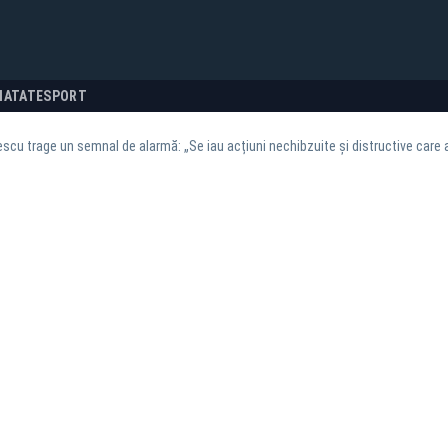
NATATE
SPORT
scu trage un semnal de alarmă: „Se iau acțiuni nechibzuite și distructive care 