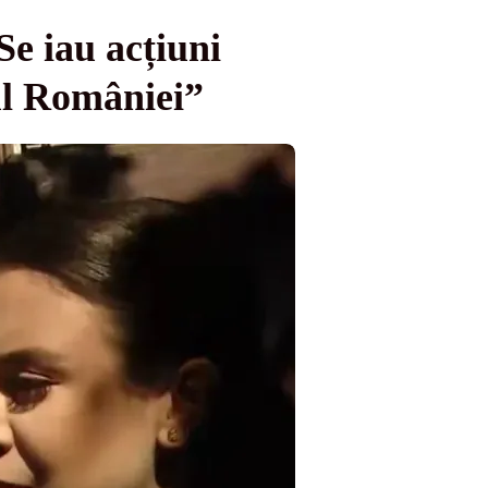
e iau acțiuni
rul României”