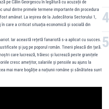
zează pe Călin Georgescu în legătură cu acuzații de
oc unul dintre primele termene importante din procedura
fost amânat. La ieșirea de la Judecătoria Sectorului 1,
n care a criticat situația economică și socială din
riot. Iar această rețetă fanariotă s-a aplicat cu succes.
justificate și jug pe poporul român. Tinerii pleacă din țară.
noștri care lucrează, trăiesc și lucrează peste granițele
oriile cresc amețitor, salariile și pensiile au ajuns la
, cea mai mare bogăție a națiunii române și sănătatea sunt