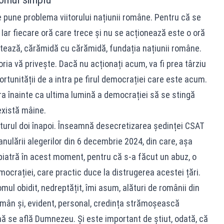
 pune problema viitorului națiunii române. Pentru că se
. Iar fiecare oră care trece și nu se acționează este o oră
tează, cărămidă cu cărămidă, fundația națiunii române.
ria vă privește. Dacă nu acționați acum, va fi prea târziu
ortunității de a intra pe firul democrației care este acum.
țara înainte ca ultima lumină a democrației să se stingă
există mâine.
turul doi înapoi. Înseamnă desecretizarea ședinței CSAT
anulării alegerilor din 6 decembrie 2024, din care, așa
iatră în acest moment, pentru că s-a făcut un abuz, o
mocrației, care practic duce la distrugerea acestei țări.
ul obidit, nedreptățit, îmi asum, alături de românii din
român și, evident, personal, credința strămoșească
ă se află Dumnezeu. Și este important de știut, odată, că