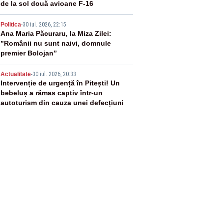
de la sol două avioane F-16
4
Politica
-
30 iul. 2026, 22:15
Ana Maria Păcuraru, la Miza Zilei:
”Românii nu sunt naivi, domnule
premier Bolojan”
5
Actualitate
-
30 iul. 2026, 20:33
Intervenție de urgență în Pitești! Un
bebeluș a rămas captiv într-un
autoturism din cauza unei defecțiuni