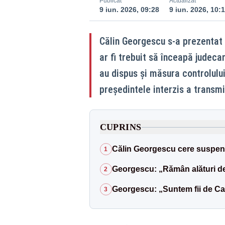
Publicat
Actualizat
9 iun. 2026, 09:28
9 iun. 2026, 10:1
Călin Georgescu s-a prezentat 
ar fi trebuit să înceapă judeca
au dispus și măsura controlului
președintele interzis a transmi
CUPRINS
Călin Georgescu cere suspen
1
Georgescu: „Rămân alături d
2
Georgescu: „Suntem fii de Carp
3