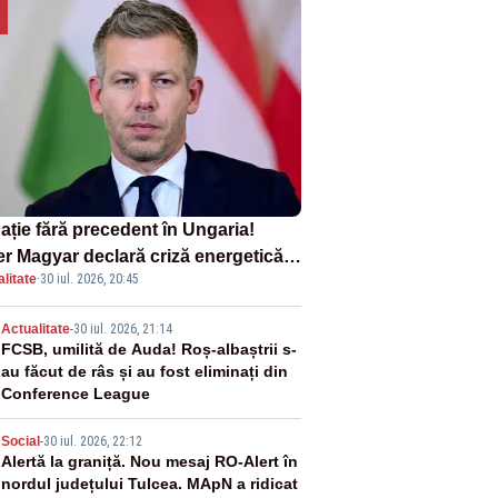
ație fără precedent în Ungaria!
er Magyar declară criză energetică
litate
·
30 iul. 2026, 20:45
ă oprirea centralei de la Paks
2
Actualitate
-
30 iul. 2026, 21:14
FCSB, umilită de Auda! Roș-albaștrii s-
au făcut de râs și au fost eliminați din
Conference League
3
Social
-
30 iul. 2026, 22:12
Alertă la graniță. Nou mesaj RO-Alert în
nordul județului Tulcea. MApN a ridicat