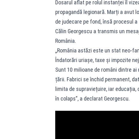
Dosarul aflat pe rolul instanței îl vi
propagandă legionară. Marți a avut l
de judecare pe fond, însă procesul a 
Călin Georgescu a transmis un mesaj î
România.
„România astăzi este un stat neo-fana
Îndatorări uriașe, taxe și impozite ne
Sunt 10 milioane de români dintre ai 
țării. Fabrici se închid permanent, dat
limita de supraviețuire, iar educația
în colaps”, a declarat Georgescu.