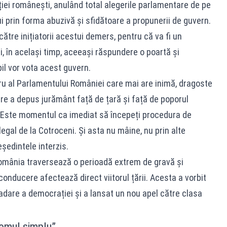
ației românești, anulând total alegerile parlamentare de pe
 prin forma abuzivă și sfidătoare a propunerii de guvern.
tre inițiatorii acestui demers, pentru că va fi un
, în același timp, aceeași răspundere o poartă și
bil vor vota acest guvern.
u al Parlamentului României care mai are inimă, dragoste
are a depus jurământ față de țară și față de poporul
. Este momentul ca imediat să începeți procedura de
egal de la Cotroceni. Și asta nu mâine, nu prin alte
ședintele interzis.
omânia traversează o perioadă extrem de gravă și
conducere afectează direct viitorul țării. Acesta a vorbit
adare a democrației și a lansat un nou apel către clasa
omul simplu”