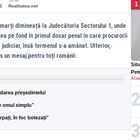
Sursă
1
1
Realitatea.net
marți dimineață la Judecătoria Sectorului 1, unde
rea pe fond în primul dosar penal în care procurorii
 judiciar, însă termenul s-a amânat. Ulterior,
s un mesaj pentru toți românii.
Situ
Pet
Actua
dup
darea președintelui
e omul simplu”
ați, în foc botezați”