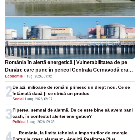
România în alertă energetică | Vulnerabilitatea de pe
Dunăre care pune în pericol Centrala Cernavodă era
Economie
·
1 aug. 2026, 09:32
cunoscută de pe vremea lui Ceaușescu
2
De azi, milioane de români primesc un drept nou. Ce se
întâmplă dacă ți se strică un produs
Social
-
1 aug. 2026, 09:37
3
Piperea, semnal de alarmă. De ce este bine să avem bani
cash, în contextul alertei energetice?
Politica
-
1 aug. 2026, 09:39
4
România, la limita tehnică a importurilor de energie.
Prețurile cresc alarmant - Analiză Realitatea Plus