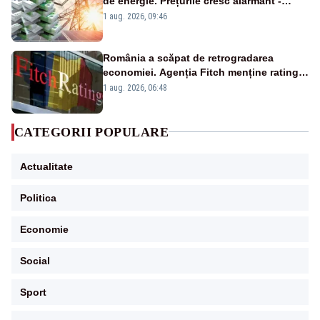
de energie. Prețurile cresc alarmant -
Analiză Realitatea Plus
1 aug. 2026, 09:46
România a scăpat de retrogradarea
economiei. Agenția Fitch menține ratingul
„BBB-” cu perspectivă negativă
1 aug. 2026, 06:48
CATEGORII POPULARE
Actualitate
Politica
Economie
Social
Sport