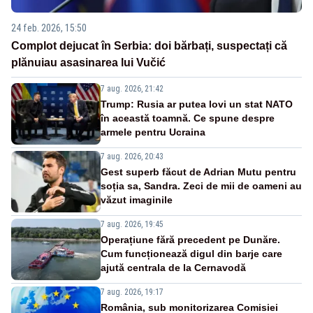
24 feb. 2026, 15:50
Complot dejucat în Serbia: doi bărbați, suspectați că
plănuiau asasinarea lui Vučić
7 aug. 2026, 21:42
Trump: Rusia ar putea lovi un stat NATO
în această toamnă. Ce spune despre
armele pentru Ucraina
7 aug. 2026, 20:43
Gest superb făcut de Adrian Mutu pentru
soția sa, Sandra. Zeci de mii de oameni au
văzut imaginile
7 aug. 2026, 19:45
Operațiune fără precedent pe Dunăre.
Cum funcționează digul din barje care
ajută centrala de la Cernavodă
7 aug. 2026, 19:17
România, sub monitorizarea Comisiei