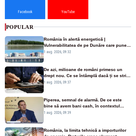
Facebook
YouTube
POPULAR
România în alertă energetică |
Vulnerabilitatea de pe Dunăre care pune
în pericol Centrala Cernavodă era
1 aug. 2026, 09:32
cunoscută de pe vremea lui Ceaușescu
De azi, milioane de români primesc un
drept nou. Ce se întâmplă dacă ți se strică
un produs
1 aug. 2026, 09:37
Piperea, semnal de alarmă. De ce este
bine să avem bani cash, în contextul
alertei energetice?
1 aug. 2026, 09:39
România, la limita tehnică a importurilor