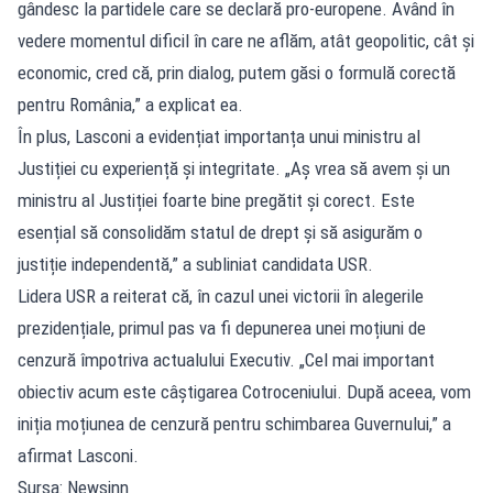
gândesc la partidele care se declară pro-europene. Având în
vedere momentul dificil în care ne aflăm, atât geopolitic, cât și
economic, cred că, prin dialog, putem găsi o formulă corectă
pentru România,” a explicat ea.
În plus, Lasconi a evidențiat importanța unui ministru al
Justiției cu experiență și integritate. „Aș vrea să avem și un
ministru al Justiției foarte bine pregătit și corect. Este
esențial să consolidăm statul de drept și să asigurăm o
justiție independentă,” a subliniat candidata USR.
Lidera USR a reiterat că, în cazul unei victorii în alegerile
prezidențiale, primul pas va fi depunerea unei moțiuni de
cenzură împotriva actualului Executiv. „Cel mai important
obiectiv acum este câștigarea Cotroceniului. După aceea, vom
iniția moțiunea de cenzură pentru schimbarea Guvernului,” a
afirmat Lasconi.
Sursa: Newsinn