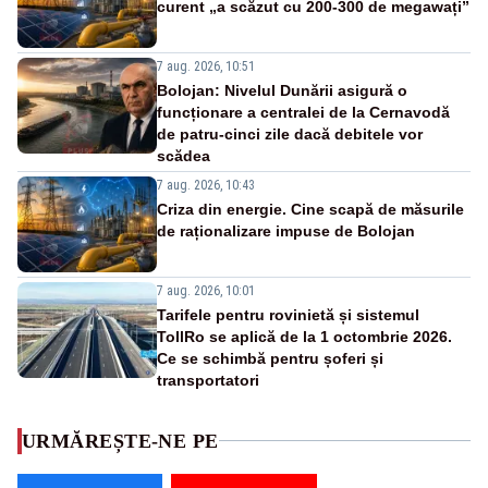
curent „a scăzut cu 200-300 de megawați”
7 aug. 2026, 10:51
Bolojan: Nivelul Dunării asigură o
funcționare a centralei de la Cernavodă
de patru-cinci zile dacă debitele vor
scădea
7 aug. 2026, 10:43
Criza din energie. Cine scapă de măsurile
de raționalizare impuse de Bolojan
7 aug. 2026, 10:01
Tarifele pentru rovinietă și sistemul
TollRo se aplică de la 1 octombrie 2026.
Ce se schimbă pentru șoferi și
transportatori
URMĂREȘTE-NE PE