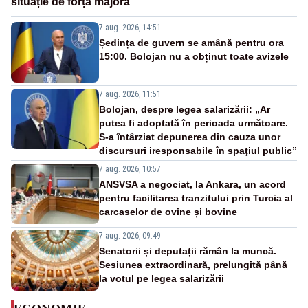
situație de forță majoră”
7 aug. 2026, 14:51
Ședința de guvern se amână pentru ora
15:00. Bolojan nu a obținut toate avizele
7 aug. 2026, 11:51
Bolojan, despre legea salarizării: „Ar
putea fi adoptată în perioada următoare.
S-a întârziat depunerea din cauza unor
discursuri iresponsabile în spaţiul public”
7 aug. 2026, 10:57
ANSVSA a negociat, la Ankara, un acord
pentru facilitarea tranzitului prin Turcia al
carcaselor de ovine și bovine
7 aug. 2026, 09:49
Senatorii și deputații rămân la muncă.
Sesiunea extraordinară, prelungită până
la votul pe legea salarizării