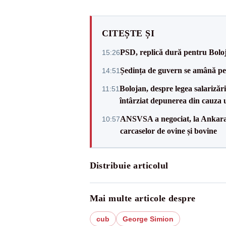
CITEȘTE ȘI
PSD, replică dură pentru Boloj
15:26
Ședința de guvern se amână pen
14:51
Bolojan, despre legea salarizăr
11:51
întârziat depunerea din cauza u
ANSVSA a negociat, la Ankara, 
10:57
carcaselor de ovine și bovine
Distribuie articolul
Mai multe articole despre
cub
George Simion