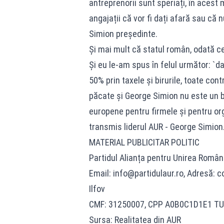
antreprenorii sunt speriați, în acest 
angajații că vor fi dați afară sau că 
Simion președinte.
Și mai mult că statul român, odată ce
Și eu le-am spus în felul următor: `d
50% prin taxele și birurile, toate cont
păcate și George Simion nu este un 
europene pentru firmele și pentru org
transmis liderul AUR - George Simion
MATERIAL PUBLICITAR POLITIC
Partidul Alianța pentru Unirea Români
Email:
info@partidulaur.ro
, Adresă: co
Ilfov
CMF: 31250007, CPP A0B0C1D1E1 TU
Sursa: Realitatea din AUR