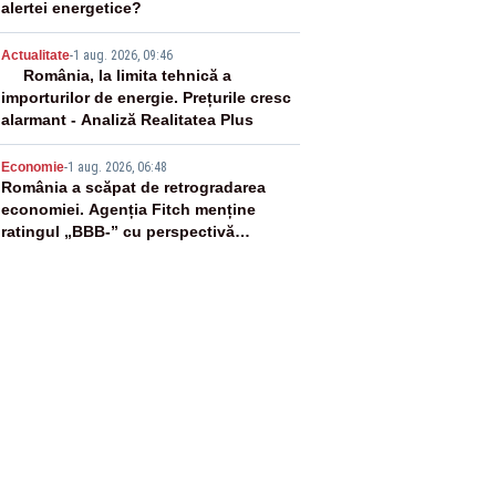
alertei energetice?
4
Actualitate
-
1 aug. 2026, 09:46
România, la limita tehnică a
importurilor de energie. Prețurile cresc
alarmant - Analiză Realitatea Plus
5
Economie
-
1 aug. 2026, 06:48
România a scăpat de retrogradarea
economiei. Agenția Fitch menține
ratingul „BBB-” cu perspectivă
negativă