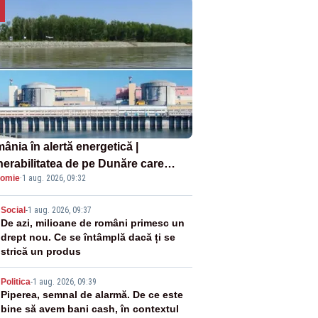
ânia în alertă energetică |
nerabilitatea de pe Dunăre care
omie
·
1 aug. 2026, 09:32
e în pericol Centrala Cernavodă era
oscută de pe vremea lui Ceaușescu
2
Social
-
1 aug. 2026, 09:37
De azi, milioane de români primesc un
drept nou. Ce se întâmplă dacă ți se
strică un produs
3
Politica
-
1 aug. 2026, 09:39
Piperea, semnal de alarmă. De ce este
bine să avem bani cash, în contextul