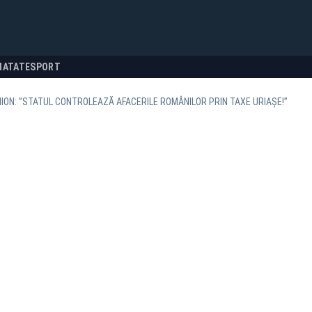
NATATE
SPORT
ION: ”STATUL CONTROLEAZĂ AFACERILE ROMÂNILOR PRIN TAXE URIAȘE!”