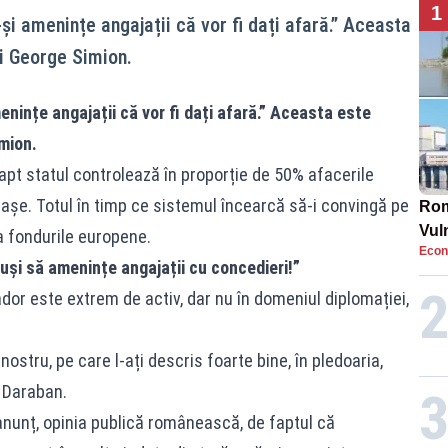
1
-și amenințe angajații că vor fi dați afară.” Aceasta
ui George Simion.
enințe angajații că vor fi dați afară.” Aceasta este
mion.
fapt statul controlează în proporție de 50% afacerile
riașe. Totul în timp ce sistemul încearcă să-i convingă pe
Rom
Vul
a fondurile europene.
Econ
pun
uși să amenințe angajații cu concedieri!”
cun
ador este extrem de activ, dar nu în domeniul diplomației,
nostru, pe care l-ați descris foarte bine, în pledoaria,
 Daraban.
anunț, opinia publică românească, de faptul că