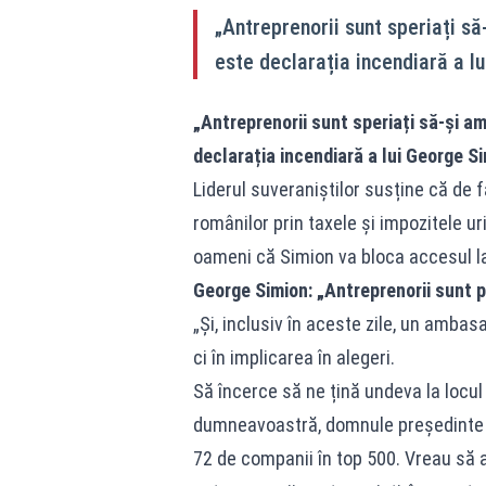
„Antreprenorii sunt speriați să
este declarația incendiară a l
„Antreprenorii sunt speriați să-și am
declarația incendiară a lui George Si
Liderul suveraniștilor susține că de 
românilor prin taxele și impozitele u
oameni că Simion va bloca accesul l
George Simion: „Antreprenorii sunt p
„Și, inclusiv în aceste zile, un ambas
ci în implicarea în alegeri.
Să încerce să ne țină undeva la locul 
dumneavoastră, domnule președinte
72 de companii în top 500. Vreau să 