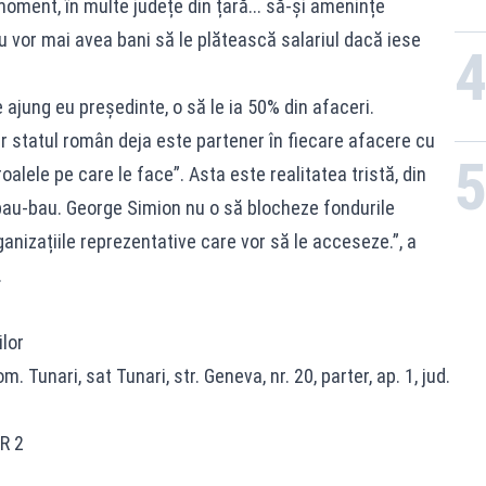
moment, în multe județe din țară... să-și amenințe
nu vor mai avea bani să le plătească salariul dacă iese
 ajung eu președinte, o să le ia 50% din afaceri.
ar statul român deja este partener în fiecare afacere cu
roalele pe care le face”. Asta este realitatea tristă, din
bau-bau. George Simion nu o să blocheze fondurile
anizațiile reprezentative care vor să le acceseze.”, a
.
lor
m. Tunari, sat Tunari, str. Geneva, nr. 20, parter, ap. 1, jud.
R 2