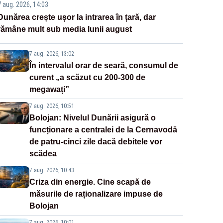
7 aug. 2026, 14:03
Dunărea crește ușor la intrarea în țară, dar
rămâne mult sub media lunii august
7 aug. 2026, 13:02
În intervalul orar de seară, consumul de
curent „a scăzut cu 200-300 de
megawați”
7 aug. 2026, 10:51
Bolojan: Nivelul Dunării asigură o
funcționare a centralei de la Cernavodă
de patru-cinci zile dacă debitele vor
scădea
7 aug. 2026, 10:43
Criza din energie. Cine scapă de
măsurile de raționalizare impuse de
Bolojan
7 aug. 2026, 10:01