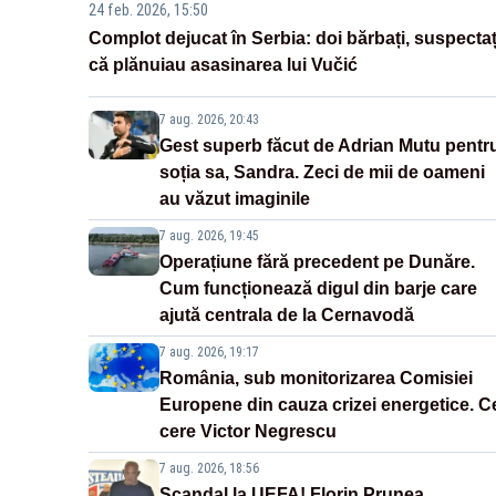
24 feb. 2026, 15:50
Complot dejucat în Serbia: doi bărbați, suspectaț
că plănuiau asasinarea lui Vučić
7 aug. 2026, 20:43
Gest superb făcut de Adrian Mutu pentr
soția sa, Sandra. Zeci de mii de oameni
au văzut imaginile
7 aug. 2026, 19:45
Operațiune fără precedent pe Dunăre.
Cum funcționează digul din barje care
ajută centrala de la Cernavodă
7 aug. 2026, 19:17
România, sub monitorizarea Comisiei
Europene din cauza crizei energetice. C
cere Victor Negrescu
7 aug. 2026, 18:56
Scandal la UEFA! Florin Prunea,