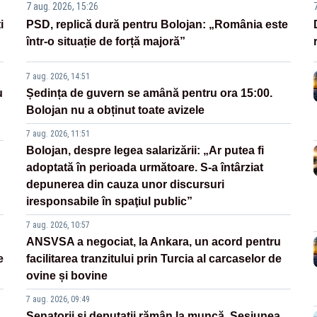
7 aug. 2026, 15:26
i
PSD, replică dură pentru Bolojan: „România este
într-o situație de forță majoră”
7 aug. 2026, 14:51
u
Ședința de guvern se amână pentru ora 15:00.
Bolojan nu a obținut toate avizele
7 aug. 2026, 11:51
Bolojan, despre legea salarizării: „Ar putea fi
adoptată în perioada următoare. S-a întârziat
depunerea din cauza unor discursuri
iresponsabile în spaţiul public”
7 aug. 2026, 10:57
ANSVSA a negociat, la Ankara, un acord pentru
e
facilitarea tranzitului prin Turcia al carcaselor de
ovine și bovine
7 aug. 2026, 09:49
Senatorii și deputații rămân la muncă. Sesiunea