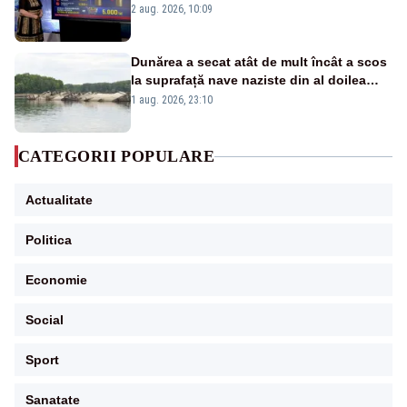
pierdute de fiecare român
2 aug. 2026, 10:09
Dunărea a secat atât de mult încât a scos
la suprafață nave naziste din al doilea
război mondial
1 aug. 2026, 23:10
CATEGORII POPULARE
Actualitate
Politica
Economie
Social
Sport
Sanatate