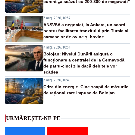
curent „a scăzut cu 200-300 de megawați”
7 aug. 2026, 10:57
ANSVSA a negociat, la Ankara, un acord
pentru facilitarea tranzitului prin Turcia al
carcaselor de ovine și bovine
7 aug. 2026, 10:51
Bolojan: Nivelul Dunării asigură o
funcționare a centralei de la Cernavodă
de patru-cinci zile dacă debitele vor
scădea
7 aug. 2026, 10:43
Criza din energie. Cine scapă de măsurile
de raționalizare impuse de Bolojan
URMĂREȘTE-NE PE