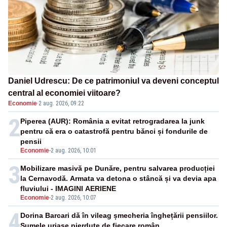
Daniel Udrescu: De ce patrimoniul va deveni conceptul
central al economiei viitoare?
Economie
·
2 aug. 2026, 09:22
2
Piperea (AUR): România a evitat retrogradarea la junk
pentru că era o catastrofă pentru bănci și fondurile de
pensii
Economie
-
2 aug. 2026, 10:01
3
Mobilizare masivă pe Dunăre, pentru salvarea producției
la Cernavodă. Armata va detona o stâncă și va devia apa
fluviului - IMAGINI AERIENE
Economie
-
2 aug. 2026, 10:07
4
Dorina Barcari dă în vileag șmecheria înghețării pensiilor.
Sumele uriașe pierdute de fiecare român