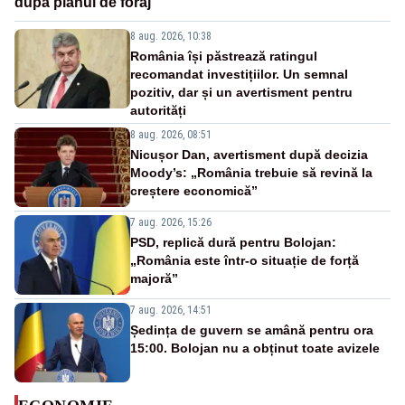
după planul de foraj
8 aug. 2026, 10:38
România își păstrează ratingul
recomandat investițiilor. Un semnal
pozitiv, dar și un avertisment pentru
autorități
8 aug. 2026, 08:51
Nicușor Dan, avertisment după decizia
Moody’s: „România trebuie să revină la
creștere economică”
7 aug. 2026, 15:26
PSD, replică dură pentru Bolojan:
„România este într-o situație de forță
majoră”
7 aug. 2026, 14:51
Ședința de guvern se amână pentru ora
15:00. Bolojan nu a obținut toate avizele