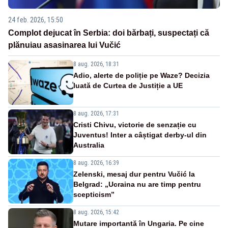
24 feb. 2026, 15:50
Complot dejucat în Serbia: doi bărbați, suspectați că
plănuiau asasinarea lui Vučić
8 aug. 2026, 18:31
Adio, alerte de poliție pe Waze? Decizia
luată de Curtea de Justiție a UE
8 aug. 2026, 17:31
Cristi Chivu, victorie de senzație cu
Juventus! Inter a câștigat derby-ul din
Australia
8 aug. 2026, 16:39
Zelenski, mesaj dur pentru Vučić la
Belgrad: „Ucraina nu are timp pentru
scepticism”
8 aug. 2026, 15:42
Mutare importantă în Ungaria. Pe cine