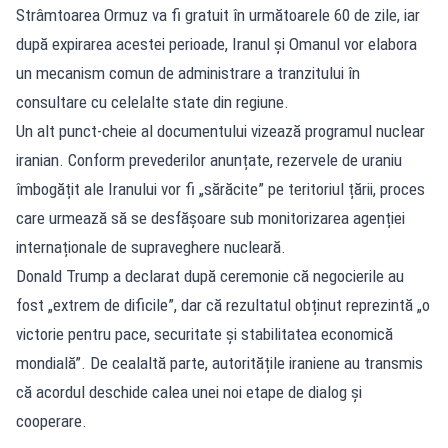
Strâmtoarea Ormuz va fi gratuit în următoarele 60 de zile, iar
după expirarea acestei perioade, Iranul și Omanul vor elabora
un mecanism comun de administrare a tranzitului în
consultare cu celelalte state din regiune.
Un alt punct-cheie al documentului vizează programul nuclear
iranian. Conform prevederilor anunțate, rezervele de uraniu
îmbogățit ale Iranului vor fi „sărăcite” pe teritoriul țării, proces
care urmează să se desfășoare sub monitorizarea agenției
internaționale de supraveghere nucleară.
Donald Trump a declarat după ceremonie că negocierile au
fost „extrem de dificile”, dar că rezultatul obținut reprezintă „o
victorie pentru pace, securitate și stabilitatea economică
mondială”. De cealaltă parte, autoritățile iraniene au transmis
că acordul deschide calea unei noi etape de dialog și
cooperare.