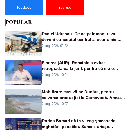
Facebook
YouTube
POPULAR
Daniel Udrescu: De ce patrimoniul va
deveni conceptul central al economiei
viitoare?
2 aug. 2026, 09:22
Piperea (AUR): România a evitat
retrogradarea la junk pentru că era o
catastrofă pentru bănci și fondurile de
2 aug. 2026, 10:01
pensii
Mobilizare masivă pe Dunăre, pentru
salvarea producției la Cernavodă. Armata
va detona o stâncă și va devia apa
2 aug. 2026, 10:07
fluviului - IMAGINI AERIENE
Dorina Barcari dă în vileag șmecheria
înghețării pensiilor. Sumele uriașe