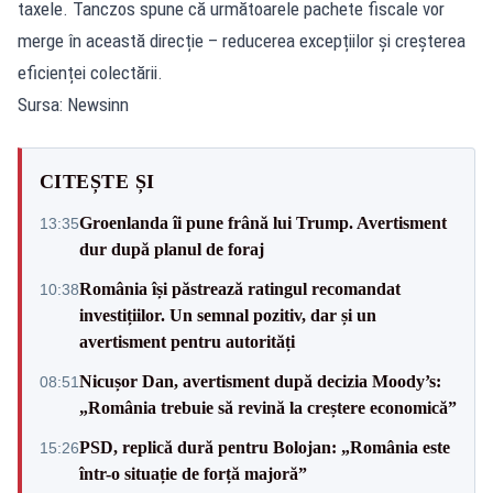
taxele. Tanczos spune că următoarele pachete fiscale vor
merge în această direcție – reducerea excepțiilor și creșterea
eficienței colectării.
Sursa: Newsinn
CITEȘTE ȘI
Groenlanda îi pune frână lui Trump. Avertisment
13:35
dur după planul de foraj
România își păstrează ratingul recomandat
10:38
investițiilor. Un semnal pozitiv, dar și un
avertisment pentru autorități
Nicușor Dan, avertisment după decizia Moody’s:
08:51
„România trebuie să revină la creștere economică”
PSD, replică dură pentru Bolojan: „România este
15:26
într-o situație de forță majoră”