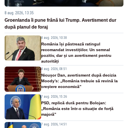
8 aug. 2026, 13:35
Groenlanda îi pune frână lui Trump. Avertisment dur
după planul de foraj
8 aug. 2026, 10:38
România își păstrează ratingul
recomandat investițiilor. Un semnal
pozitiv, dar și un avertisment pentru
autorități
8 aug. 2026, 08:51
Nicușor Dan, avertisment după decizia
Moody’s: „România trebuie să revină la
creștere economică”
7 aug. 2026, 15:26
PSD, replică dură pentru Bolojan:
„România este într-o situație de forță
majoră”
7 aug. 2026, 14:51