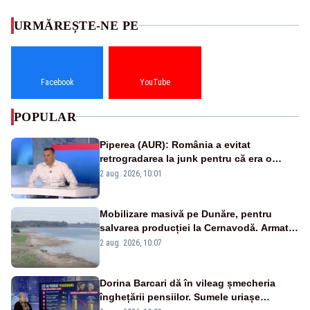
URMĂREȘTE-NE PE
Facebook
YouTube
POPULAR
Piperea (AUR): România a evitat
retrogradarea la junk pentru că era o
catastrofă pentru bănci și fondurile de
2 aug. 2026, 10:01
pensii
Mobilizare masivă pe Dunăre, pentru
salvarea producției la Cernavodă. Armata
va detona o stâncă și va devia apa
2 aug. 2026, 10:07
fluviului - IMAGINI AERIENE
Dorina Barcari dă în vileag șmecheria
înghețării pensiilor. Sumele uriașe