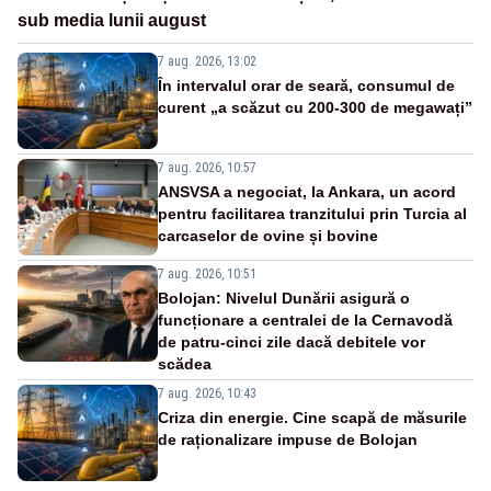
sub media lunii august
7 aug. 2026, 13:02
În intervalul orar de seară, consumul de
curent „a scăzut cu 200-300 de megawați”
7 aug. 2026, 10:57
ANSVSA a negociat, la Ankara, un acord
pentru facilitarea tranzitului prin Turcia al
carcaselor de ovine și bovine
7 aug. 2026, 10:51
Bolojan: Nivelul Dunării asigură o
funcționare a centralei de la Cernavodă
de patru-cinci zile dacă debitele vor
scădea
7 aug. 2026, 10:43
Criza din energie. Cine scapă de măsurile
de raționalizare impuse de Bolojan