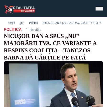
Acasă
Știri
Politica
NICUȘOR DAN A SPUS „NU” MAJORĂRII TVA. CE VARIANTE A RESPINS COALIȚIA – TANCZOS BARNA DĂ CĂRȚILE PE FAȚĂ
·
POLITICA
1 min citire
NICUȘOR DAN A SPUS „NU”
MAJORĂRII TVA. CE VARIANTE A
RESPINS COALIȚIA – TANCZOS
BARNA DĂ CĂRȚILE PE FAȚĂ