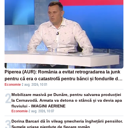
Piperea (AUR): România a evitat retrogradarea la junk
pentru că era o catastrofă pentru bănci și fondurile de
Economie
·
2 aug. 2026, 10:01
pensii
2
Mobilizare masivă pe Dunăre, pentru salvarea producției
la Cernavodă. Armata va detona o stâncă și va devia apa
fluviului - IMAGINI AERIENE
Economie
-
2 aug. 2026, 10:07
3
Dorina Barcari dă în vileag șmecheria înghețării pensiilor.
Sumele uriașe pierdute de fiecare român