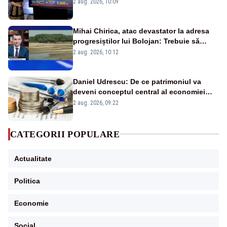
pierdute de fiecare român
2 aug. 2026, 10:09
Mihai Chirica, atac devastator la adresa
progresiștilor lui Bolojan: Trebuie să
protejăm și natura, dar nu șținem omaneii
2 aug. 2026, 10:12
în stare permanentă de alertă
Daniel Udrescu: De ce patrimoniul va
deveni conceptul central al economiei
viitoare?
2 aug. 2026, 09:22
CATEGORII POPULARE
Actualitate
Politica
Economie
Social