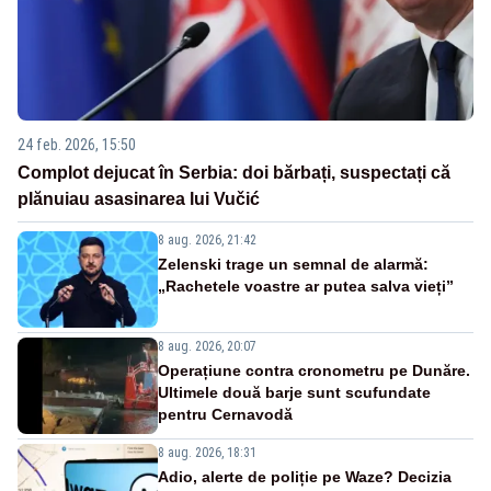
24 feb. 2026, 15:50
Complot dejucat în Serbia: doi bărbați, suspectați că
plănuiau asasinarea lui Vučić
8 aug. 2026, 21:42
Zelenski trage un semnal de alarmă:
„Rachetele voastre ar putea salva vieți”
8 aug. 2026, 20:07
Operațiune contra cronometru pe Dunăre.
Ultimele două barje sunt scufundate
pentru Cernavodă
8 aug. 2026, 18:31
Adio, alerte de poliție pe Waze? Decizia