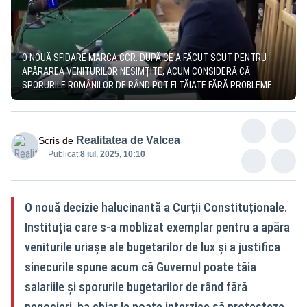
O NOUĂ SFIDARE MARCA CCR. DUPĂ CE A FĂCUT SCUT PENTRU
APĂRAREA VENITURILOR NESIMȚITE, ACUM CONSIDERĂ CĂ
SPORURILE ROMÂNILOR DE RÂND POT FI TĂIATE FĂRĂ PROBLEME
Realitatea de Valcea
Scris de
Publicat:
8 iul. 2025, 10:10
O nouă decizie halucinantă a Curții Constituționale.
Instituția care s-a moblizat exemplar pentru a apăra
veniturile uriașe ale bugetarilor de lux și a justifica
sinecurile spune acum că Guvernul poate tăia
salariile și sporurile bugetarilor de rând fără
negocieri, ba chiar le poate interzice să protesteze.