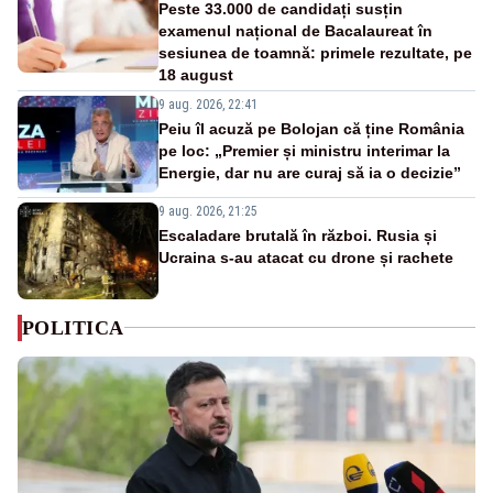
Peste 33.000 de candidați susțin
examenul național de Bacalaureat în
sesiunea de toamnă: primele rezultate, pe
18 august
9 aug. 2026, 22:41
Peiu îl acuză pe Bolojan că ține România
pe loc: „Premier și ministru interimar la
Energie, dar nu are curaj să ia o decizie”
9 aug. 2026, 21:25
Escaladare brutală în război. Rusia și
Ucraina s-au atacat cu drone și rachete
POLITICA