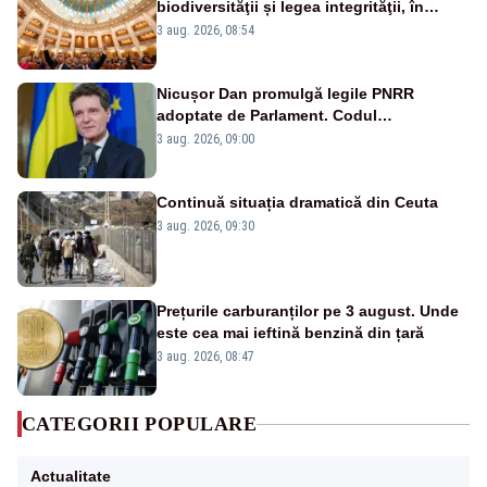
biodiversităţii și legea integrităţii, în
dezbatere
3 aug. 2026, 08:54
Nicușor Dan promulgă legile PNRR
adoptate de Parlament. Codul
urbanismului, printre actele normative
3 aug. 2026, 09:00
vizate
Continuă situația dramatică din Ceuta
3 aug. 2026, 09:30
Prețurile carburanților pe 3 august. Unde
este cea mai ieftină benzină din țară
3 aug. 2026, 08:47
CATEGORII POPULARE
Actualitate