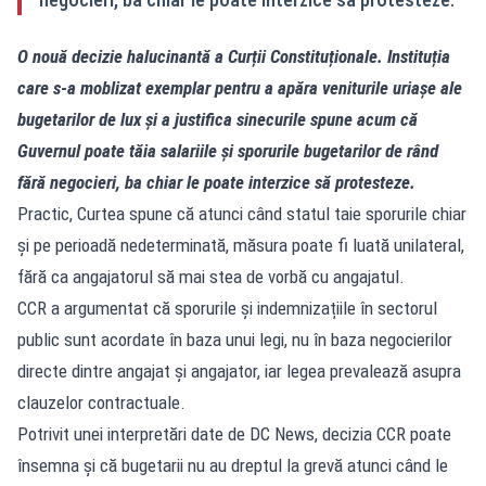
O nouă decizie halucinantă a Curții Constituționale. Instituția
care s-a moblizat exemplar pentru a apăra veniturile uriașe ale
bugetarilor de lux și a justifica sinecurile spune acum că
Guvernul poate tăia salariile și sporurile bugetarilor de rând
fără negocieri, ba chiar le poate interzice să protesteze.
Practic, Curtea spune că atunci când statul taie sporurile chiar
și pe perioadă nedeterminată, măsura poate fi luată unilateral,
fără ca angajatorul să mai stea de vorbă cu angajatul.
CCR a argumentat că sporurile și indemnizațiile în sectorul
public sunt acordate în baza unui legi, nu în baza negocierilor
directe dintre angajat și angajator, iar legea prevalează asupra
clauzelor contractuale.
Potrivit unei interpretări date de DC News, decizia CCR poate
însemna și că bugetarii nu au dreptul la grevă atunci când le