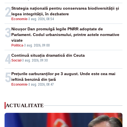
2
Strategia naţională pentru conservarea biodiversităţii și
legea integrităţii, în dezbatere
Economie
-
3 aug. 2026, 08:54
3
Nicușor Dan promulgă legile PNRR adoptate de
Parlament. Codul urbanismului, printre actele normative
vizate
Politica
-
3 aug. 2026, 09:00
4
Continuă situația dramatică din Ceuta
Social
-
3 aug. 2026, 09:30
5
Prețurile carburanților pe 3 august. Unde este cea mai
ieftină benzină din țară
Economie
-
3 aug. 2026, 08:47
ACTUALITATE