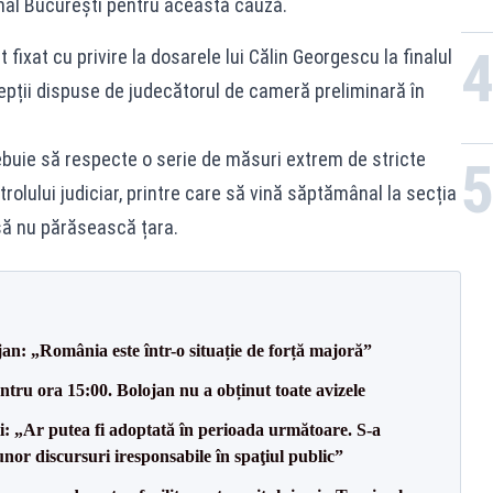
bunal București pentru această cauză.
 fixat cu privire la dosarele lui Călin Georgescu la finalul
cepții dispuse de judecătorul de cameră preliminară în
ebuie să respecte o serie de măsuri extrem de stricte
olului judiciar, printre care să vină săptămânal la secția
să nu părăsească țara.
an: „România este într-o situație de forță majoră”
tru ora 15:00. Bolojan nu a obținut toate avizele
ii: „Ar putea fi adoptată în perioada următoare. S-a
nor discursuri iresponsabile în spaţiul public”