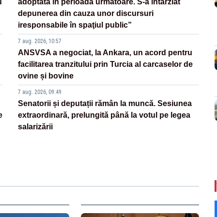
u
adoptată în perioada următoare. S-a întârziat
depunerea din cauza unor discursuri
iresponsabile în spaţiul public”
7 aug. 2026, 10:57
ANSVSA a negociat, la Ankara, un acord pentru
facilitarea tranzitului prin Turcia al carcaselor de
ovine și bovine
7 aug. 2026, 09:49
Senatorii și deputații rămân la muncă. Sesiunea
e
extraordinară, prelungită până la votul pe legea
salarizării