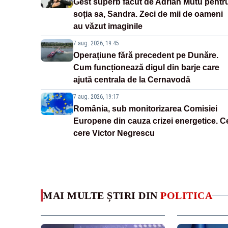
Gest superb făcut de Adrian Mutu pentr
soția sa, Sandra. Zeci de mii de oameni
au văzut imaginile
7 aug. 2026, 19:45
Operațiune fără precedent pe Dunăre.
Cum funcționează digul din barje care
ajută centrala de la Cernavodă
7 aug. 2026, 19:17
România, sub monitorizarea Comisiei
Europene din cauza crizei energetice. C
cere Victor Negrescu
MAI MULTE ȘTIRI DIN
POLITICA