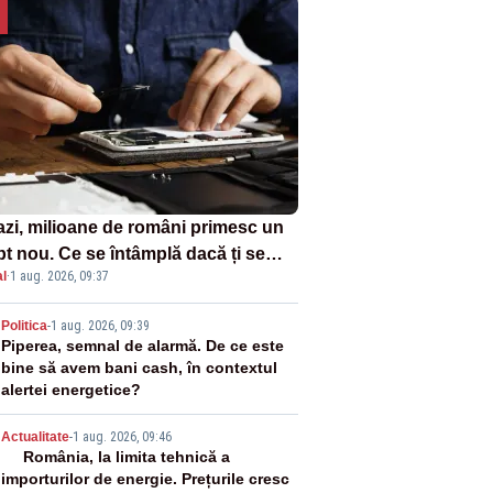
azi, milioane de români primesc un
pt nou. Ce se întâmplă dacă ți se
l
·
1 aug. 2026, 09:37
ică un produs
2
Politica
-
1 aug. 2026, 09:39
Piperea, semnal de alarmă. De ce este
bine să avem bani cash, în contextul
alertei energetice?
3
Actualitate
-
1 aug. 2026, 09:46
România, la limita tehnică a
importurilor de energie. Prețurile cresc