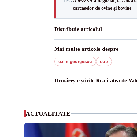
ANSVSA a negociat, la Ankara, 
10:57
carcaselor de ovine și bovine
Distribuie articolul
Mai multe articole despre
calin georgescu
cub
Urmărește știrile Realitatea de Val
ACTUALITATE