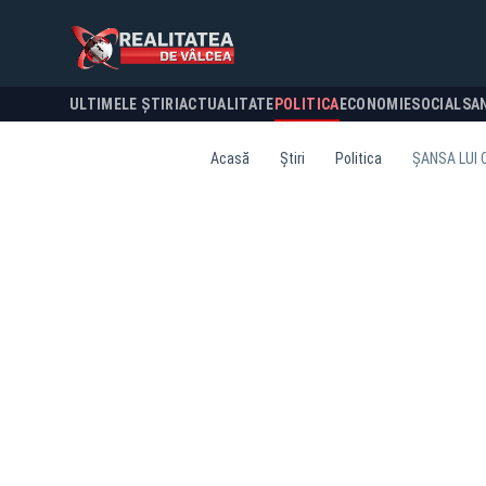
ULTIMELE ȘTIRI
ACTUALITATE
POLITICA
ECONOMIE
SOCIAL
SA
Acasă
Știri
Politica
ȘANSA LUI 