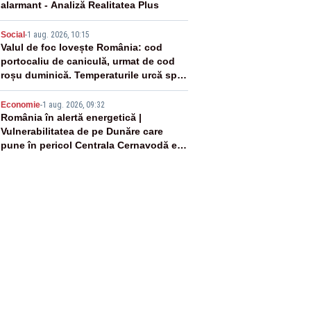
alarmant - Analiză Realitatea Plus
4
Social
-
1 aug. 2026, 10:15
Valul de foc lovește România: cod
portocaliu de caniculă, urmat de cod
roșu duminică. Temperaturile urcă spre
40°C
5
Economie
-
1 aug. 2026, 09:32
România în alertă energetică |
Vulnerabilitatea de pe Dunăre care
pune în pericol Centrala Cernavodă era
cunoscută de pe vremea lui Ceaușescu