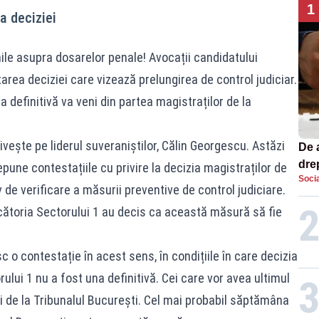
1
a deciziei
le asupra dosarelor penale! Avocații candidatului
rea deciziei care vizează prelungirea de control judiciar.
a definitivă va veni din partea magistraților de la
rivește pe liderul suveraniștilor, Călin Georgescu. Astăzi
De 
dre
pune contestațiile cu privire la decizia magistraților de
Socia
str
 de verificare a măsurii preventive de control judiciare.
ecătoria Sectorului 1 au decis ca această măsură să fie
 o contestație în acest sens, în condițiile în care decizia
ului 1 nu a fost una definitivă. Cei care vor avea ultimul
i de la Tribunalul București. Cel mai probabil săptămâna