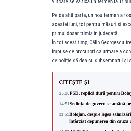
viitoare se va fixa un termen la Tri
Pe de altă parte, un nou termen a fost
acestei luni, tot pentru măsuri și ex
primul dosar trimis în judecată.
În tot acest timp, Călin Georgescu tr
impuse de procurori ca urmare a contr
de poliție să dea cu subsemnatul și 
CITEȘTE ȘI
PSD, replică dură pentru Boloj
15:26
Ședința de guvern se amână pen
14:51
Bolojan, despre legea salarizăr
11:51
întârziat depunerea din cauza u