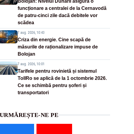
Bolojan: Nivelul Dunării asigură o
funcționare a centralei de la Cernavodă
de patru-cinci zile dacă debitele vor
scădea
7 aug. 2026, 10:43
Criza din energie. Cine scapă de
măsurile de raționalizare impuse de
Bolojan
7 aug. 2026, 10:01
Tarifele pentru rovinietă și sistemul
TollRo se aplică de la 1 octombrie 2026.
Ce se schimbă pentru șoferi și
transportatori
URMĂREȘTE-NE PE