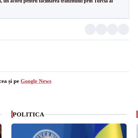
un acord pentru facilitarea tranzitului prin Turcia al
cea și pe
Google News
POLITICA