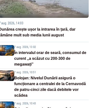
7 aug. 2026, 14:03
Dunărea crește ușor la intrarea în țară, dar
rămâne mult sub media lunii august
7 aug. 2026, 13:02
În intervalul orar de seară, consumul de
curent „a scăzut cu 200-300 de
megawați”
7 aug. 2026, 10:51
Bolojan: Nivelul Dunării asigură o
funcționare a centralei de la Cernavodă
de patru-cinci zile dacă debitele vor
scădea
7 aug. 2026, 10:43