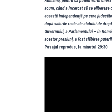
România, pentru că putem vorbi onest ș
acum, când a încercat să se elibereze 
această independență pe care judecător
după valorile reale ale statului de drept
Guvernului, a Parlamentului – în Român
acestor presiuni, a fost slăbirea puteri
Pasajul reprodus, la minutul 29:30