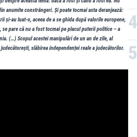
i despre această temă: dacă a fost și când a fost ea. Nu
din anumite constrângeri. Și poate tocmai asta deranjează:
ii și-au luat-o, aceea de a se ghida după valorile europene,
, se pare că nu a fost tocmai pe placul puterii politice – a
ia. (…) Scopul acestei manipulări de un an de zile, al
i judecătorești, slăbirea independenței reale a judecătorilor.