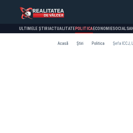
ULTIMELE ȘTIRI
ACTUALITATE
POLITICA
ECONOMIE
SOCIAL
SA
Acasă
Știri
Politica
Șefa ICCJ, L