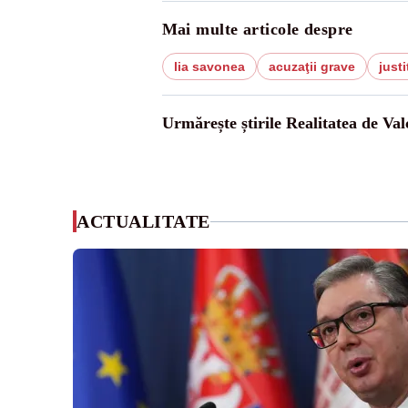
Mai multe articole despre
lia savonea
acuzaţii grave
justi
Urmărește știrile Realitatea de Val
ACTUALITATE