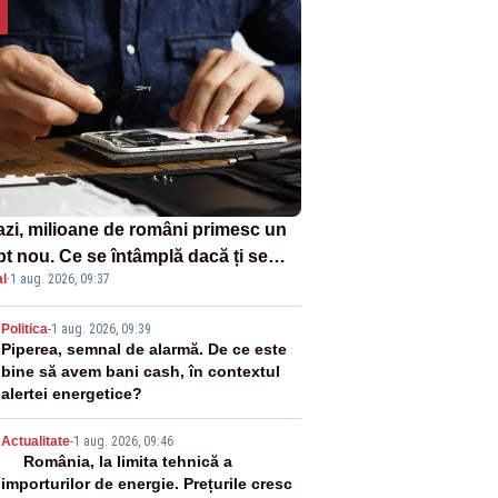
azi, milioane de români primesc un
pt nou. Ce se întâmplă dacă ți se
l
·
1 aug. 2026, 09:37
ică un produs
2
Politica
-
1 aug. 2026, 09:39
Piperea, semnal de alarmă. De ce este
bine să avem bani cash, în contextul
alertei energetice?
3
Actualitate
-
1 aug. 2026, 09:46
România, la limita tehnică a
importurilor de energie. Prețurile cresc