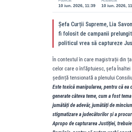
Publicat
Actualizat
10 iun. 2026, 11:39
10 iun. 2026, 1
Șefa Curții Supreme, Lia Savone
fi folosit de campanii prelung
politicul vrea să captureze Jus
În contextul în care magistrații din ț
celor care o înfăptuiesc, șefa Înaltei
ședință tensionată a plenului Consiliu
Este toxică manipularea, pentru că ea c
generate câteva teme, cum a fost tema p
jumătăți de adevăr, jumătăți de minciună
stigmatizare a judecătorilor și a procur
Apropo de capturarea Justiției, trebuie