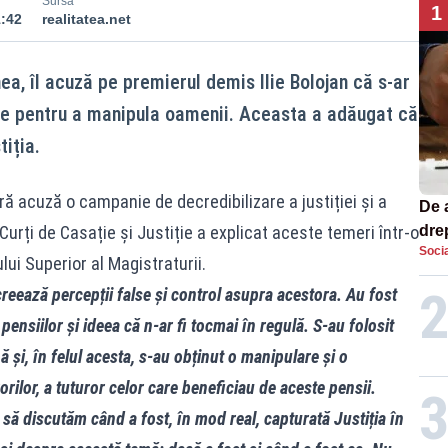
Sursă
1
1:42
realitatea.net
a, îl acuză pe premierul demis Ilie Bolojan că s-ar
ite pentru a manipula oamenii. Aceasta a adăugat că
tiția.
ară acuză o campanie de decredibilizare a justiției și a
De 
 Curți de Casație și Justiție a explicat aceste temeri într-o
dre
Socia
str
lui Superior al Magistraturii.
reează percepții false și control asupra acestora. Au fost
ensiilor și ideea că n-ar fi tocmai în regulă. S-au folosit
 și, în felul acesta, s-au obținut o manipulare și o
orilor, a tuturor celor care beneficiau de aceste pensii.
 să discutăm când a fost, în mod real, capturată Justiția în