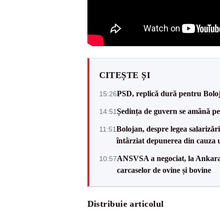
CITEȘTE ȘI
PSD, replică dură pentru Boloj
15:26
Ședința de guvern se amână pen
14:51
Bolojan, despre legea salarizăr
11:51
întârziat depunerea din cauza u
ANSVSA a negociat, la Ankara, 
10:57
carcaselor de ovine și bovine
Distribuie articolul