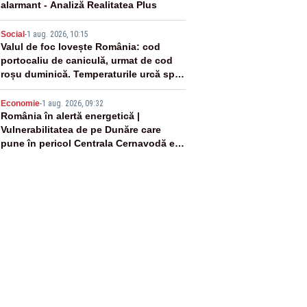
alarmant - Analiză Realitatea Plus
4
Social
-
1 aug. 2026, 10:15
Valul de foc lovește România: cod
portocaliu de caniculă, urmat de cod
roșu duminică. Temperaturile urcă spre
40°C
5
Economie
-
1 aug. 2026, 09:32
România în alertă energetică |
Vulnerabilitatea de pe Dunăre care
pune în pericol Centrala Cernavodă era
cunoscută de pe vremea lui Ceaușescu