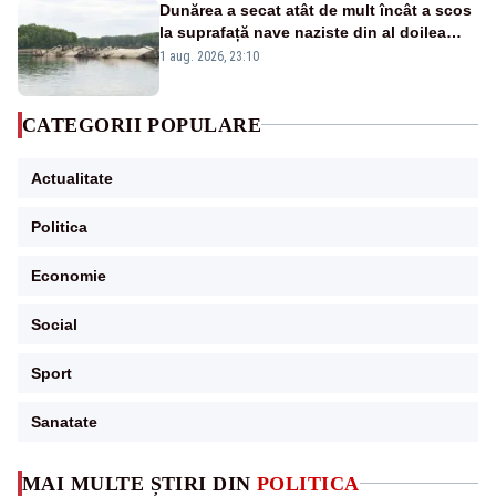
Dunărea a secat atât de mult încât a scos
la suprafață nave naziste din al doilea
război mondial
1 aug. 2026, 23:10
CATEGORII POPULARE
Actualitate
Politica
Economie
Social
Sport
Sanatate
MAI MULTE ȘTIRI DIN
POLITICA