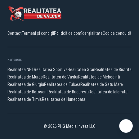
Contact
Termeni și condiții
Politică de confidențialitate
Cod de conduită
Parteneri:
Realitatea.NET
Realitatea Sportiva
Realitatea Star
Realitatea de Bistrita
Realitatea de Mures
Realitatea de Vaslui
Realitatea de Mehedinti
Realitatea de Giurgiu
Realitatea de Tulcea
Realitatea de Satu Mare
Realitatea de Botosani
Realitatea de Bucuresti
Realitatea de Ialomita
Realitatea de Timis
Realitatea de Hunedoara
© 2026 PHG Media Invest LLC
Facebook
YouTube