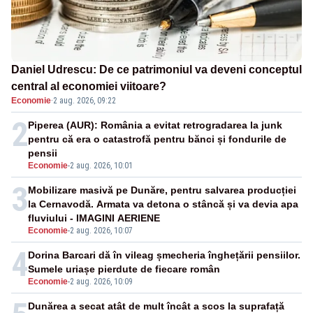
Daniel Udrescu: De ce patrimoniul va deveni conceptul
central al economiei viitoare?
Economie
·
2 aug. 2026, 09:22
2
Piperea (AUR): România a evitat retrogradarea la junk
pentru că era o catastrofă pentru bănci și fondurile de
pensii
Economie
-
2 aug. 2026, 10:01
3
Mobilizare masivă pe Dunăre, pentru salvarea producției
la Cernavodă. Armata va detona o stâncă și va devia apa
fluviului - IMAGINI AERIENE
Economie
-
2 aug. 2026, 10:07
4
Dorina Barcari dă în vileag șmecheria înghețării pensiilor.
Sumele uriașe pierdute de fiecare român
Economie
-
2 aug. 2026, 10:09
Dunărea a secat atât de mult încât a scos la suprafață