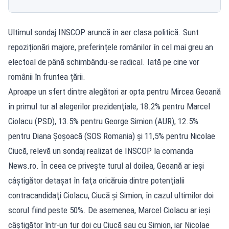
Ultimul sondaj INSCOP aruncă în aer clasa politică. Sunt
repoziționări majore, preferințele românilor în cel mai greu an
electoal de până schimbându-se radical. Iată pe cine vor
românii în fruntea țării.
Aproape un sfert dintre alegători ar opta pentru Mircea Geoană
în primul tur al alegerilor prezidenţiale, 18.2% pentru Marcel
Ciolacu (PSD), 13.5% pentru George Simion (AUR), 12.5%
pentru Diana Şoşoacă (SOS Romania) şi 11,5% pentru Nicolae
Ciucă, relevă un sondaj realizat de INSCOP la comanda
News.ro. În ceea ce priveşte turul al doilea, Geoană ar ieşi
câştigător detaşat în faţa oricăruia dintre potenţialii
contracandidaţi Ciolacu, Ciucă şi Simion, în cazul ultimilor doi
scorul fiind peste 50%. De asemenea, Marcel Ciolacu ar ieşi
câştigător într-un tur doi cu Ciucă sau cu Simion, iar Nicolae