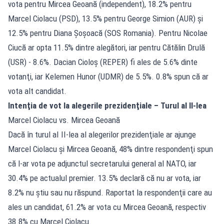
vota pentru Mircea Geoană (independent), 18.2% pentru
Marcel Ciolacu (PSD), 13.5% pentru George Simion (AUR) şi
12.5% pentru Diana Şoşoacă (SOS Romania). Pentru Nicolae
Ciucă ar opta 11.5% dintre alegători, iar pentru Cătălin Drulă
(USR) - 8.6%. Dacian Cioloş (REPER) fi ales de 5.6% dinte
votanţi, iar Kelemen Hunor (UDMR) de 5.5%. 0.8% spun că ar
vota alt candidat.
Intenţia de vot la alegerile prezidenţiale – Turul al II-lea
Marcel Ciolacu vs. Mircea Geoană
Dacă în turul aI II-lea al alegerilor prezidenţiale ar ajunge
Marcel Ciolacu şi Mircea Geoană, 48% dintre respondenţi spun
că l-ar vota pe adjunctul secretarului general al NATO, iar
30.4% pe actualul premier. 13.5% declară că nu ar vota, iar
8.2% nu ştiu sau nu răspund. Raportat la respondenţii care au
ales un candidat, 61.2% ar vota cu Mircea Geoană, respectiv
38.8% cu Marcel Ciolacu.