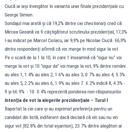
Ciucă ar ieşi învingător în varianta unei finale prezidenţiale cu
George Simion.
Sondajul mai arată şi că 19,2% dintre cei chestionaţi cred că
Mircea Geoană va fi câştigătorul scrutinului prezidenţial, 17,3%
l-au indicat pe Marcel Ciolacu, iar 9,9% pe Nicolae Ciucă. 66,9%
dintre respondenţi afirmă că vor merge în mod sigur la vot.
Pe o scară de la 1 la 10, în care 1 înseamnă că ”sigur nu” voi
merge la vot şi 10 ”sigur da” voi merge la vot, 9% dintre români
au ales 1, 1.4% au ales 2, 1.6% au ales 3, 0.7% au ales 4, 5.5%
au ales 5, 2.2% au ales 6, 1.9% au ales 7. 6.2% indică 8, 4.3% -
9 şi 66.9% - 10. 0.4% reprezintă ponderea non-răspunsurilor.
Intenţia de vot la alegerile prezidenţiale – Turul I
Raportat la cei care şi-au exprimat preferinţa pentru un
candidat din listă, indiferent dacă declară că vin sau nu vin
sigur vot (82.8% din total eşantion), 23.7% dintre alegători ar