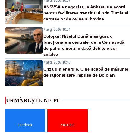
7 aug. 2026, 10:57
ANSVSA a negociat, la Ankara, un acord
pentru facilitarea tranzitului prin Turcia al
carcaselor de ovine și bovine
7 aug. 2026, 10:51
Bolojan: Nivelul Dunării asigură o
funcționare a centralei de la Cernavodă
de patru-cinci zile dacă debitele vor
scădea
7 aug. 2026, 10:43
Criza din energie. Cine scapă de măsurile
de raționalizare impuse de Bolojan
URMĂREȘTE-NE PE
Facebook
YouTube