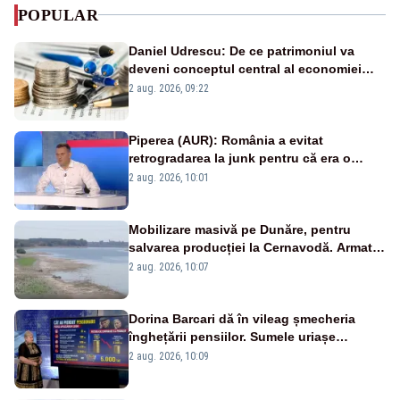
POPULAR
Daniel Udrescu: De ce patrimoniul va
deveni conceptul central al economiei
viitoare?
2 aug. 2026, 09:22
Piperea (AUR): România a evitat
retrogradarea la junk pentru că era o
catastrofă pentru bănci și fondurile de
2 aug. 2026, 10:01
pensii
Mobilizare masivă pe Dunăre, pentru
salvarea producției la Cernavodă. Armata
va detona o stâncă și va devia apa
2 aug. 2026, 10:07
fluviului - IMAGINI AERIENE
Dorina Barcari dă în vileag șmecheria
înghețării pensiilor. Sumele uriașe
pierdute de fiecare român
2 aug. 2026, 10:09