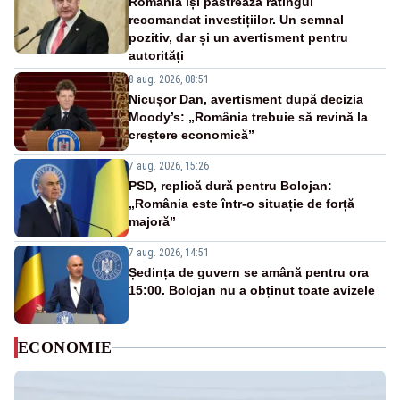
România își păstrează ratingul
recomandat investițiilor. Un semnal
pozitiv, dar și un avertisment pentru
autorități
8 aug. 2026, 08:51
Nicușor Dan, avertisment după decizia
Moody’s: „România trebuie să revină la
creștere economică”
7 aug. 2026, 15:26
PSD, replică dură pentru Bolojan:
„România este într-o situație de forță
majoră”
7 aug. 2026, 14:51
Ședința de guvern se amână pentru ora
15:00. Bolojan nu a obținut toate avizele
ECONOMIE