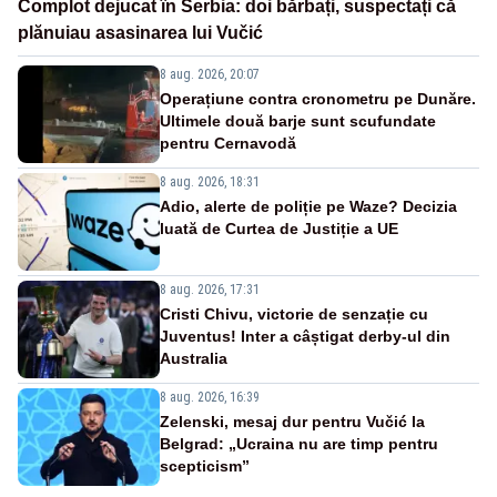
Complot dejucat în Serbia: doi bărbați, suspectați că
plănuiau asasinarea lui Vučić
8 aug. 2026, 20:07
Operațiune contra cronometru pe Dunăre.
Ultimele două barje sunt scufundate
pentru Cernavodă
8 aug. 2026, 18:31
Adio, alerte de poliție pe Waze? Decizia
luată de Curtea de Justiție a UE
8 aug. 2026, 17:31
Cristi Chivu, victorie de senzație cu
Juventus! Inter a câștigat derby-ul din
Australia
8 aug. 2026, 16:39
Zelenski, mesaj dur pentru Vučić la
Belgrad: „Ucraina nu are timp pentru
scepticism”