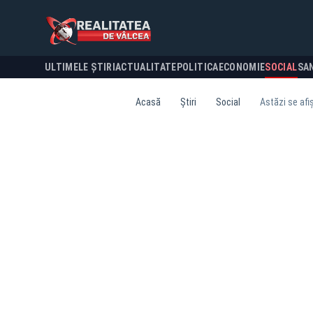
ULTIMELE ȘTIRI
ACTUALITATE
POLITICA
ECONOMIE
SOCIAL
SA
Acasă
Știri
Social
Astăzi se afi