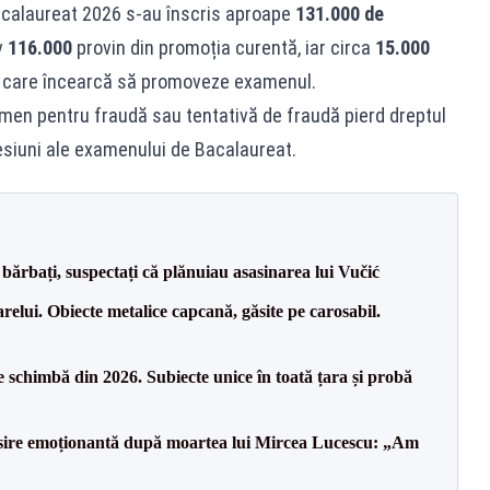
calaureat 2026 s-au înscris aproape
131.000 de
v
116.000
provin din promoția curentă, iar circa
15.000
re care încearcă să promoveze examenul.
amen pentru fraudă sau tentativă de fraudă pierd dreptul
esiuni ale examenului de Bacalaureat.
bărbați, suspectați că plănuiau asasinarea lui Vučić
relui. Obiecte metalice capcană, găsite pe carosabil.
 schimbă din 2026. Subiecte unice în toată țara și probă
isire emoționantă după moartea lui Mircea Lucescu: „Am