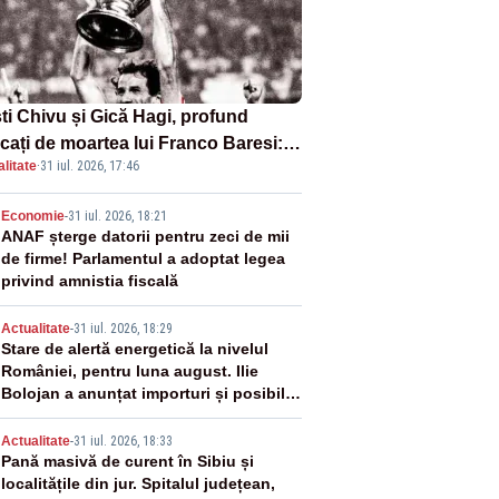
sti Chivu și Gică Hagi, profund
cați de moartea lui Franco Baresi:
litate
·
31 iul. 2026, 17:46
legendă a fotbalului mondial”
2
Economie
-
31 iul. 2026, 18:21
ANAF șterge datorii pentru zeci de mii
de firme! Parlamentul a adoptat legea
privind amnistia fiscală
3
Actualitate
-
31 iul. 2026, 18:29
Stare de alertă energetică la nivelul
României, pentru luna august. Ilie
Bolojan a anunțat importuri și posibile
restricții – VIDEO
4
Actualitate
-
31 iul. 2026, 18:33
Pană masivă de curent în Sibiu și
localitățile din jur. Spitalul județean,