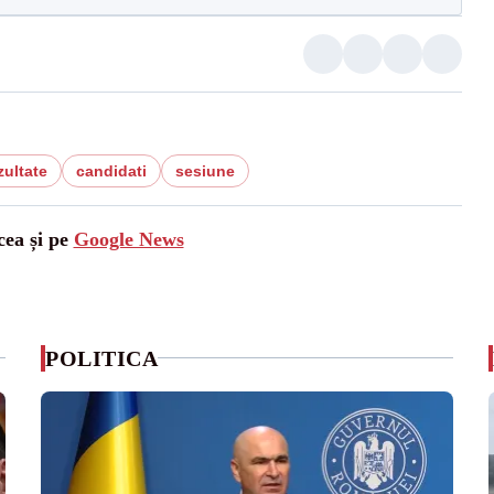
zultate
candidati
sesiune
cea și pe
Google News
POLITICA