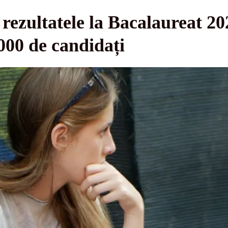
ă rezultatele la Bacalaureat 2
000 de candidați