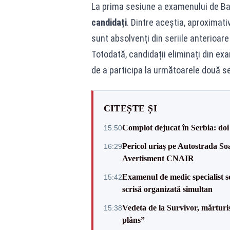
La prima sesiune a examenului de Ba
candidați
. Dintre aceștia, aproximati
sunt absolvenți din seriile anterioa
Totodată, candidații eliminați din ex
de a participa la următoarele două s
CITEȘTE ȘI
Complot dejucat în Serbia: doi 
15:50
Pericol uriaș pe Autostrada Soa
16:29
Avertisment CNAIR
Examenul de medic specialist se
15:42
scrisă organizată simultan
Vedeta de la Survivor, mărtur
15:38
plâns”