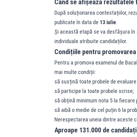
Când se afișează rezultatele 
După soluționarea contestațiilor, rez
publicate în data de
13 iulie
.
Și această etapă se va desfășura în 
individuale atribuite candidaților.
Condițiile pentru promovarea
Pentru a promova examenul de Bacala
mai multe condiții:
să susțină toate probele de evaluare 
să participe la toate probele scrise;
să obțină minimum nota 5 la fiecare 
să aibă o medie de cel puțin 6 la prob
Nerespectarea uneia dintre aceste c
Aproape 131.000 de candidați 