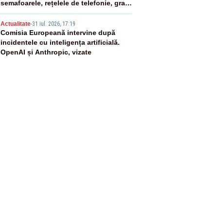
semafoarele, rețelele de telefonie, grav
afectate
5
Actualitate
-
31 iul. 2026, 17:19
Comisia Europeană intervine după
incidentele cu inteligența artificială.
OpenAI și Anthropic, vizate