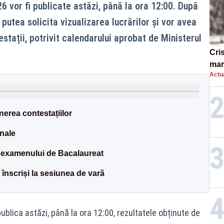
 vor fi publicate astăzi, până la ora 12:00. După
 putea solicita vizualizarea lucrărilor și vor avea
stații, potrivit calendarului aprobat de Ministerul
Cri
mar
Actua
„O 
nerea contestațiilor
inale
 examenului de Bacalaureat
înscriși la sesiunea de vară
publica astăzi, până la ora 12:00, rezultatele obținute de