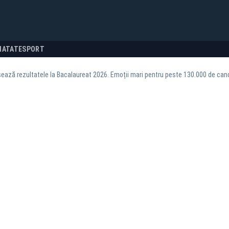
NATATE
SPORT
șează rezultatele la Bacalaureat 2026. Emoții mari pentru peste 130.000 de cand