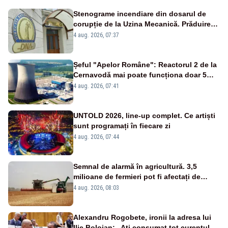
Stenograme incendiare din dosarul de
corupție de la Uzina Mecanică. Prăduirea
banilor din programul SAFE, interceptată
4 aug. 2026, 07:37
de DNA
Șeful "Apelor Române": Reactorul 2 de la
Cernavodă mai poate funcționa doar 5
zile
4 aug. 2026, 07:41
UNTOLD 2026, line-up complet. Ce artiști
sunt programați în fiecare zi
4 aug. 2026, 07:44
Semnal de alarmă în agricultură. 3,5
milioane de fermieri pot fi afectați de
strategia pentru conservarea
4 aug. 2026, 08:03
biodiversității
Alexandru Rogobete, ironii la adresa lui
Ilie Bolojan: „Ați consumat tot curentul