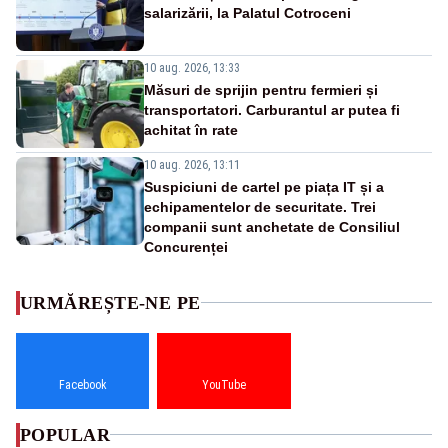
salarizării, la Palatul Cotroceni
10 aug. 2026, 13:33
Măsuri de sprijin pentru fermieri și
transportatori. Carburantul ar putea fi
achitat în rate
10 aug. 2026, 13:11
Suspiciuni de cartel pe piața IT și a
echipamentelor de securitate. Trei
companii sunt anchetate de Consiliul
Concurenței
URMĂREȘTE-NE PE
Facebook
YouTube
POPULAR