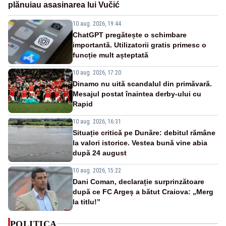
plănuiau asasinarea lui Vučić
10 aug. 2026, 19:44
ChatGPT pregătește o schimbare
importantă. Utilizatorii gratis primesc o
funcție mult așteptată
10 aug. 2026, 17:20
Dinamo nu uită scandalul din primăvară.
Mesajul postat înaintea derby-ului cu
Rapid
10 aug. 2026, 16:31
Situație critică pe Dunăre: debitul rămâne
la valori istorice. Vestea bună vine abia
după 24 august
10 aug. 2026, 15:22
Dani Coman, declarație surprinzătoare
după ce FC Argeș a bătut Craiova: „Merg
la titlu!”
POLITICA