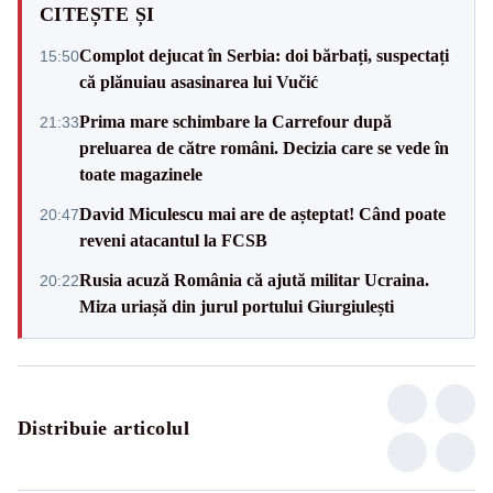
CITEȘTE ȘI
Complot dejucat în Serbia: doi bărbați, suspectați
15:50
că plănuiau asasinarea lui Vučić
Prima mare schimbare la Carrefour după
21:33
preluarea de către români. Decizia care se vede în
toate magazinele
David Miculescu mai are de așteptat! Când poate
20:47
reveni atacantul la FCSB
Rusia acuză România că ajută militar Ucraina.
20:22
Miza uriașă din jurul portului Giurgiulești
Distribuie articolul