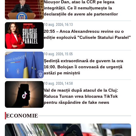
Nicușor Dan, atac la CCR pe legea
integrității. Ce îl nemulțumește la
declarațiile de avere ale partenerilor
10 aug. 2026, 16:13
20:55 – Anca Alexandrescu revine cu o
ediție explozivă "Culisele Statului Paralel”
10 aug. 2026, 15:05
Ședință extraordinară de guvern la ora
16:00. Bolojan îi convoacă de urgență
astăzi pe miniștrii
10 aug. 2026, 14:58
Val de reacții după atacul de la Cluj:
Raluca Turcan vrea blocarea TikTok
pentru răspândire de fake news
ECONOMIE