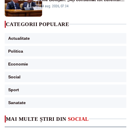
urmărind șobolani imaginari”
4 aug. 2026, 07:34
CATEGORII POPULARE
Actualitate
Politica
Economie
Social
Sport
Sanatate
MAI MULTE ȘTIRI DIN
SOCIAL