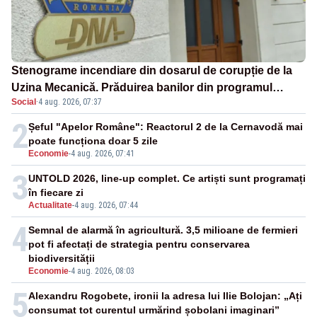
Stenograme incendiare din dosarul de corupție de la
Uzina Mecanică. Prăduirea banilor din programul
Social
·
4 aug. 2026, 07:37
SAFE, interceptată de DNA
2
Șeful "Apelor Române": Reactorul 2 de la Cernavodă mai
poate funcționa doar 5 zile
Economie
-
4 aug. 2026, 07:41
3
UNTOLD 2026, line-up complet. Ce artiști sunt programați
în fiecare zi
Actualitate
-
4 aug. 2026, 07:44
4
Semnal de alarmă în agricultură. 3,5 milioane de fermieri
pot fi afectați de strategia pentru conservarea
biodiversității
Economie
-
4 aug. 2026, 08:03
5
Alexandru Rogobete, ironii la adresa lui Ilie Bolojan: „Ați
consumat tot curentul urmărind șobolani imaginari”