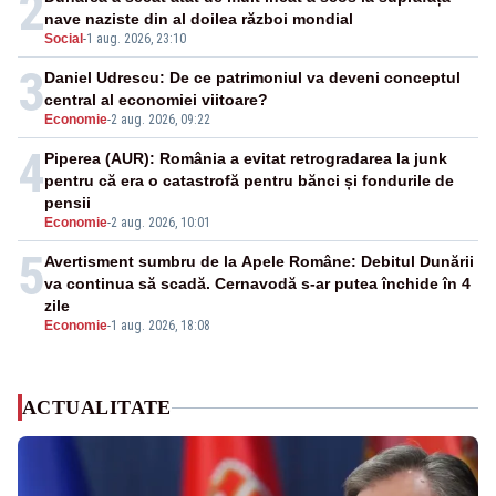
2
nave naziste din al doilea război mondial
Social
-
1 aug. 2026, 23:10
3
Daniel Udrescu: De ce patrimoniul va deveni conceptul
central al economiei viitoare?
Economie
-
2 aug. 2026, 09:22
4
Piperea (AUR): România a evitat retrogradarea la junk
pentru că era o catastrofă pentru bănci și fondurile de
pensii
Economie
-
2 aug. 2026, 10:01
5
Avertisment sumbru de la Apele Române: Debitul Dunării
va continua să scadă. Cernavodă s-ar putea închide în 4
zile
Economie
-
1 aug. 2026, 18:08
ACTUALITATE