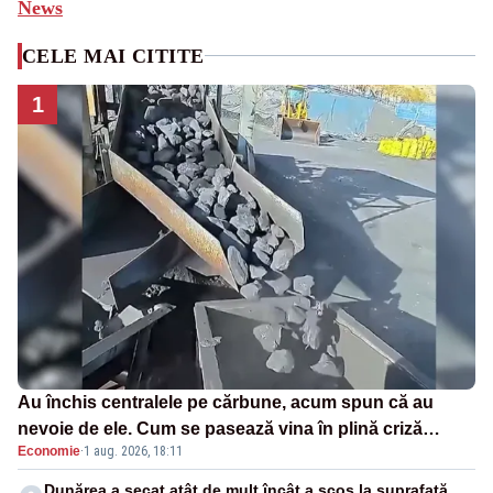
News
CELE MAI CITITE
1
Au închis centralele pe cărbune, acum spun că au
nevoie de ele. Cum se pasează vina în plină criză
Economie
·
1 aug. 2026, 18:11
energetică
Dunărea a secat atât de mult încât a scos la suprafață