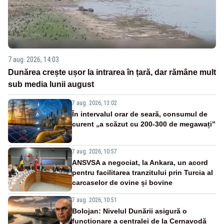
7 aug. 2026, 14:03
Dunărea crește ușor la intrarea în țară, dar rămâne mult
sub media lunii august
7 aug. 2026, 13:02
În intervalul orar de seară, consumul de
curent „a scăzut cu 200-300 de megawați”
7 aug. 2026, 10:57
ANSVSA a negociat, la Ankara, un acord
pentru facilitarea tranzitului prin Turcia al
carcaselor de ovine și bovine
7 aug. 2026, 10:51
Bolojan: Nivelul Dunării asigură o
funcționare a centralei de la Cernavodă