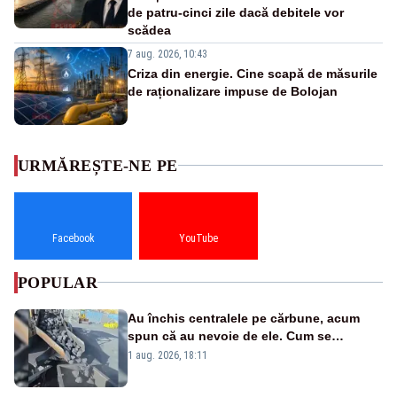
de patru-cinci zile dacă debitele vor
scădea
7 aug. 2026, 10:43
Criza din energie. Cine scapă de măsurile
de raționalizare impuse de Bolojan
URMĂREȘTE-NE PE
Facebook
YouTube
POPULAR
Au închis centralele pe cărbune, acum
spun că au nevoie de ele. Cum se
pasează vina în plină criză energetică
1 aug. 2026, 18:11