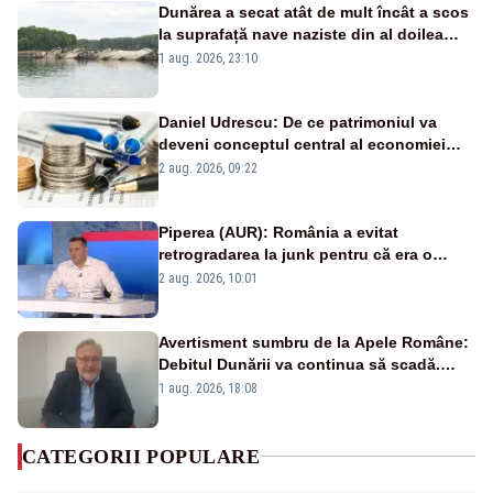
Dunărea a secat atât de mult încât a scos
la suprafață nave naziste din al doilea
război mondial
1 aug. 2026, 23:10
Daniel Udrescu: De ce patrimoniul va
deveni conceptul central al economiei
viitoare?
2 aug. 2026, 09:22
Piperea (AUR): România a evitat
retrogradarea la junk pentru că era o
catastrofă pentru bănci și fondurile de
2 aug. 2026, 10:01
pensii
Avertisment sumbru de la Apele Române:
Debitul Dunării va continua să scadă.
Cernavodă s-ar putea închide în 4 zile
1 aug. 2026, 18:08
CATEGORII POPULARE