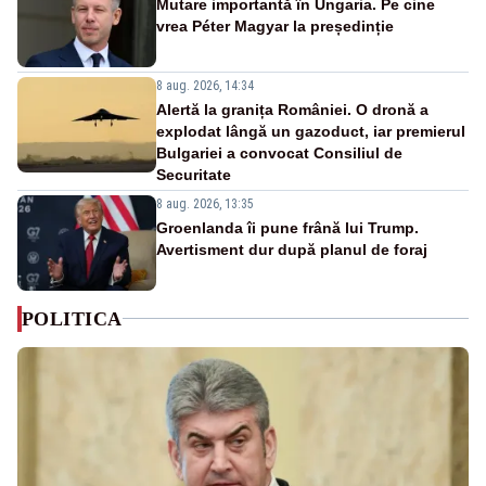
Mutare importantă în Ungaria. Pe cine
vrea Péter Magyar la președinție
8 aug. 2026, 14:34
Alertă la granița României. O dronă a
explodat lângă un gazoduct, iar premierul
Bulgariei a convocat Consiliul de
Securitate
8 aug. 2026, 13:35
Groenlanda îi pune frână lui Trump.
Avertisment dur după planul de foraj
POLITICA