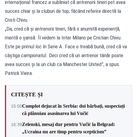
internațional francez a subliniat că antrenorii tineri pot avea
succes chiar și la cluburi de top, făcând referire directă la
Cristi Chivu.
„Da, cred că și antrenorii tineri, fără o anumită experiență,
merită o șansă. Îl vedem la Inter Milano pe Cristian Chivu.
Este pe primul loc în Serie A. Face o treabă bună, cred că va
câștiga campionatul. Deci cred că un antrenor tânăr poate
avea succes și la un club ca Manchester United”, a spus
Patrick Vieira.
CITEȘTE ȘI
Complot dejucat în Serbia: doi bărbați, suspectați
15:50
că plănuiau asasinarea lui Vučić
Zelenski, mesaj dur pentru Vučić la Belgrad:
16:39
„Ucraina nu are timp pentru scepticism”