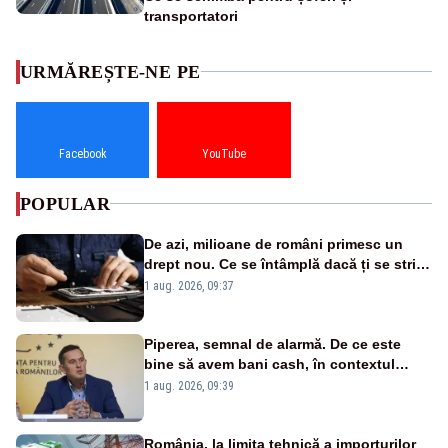
transportatori
URMĂREȘTE-NE PE
Facebook
YouTube
POPULAR
De azi, milioane de români primesc un
drept nou. Ce se întâmplă dacă ți se strică
un produs
1 aug. 2026, 09:37
Piperea, semnal de alarmă. De ce este
bine să avem bani cash, în contextul
alertei energetice?
1 aug. 2026, 09:39
România, la limita tehnică a importurilor