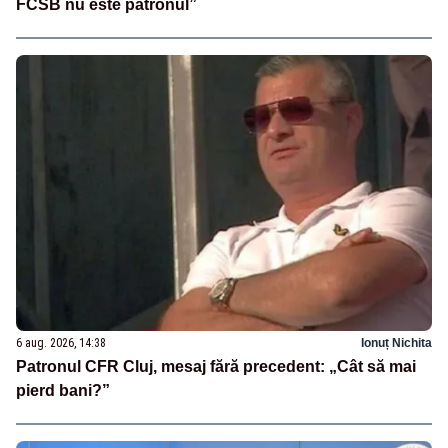
FCSB nu este patronul”
6 aug. 2026, 14:38
Ionuț Nichita
Patronul CFR Cluj, mesaj fără precedent: „Cât să mai
pierd bani?”