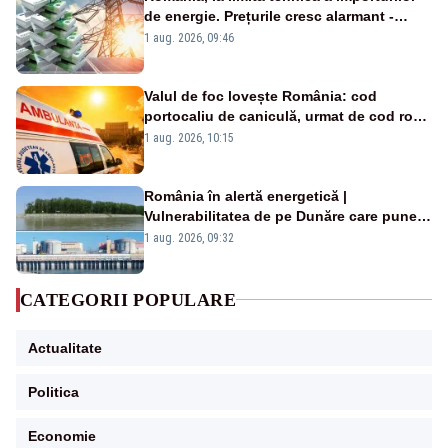
de energie. Prețurile cresc alarmant -
Analiză Realitatea Plus
1 aug. 2026, 09:46
Valul de foc lovește România: cod
portocaliu de caniculă, urmat de cod roșu
duminică. Temperaturile urcă spre 40°C
1 aug. 2026, 10:15
România în alertă energetică |
Vulnerabilitatea de pe Dunăre care pune
în pericol Centrala Cernavodă era
1 aug. 2026, 09:32
cunoscută de pe vremea lui Ceaușescu
CATEGORII POPULARE
Actualitate
Politica
Economie