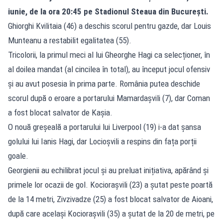
iunie, de la ora 20:45 pe Stadionul Steaua din București.
Ghiorghi Kvilitaia (46) a deschis scorul pentru gazde, dar Louis
Munteanu a restabilit egalitatea (55).
Tricolorii, la primul meci al lui Gheorghe Hagi ca selecționer, în
al doilea mandat (al cincilea în total), au început jocul ofensiv
și au avut posesia în prima parte. România putea deschide
scorul după o eroare a portarului Mamardașvili (7), dar Coman
a fost blocat salvator de Kașia.
O nouă greșeală a portarului lui Liverpool (19) i-a dat șansa
golului lui Ianis Hagi, dar Locioșvili a respins din fața porții
goale.
Georgienii au echilibrat jocul și au preluat inițiativa, apărând și
primele lor ocazii de gol. Kociorașvili (23) a șutat peste poartă
de la 14 metri, Zivzivadze (25) a fost blocat salvator de Aioani,
după care același Kociorașvili (35) a șutat de la 20 de metri, pe