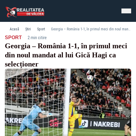
Acasă
Știri
Sport
Georgia – România 1-1, în primul meci din noul mandat al lui Gică Hagi ca selecționer
·
SPORT
2 min citire
Georgia – România 1-1, în primul meci
din noul mandat al lui Gică Hagi ca
selecționer