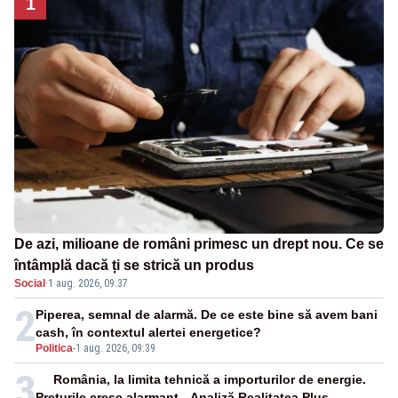
1
De azi, milioane de români primesc un drept nou. Ce se
întâmplă dacă ți se strică un produs
Social
·
1 aug. 2026, 09:37
2
Piperea, semnal de alarmă. De ce este bine să avem bani
cash, în contextul alertei energetice?
Politica
-
1 aug. 2026, 09:39
3
România, la limita tehnică a importurilor de energie.
Prețurile cresc alarmant - Analiză Realitatea Plus