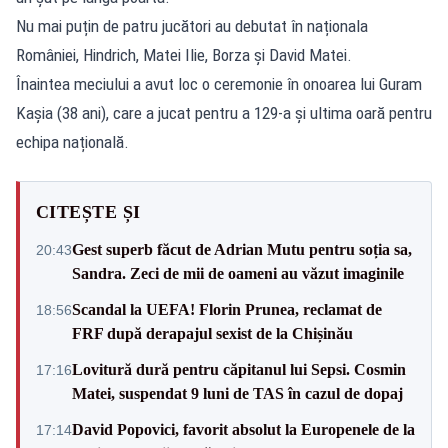
Nu mai puțin de patru jucători au debutat în naționala
României, Hindrich, Matei Ilie, Borza și David Matei.
Înaintea meciului a avut loc o ceremonie în onoarea lui Guram
Kașia (38 ani), care a jucat pentru a 129-a și ultima oară pentru
echipa națională.
CITEȘTE ȘI
Gest superb făcut de Adrian Mutu pentru soția sa,
20:43
Sandra. Zeci de mii de oameni au văzut imaginile
Scandal la UEFA! Florin Prunea, reclamat de
18:56
FRF după derapajul sexist de la Chișinău
Lovitură dură pentru căpitanul lui Sepsi. Cosmin
17:16
Matei, suspendat 9 luni de TAS în cazul de dopaj
David Popovici, favorit absolut la Europenele de la
17:14