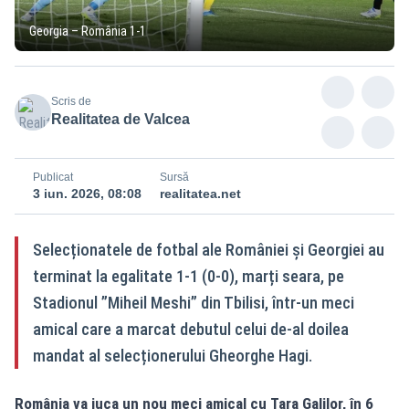
Georgia – România 1-1
Scris de
Realitatea de Valcea
Publicat
Sursă
3 iun. 2026, 08:08
realitatea.net
Selecționatele de fotbal ale României și Georgiei au
terminat la egalitate 1-1 (0-0), marți seara, pe
Stadionul ”Miheil Meshi” din Tbilisi, într-un meci
amical care a marcat debutul celui de-al doilea
mandat al selecționerului Gheorghe Hagi.
România va juca un nou meci amical cu Țara Galilor, în 6