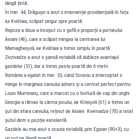
lângă țintă.
În min. 44, Drăgușin a avut o intervenție providențială în fața
lui Kvilitaia, scăpat singur spre poartă.
Repriza a doua a început cu o gafă e proporții a portarului
Aioani (46), care a scăpat mingea la centrarea lui
Mamagheișvili, iar Kvilitaia a trimis simplu în poartă.
Zivzivadze a avut o șansă notabilă să dubleze avantajul
gazdelor (51), dar a trimis peste poartă din 6 metri.
România a egalat în min. 55, când Screciu a interceptat o
minge în marginea careului advers și a centrat perfect pentru
Louis Munteanu, care a marcat cu o lovitură de cap din unghi.
Georgia a rămas la cârma jocului, iar Kiteișvili (61) a trimis un
șut din afara careului, reținut de Aioani. Kvernadze (70) a ratat
șutul dintr-o poziție excelentă.
Gazdele au mai avut o ocazie notabilă, prin Egoian (90+3), cu
un șut pe lângă poartă.