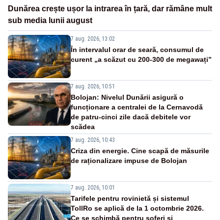
Dunărea crește ușor la intrarea în țară, dar rămâne mult
sub media lunii august
7 aug. 2026, 13:02
În intervalul orar de seară, consumul de
curent „a scăzut cu 200-300 de megawați”
7 aug. 2026, 10:51
Bolojan: Nivelul Dunării asigură o
funcționare a centralei de la Cernavodă
de patru-cinci zile dacă debitele vor
scădea
7 aug. 2026, 10:43
Criza din energie. Cine scapă de măsurile
de raționalizare impuse de Bolojan
7 aug. 2026, 10:01
Tarifele pentru rovinietă și sistemul
TollRo se aplică de la 1 octombrie 2026.
Ce se schimbă pentru șoferi și