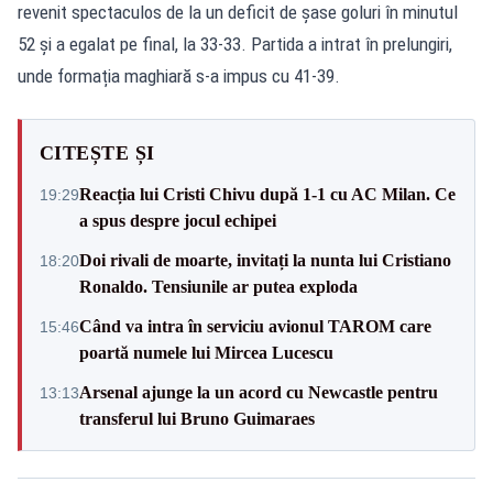
revenit spectaculos de la un deficit de șase goluri în minutul
52 și a egalat pe final, la 33-33. Partida a intrat în prelungiri,
unde formația maghiară s-a impus cu 41-39.
CITEȘTE ȘI
Reacția lui Cristi Chivu după 1-1 cu AC Milan. Ce
19:29
a spus despre jocul echipei
Doi rivali de moarte, invitați la nunta lui Cristiano
18:20
Ronaldo. Tensiunile ar putea exploda
Când va intra în serviciu avionul TAROM care
15:46
poartă numele lui Mircea Lucescu
Arsenal ajunge la un acord cu Newcastle pentru
13:13
transferul lui Bruno Guimaraes