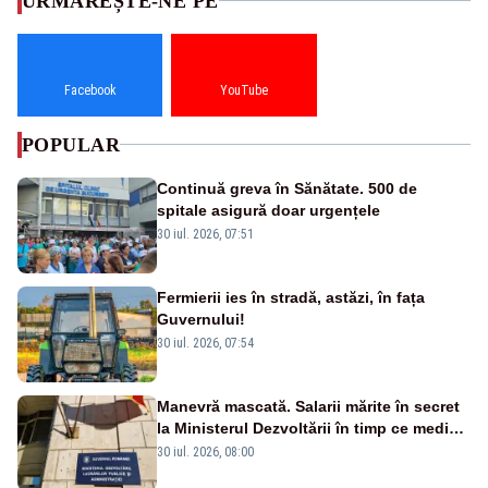
URMĂREȘTE-NE PE
Facebook
YouTube
POPULAR
Continuă greva în Sănătate. 500 de
spitale asigură doar urgențele
30 iul. 2026, 07:51
Fermierii ies în stradă, astăzi, în fața
Guvernului!
30 iul. 2026, 07:54
Manevră mascată. Salarii mărite în secret
la Ministerul Dezvoltării în timp ce medicii
ies în stradă
30 iul. 2026, 08:00