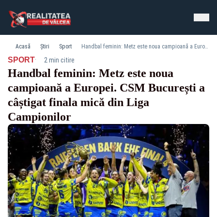
Acasă
Știri
Sport
Handbal feminin: Metz este noua campioană a Europei. CSM București a câștigat finala mică din Liga Campionilor
·
SPORT
2 min citire
Handbal feminin: Metz este noua
campioană a Europei. CSM București a
câștigat finala mică din Liga
Campionilor