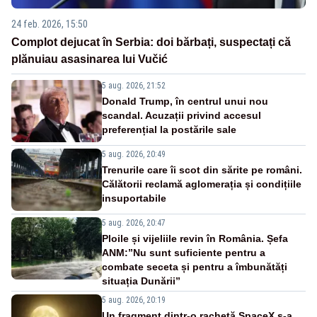
24 feb. 2026, 15:50
Complot dejucat în Serbia: doi bărbați, suspectați că
plănuiau asasinarea lui Vučić
5 aug. 2026, 21:52
Donald Trump, în centrul unui nou
scandal. Acuzații privind accesul
preferențial la postările sale
5 aug. 2026, 20:49
Trenurile care îi scot din sărite pe români.
Călătorii reclamă aglomerația și condițiile
insuportabile
5 aug. 2026, 20:47
Ploile și vijeliile revin în România. Șefa
ANM:”Nu sunt suficiente pentru a
combate seceta și pentru a îmbunătăți
situația Dunării”
5 aug. 2026, 20:19
Un fragment dintr-o rachetă SpaceX s-a