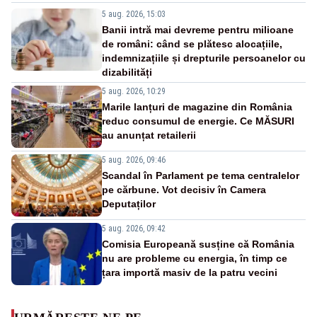
5 aug. 2026, 15:03
Banii intră mai devreme pentru milioane
de români: când se plătesc alocațiile,
indemnizațiile și drepturile persoanelor cu
dizabilități
5 aug. 2026, 10:29
Marile lanțuri de magazine din România
reduc consumul de energie. Ce MĂSURI
au anunțat retailerii
5 aug. 2026, 09:46
Scandal în Parlament pe tema centralelor
pe cărbune. Vot decisiv în Camera
Deputaților
5 aug. 2026, 09:42
Comisia Europeană susține că România
nu are probleme cu energia, în timp ce
țara importă masiv de la patru vecini