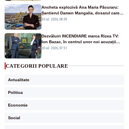
Ancheta explozivă Ana Maria Păcuraru:
Șantierul Damen Mangalia, dosarul care
scufundă apărarea României
30 iul. 2026, 08:09
Dezvăluiri INCENDIARE marca Rizea TV:
Ion Bazac, în centrul unor noi acuzații
publice
30 iul. 2026, 07:51
CATEGORII POPULARE
Actualitate
Politica
Economie
Social