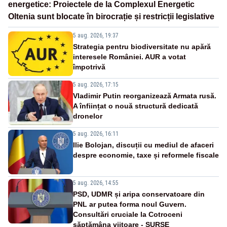
energetice: Proiectele de la Complexul Energetic
Oltenia sunt blocate în birocrație și restricții legislative
5 aug. 2026, 19:37
Strategia pentru biodiversitate nu apără
interesele României. AUR a votat
împotrivă
5 aug. 2026, 17:15
Vladimir Putin reorganizează Armata rusă.
A înființat o nouă structură dedicată
dronelor
5 aug. 2026, 16:11
Ilie Bolojan, discuții cu mediul de afaceri
despre economie, taxe și reformele fiscale
5 aug. 2026, 14:55
PSD, UDMR și aripa conservatoare din
PNL ar putea forma noul Guvern.
Consultări cruciale la Cotroceni
săptămâna viitoare - SURSE