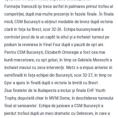
Formația franceză își trece astfel în palmares primul trofeu al
competiției, după mai multe prezențe în fazele finale. În finala
mică, CSM București a obținut medaliile de bronz după victoria
clară în fața lui Brest, scor 32-26. Echipa bucureșteană a
controlat jocul de la un capăt la altul și a încheiat turneul pe
podium la revenirea în Final Four după o pauză de opt ani.
Pentru CSM București, Elizabeth Omoregie a fost cea mai
bună marcatoare, cu opt goluri, în timp ce Gabriela Moreschi a
încheiat meciul cu zece intervenții. Metz s-a impus anterior în
semifinală în fața echipei din București, scor 32-27, în timp ce
Gyor a ajuns în finală după o victorie la limită cu Brest.
Ziua finalelor de la Budapesta a inclus și finala EHF Youth
Trophy, disputată chiar în MVM Dome, în deschiderea turneului
final al senioarelor. Echipa de junioare a CSM București a
pierdut trofeul după un meci dramatic cu Debrecen, în care a