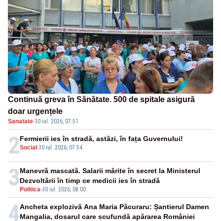
Continuă greva în Sănătate. 500 de spitale asigură
doar urgențele
Sanatate
·
30 iul. 2026, 07:51
2
Fermierii ies în stradă, astăzi, în fața Guvernului!
Social
-
30 iul. 2026, 07:54
3
Manevră mascată. Salarii mărite în secret la Ministerul
Dezvoltării în timp ce medicii ies în stradă
Politica
-
30 iul. 2026, 08:00
4
Ancheta explozivă Ana Maria Păcuraru: Șantierul Damen
Mangalia, dosarul care scufundă apărarea României