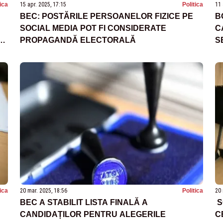
tica
15 apr. 2025, 17:15
Politica
11 
BEC: POSTĂRILE PERSOANELOR FIZICE PE
B
SOCIAL MEDIA POT FI CONSIDERATE
C
E
PROPAGANDĂ ELECTORALĂ
S
T
tica
20 mar. 2025, 18:56
Politica
20 
BEC A STABILIT LISTA FINALĂ A
S
CANDIDAȚILOR PENTRU ALEGERILE
C