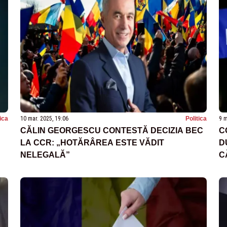
tica
10 mar. 2025, 19:06
Politica
9 m
CĂLIN GEORGESCU CONTESTĂ DECIZIA BEC
C
LA CCR: „HOTĂRÂREA ESTE VĂDIT
D
NELEGALĂ”
C