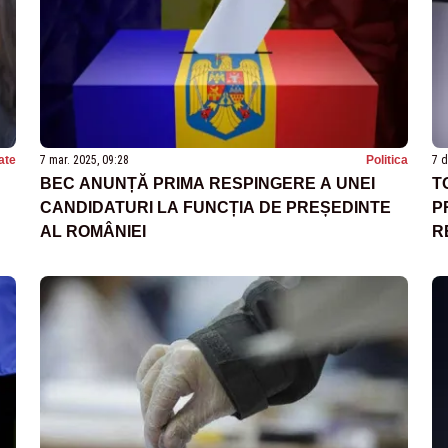
ate
7 mar. 2025, 09:28
Politica
7 d
BEC ANUNȚĂ PRIMA RESPINGERE A UNEI
T
CANDIDATURI LA FUNCȚIA DE PREȘEDINTE
P
AL ROMÂNIEI
R
P
M