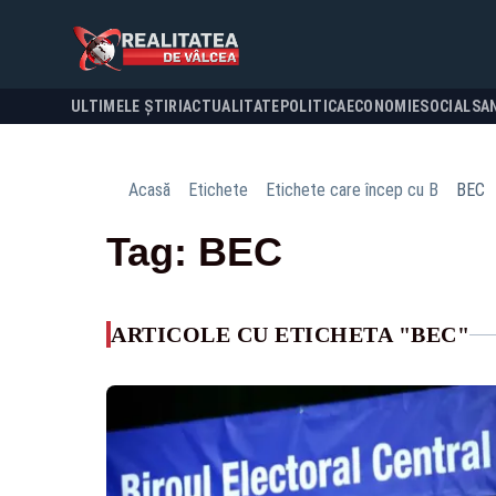
ULTIMELE ȘTIRI
ACTUALITATE
POLITICA
ECONOMIE
SOCIAL
SA
Acasă
Etichete
Etichete care încep cu B
BEC
Tag: BEC
ARTICOLE CU ETICHETA "BEC"