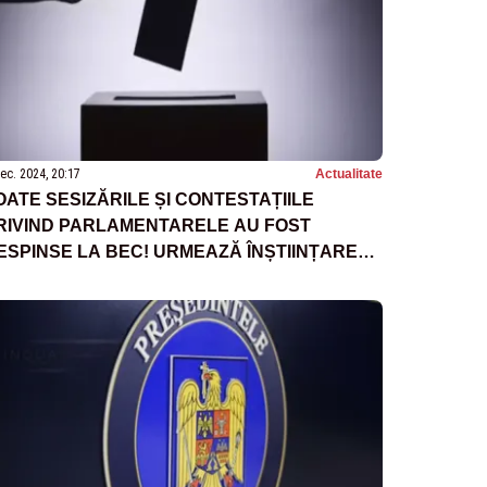
ec. 2024, 20:17
Actualitate
OATE SESIZĂRILE ȘI CONTESTAȚIILE
RIVIND PARLAMENTARELE AU FOST
ESPINSE LA BEC! URMEAZĂ ÎNȘTIINȚAREA
ARLAMENTULUI PRIVIND REPARTIZAREA PE
ANDATE