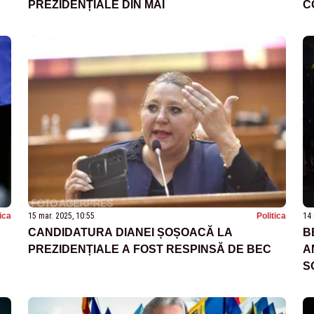
PREZIDENȚIALE DIN MAI
C
P
tica
15 mar. 2025, 10:55
Politica
14 
CANDIDATURA DIANEI ȘOȘOACĂ LA
B
PREZIDENȚIALE A FOST RESPINSĂ DE BEC
A
S