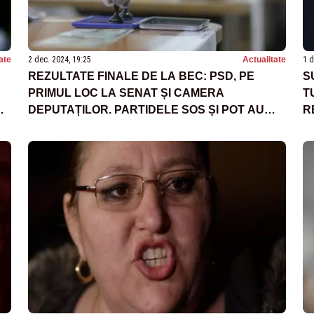
ate
2 dec. 2024, 19:25
Actualitate
1 d
REZULTATE FINALE DE LA BEC: PSD, PE
S
PRIMUL LOC LA SENAT ȘI CAMERA
T
I
DEPUTAȚILOR. PARTIDELE SOS ȘI POT AU
R
DEPĂȘIT UDMR