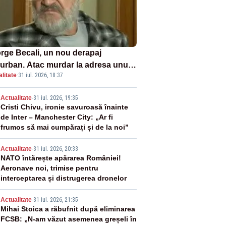
rge Becali, un nou derapaj
urban. Atac murdar la adresa unui
litate
·
31 iul. 2026, 18:37
nalist sportiv – AUDIO
2
Actualitate
-
31 iul. 2026, 19:35
Cristi Chivu, ironie savuroasă înainte
de Inter – Manchester City: „Ar fi
frumos să mai cumpărați și de la noi”
3
Actualitate
-
31 iul. 2026, 20:33
NATO întărește apărarea României!
Aeronave noi, trimise pentru
interceptarea și distrugerea dronelor
4
Actualitate
-
31 iul. 2026, 21:35
Mihai Stoica a răbufnit după eliminarea
FCSB: „N-am văzut asemenea greșeli în