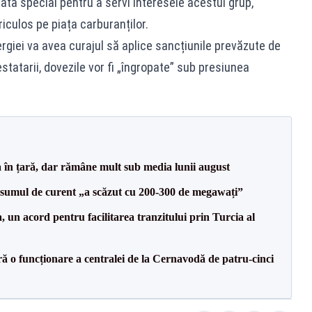
ată special pentru a servi interesele acestui grup,
iculos pe piața carburanților.
giei va avea curajul să aplice sancțiunile prevăzute de
atarii, dovezile vor fi „îngropate” sub presiunea
a în țară, dar rămâne mult sub media lunii august
onsumul de curent „a scăzut cu 200-300 de megawați”
un acord pentru facilitarea tranzitului prin Turcia al
ă o funcționare a centralei de la Cernavodă de patru-cinci