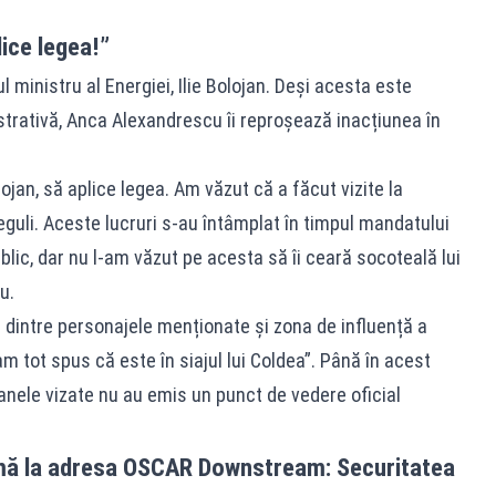
lice legea!”
lul ministru al Energiei, Ilie Bolojan. Deși acesta este
trativă, Anca Alexandrescu îi reproșează inacțiunea în
olojan, să aplice legea. Am văzut că a făcut vizite la
eguli. Aceste lucruri s-au întâmplat în timpul mandatului
ublic, dar nu l-am văzut pe acesta să îi ceară socoteală lui
u.
ra dintre personajele menționate și zona de influență a
am tot spus că este în siajul lui Coldea”. Până în acest
anele vizate nu au emis un punct de vedere oficial
emă la adresa OSCAR Downstream: Securitatea