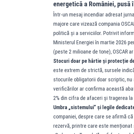
energetică a României, pusă î
Într-un mesaj incendiar adresat jurn
majore care vizează compania OSCAR
politică și a serviciilor. Potrivit inf
Ministerul Energiei în martie 2026 pe
(peste 2 milioane de tone), OSCAR ar 
Stocuri doar pe hârtie și protecție de
este extrem de strictă, sursele indică
stocurile obligatorii doar scriptic, n
verificărilor ar confirma această ab
2% din cifra de afaceri și tragerea l
Umbra „sistemului” și legile dedicat
companiei, despre care se afirmă că ar
rezervă, printre care este menționat 