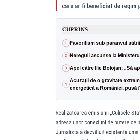
care ar fi beneficiat de regim p
CUPRINS
Favoritism sub paranvul stări
1
Nereguli ascunse la Ministeru
2
Apel către Ilie Bolojan: „Să ap
3
Acuzații de o gravitate extr
4
energetică a României, pusă î
Realizatoarea emisiunii „Culisele Sta
adresa unor conexiuni de putere ce im
Jurnalista a dezvăluit existența unei