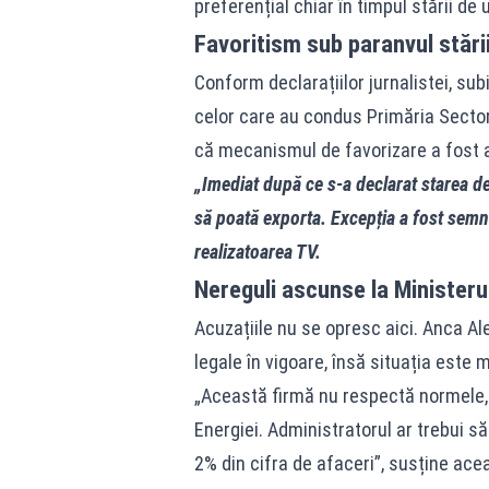
preferențial chiar în timpul stării de 
Favoritism sub paranvul stări
Conform declarațiilor jurnalistei, subi
celor care au condus Primăria Sector
că mecanismul de favorizare a fost a
„Imediat după ce s-a declarat starea d
să poată exporta. Excepția a fost sem
realizatoarea TV.
Nereguli ascunse la Ministeru
Acuzațiile nu se opresc aici. Anca A
legale în vigoare, însă situația este m
„Această firmă nu respectă normele, 
Energiei. Administratorul ar trebui s
2% din cifra de afaceri”, susține ace