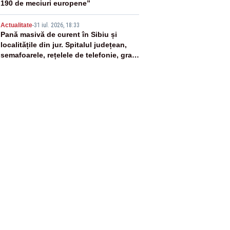
190 de meciuri europene”
5
Actualitate
-
31 iul. 2026, 18:33
Pană masivă de curent în Sibiu și
localitățile din jur. Spitalul județean,
semafoarele, rețelele de telefonie, grav
afectate