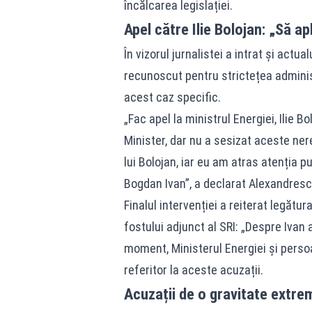
încălcarea legislației.
Apel către Ilie Bolojan: „Să ap
În vizorul jurnalistei a intrat și actua
recunoscut pentru strictețea adminis
acest caz specific.
„Fac apel la ministrul Energiei, Ilie B
Minister, dar nu a sesizat aceste ner
lui Bolojan, iar eu am atras atenția p
Bogdan Ivan”, a declarat Alexandresc
Finalul intervenției a reiterat legătu
fostului adjunct al SRI: „Despre Ivan 
moment, Ministerul Energiei și perso
referitor la aceste acuzații.
Acuzații de o gravitate extr