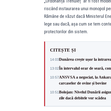
„Ordonanța Trenuleț” ar fi fost model
riscând instaurarea unui monopol per
Rămâne de văzut dacă Ministerul Ener
lege sau dacă, așa cum se tem contest
protectorilor din sistem.
CITEȘTE ȘI
Dunărea crește ușor la intrare
14:03
În intervalul orar de seară, c
13:02
ANSVSA a negociat, la Ankara, 
10:57
carcaselor de ovine și bovine
Bolojan: Nivelul Dunării asigur
10:51
zile dacă debitele vor scădea