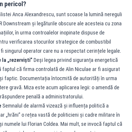
n pericol?
alistei Anca Alexandrescu, sunt scoase la lumină nereguli
 Downstream și legăturile obscure ale acesteia cu zona
ormațiilor, în urma controalelor inopinate dispuse de
ntru verificarea stocurilor strategice de combustibil
fi singurul operator care nu a respectat cerințele legale.
 la „rezerviști”
Deși legea privind siguranța energetică
 faptul că firma controlată de Alin Niculae ar fi asigurat
u și faptic. Documentația întocmită de autorități în urma
atere gravă. Miza este acum aplicarea legii: o amendă de
a răspundere penală a administratorului.
e
Semnalul de alarmă vizează și influența politică a
 „hrăni” o rețea vastă de politicieni și cadre militare în
și numele lui Florian Coldea. Mai mult, se invocă faptul că