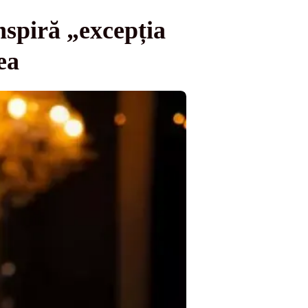
piră „excepția
ea