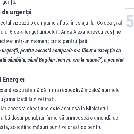
urgență.
i de urgență
ectul vizează o companie aflată în „siajul lui Coldea și al
ului 6 de-a lungul timpului”. Anca Alexandrescu susține
ctivat într-un moment critic pentru țară.
e urgență, pentru această companie s-a făcut o excepție ca
nată sâmbăta, când Bogdan Ivan nu era la muncă”, a punctat
l Energiei
lexandrescu afirmă că firma respectivă încalcă normele
ușamalizată la nivel înalt.
iar această chestiune este ascunsă la Ministerul
ă aibă dosar penal, iar firma să primească o amendă de
asta, solicitând măsuri punitive drastice pentru