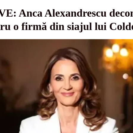
 Anca Alexandrescu decons
u o firmă din siajul lui Cold