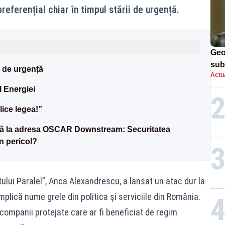
referențial chiar în timpul stării de urgență.
Geo
sub
i de urgență
Actua
jur
l Energiei
lice legea!”
emă la adresa OSCAR Downstream: Securitatea
n pericol?
tului Paralel”, Anca Alexandrescu, a lansat un atac dur la
plică nume grele din politica și serviciile din România.
 companii protejate care ar fi beneficiat de regim