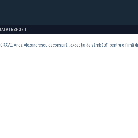
NATATE
SPORT
GRAVE: Anca Alexandrescu deconspiră „excepția de sâmbătă” pentru o firmă din 