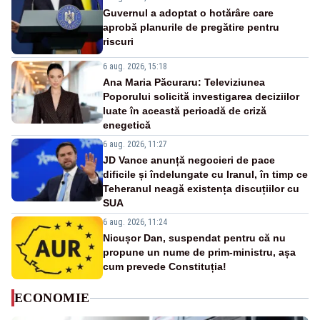
Guvernul a adoptat o hotărâre care
aprobă planurile de pregătire pentru
riscuri
6 aug. 2026, 15:18
Ana Maria Păcuraru: Televiziunea
Poporului solicită investigarea deciziilor
luate în această perioadă de criză
enegetică
6 aug. 2026, 11:27
JD Vance anunță negocieri de pace
dificile și îndelungate cu Iranul, în timp ce
Teheranul neagă existența discuțiilor cu
SUA
6 aug. 2026, 11:24
Nicușor Dan, suspendat pentru că nu
propune un nume de prim-ministru, așa
cum prevede Constituția!
ECONOMIE