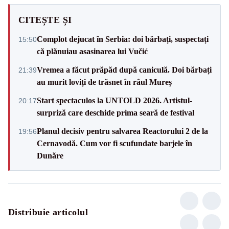
CITEȘTE ȘI
Complot dejucat în Serbia: doi bărbați, suspectați
15:50
că plănuiau asasinarea lui Vučić
Vremea a făcut prăpăd după caniculă. Doi bărbați
21:39
au murit loviți de trăsnet în râul Mureș
Start spectaculos la UNTOLD 2026. Artistul-
20:17
surpriză care deschide prima seară de festival
Planul decisiv pentru salvarea Reactorului 2 de la
19:56
Cernavodă. Cum vor fi scufundate barjele în
Dunăre
Distribuie articolul