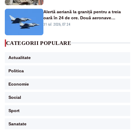
Alertă aeriană la graniță pentru a treia
oară în 24 de ore. Două aeronave
Eurofighter britanice au fost ridicate de la
31 iul. 2026, 07:24
sol
CATEGORII POPULARE
Actualitate
Politica
Economie
Social
Sport
Sanatate