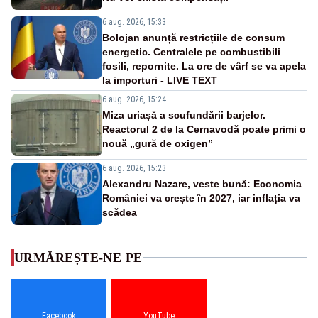
6 aug. 2026, 15:33
Bolojan anunță restricțiile de consum
energetic. Centralele pe combustibili
fosili, repornite. La ore de vârf se va apela
la importuri - LIVE TEXT
6 aug. 2026, 15:24
Miza uriașă a scufundării barjelor.
Reactorul 2 de la Cernavodă poate primi o
nouă „gură de oxigen”
6 aug. 2026, 15:23
Alexandru Nazare, veste bună: Economia
României va crește în 2027, iar inflația va
scădea
URMĂREȘTE-NE PE
Facebook
YouTube