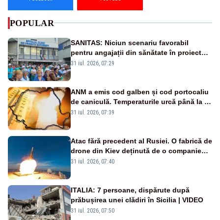
POPULAR
SANITAS: Niciun scenariu favorabil
pentru angajații din sănătate în proiectul
Legii salarizării
31 iul. 2026, 07:29
ANM a emis cod galben și cod portocaliu
de caniculă. Temperaturile urcă până la 38
de grade, iar nopțile devin tropicale
31 iul. 2026, 07:39
Atac fără precedent al Rusiei. O fabrică de
drone din Kiev deținută de o companie
americană, distrusă de o rachetă
31 iul. 2026, 07:40
rusească
ITALIA: 7 persoane, dispărute după
prăbușirea unei clădiri în Sicilia | VIDEO
31 iul. 2026, 07:50