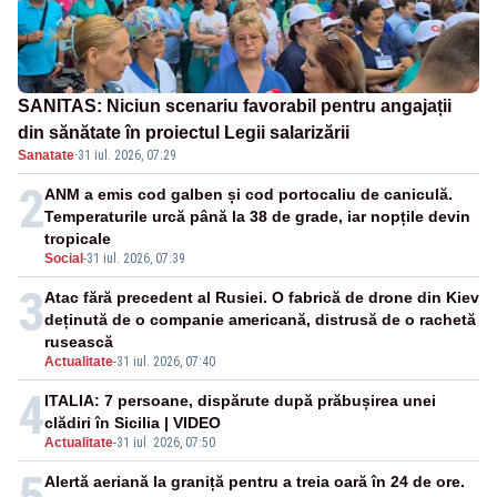
SANITAS: Niciun scenariu favorabil pentru angajații
din sănătate în proiectul Legii salarizării
Sanatate
·
31 iul. 2026, 07:29
2
ANM a emis cod galben și cod portocaliu de caniculă.
Temperaturile urcă până la 38 de grade, iar nopțile devin
tropicale
Social
-
31 iul. 2026, 07:39
3
Atac fără precedent al Rusiei. O fabrică de drone din Kiev
deținută de o companie americană, distrusă de o rachetă
rusească
Actualitate
-
31 iul. 2026, 07:40
4
ITALIA: 7 persoane, dispărute după prăbușirea unei
clădiri în Sicilia | VIDEO
Actualitate
-
31 iul. 2026, 07:50
5
Alertă aeriană la graniță pentru a treia oară în 24 de ore.