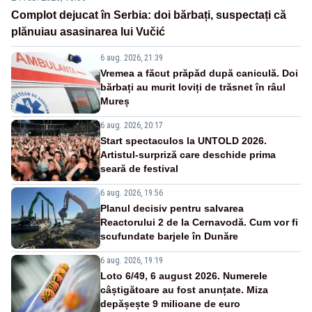
Complot dejucat în Serbia: doi bărbați, suspectați că
plănuiau asasinarea lui Vučić
6 aug. 2026, 21:39
Vremea a făcut prăpăd după caniculă. Doi
bărbați au murit loviți de trăsnet în râul
Mureș
6 aug. 2026, 20:17
Start spectaculos la UNTOLD 2026.
Artistul-surpriză care deschide prima
seară de festival
6 aug. 2026, 19:56
Planul decisiv pentru salvarea
Reactorului 2 de la Cernavodă. Cum vor fi
scufundate barjele în Dunăre
6 aug. 2026, 19:19
Loto 6/49, 6 august 2026. Numerele
câștigătoare au fost anunțate. Miza
depășește 9 milioane de euro