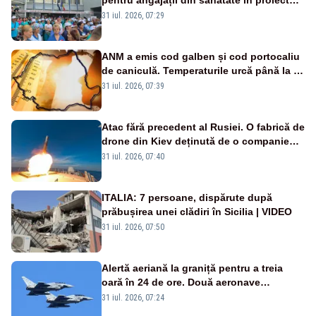
Legii salarizării
31 iul. 2026, 07:29
ANM a emis cod galben și cod portocaliu
de caniculă. Temperaturile urcă până la 38
de grade, iar nopțile devin tropicale
31 iul. 2026, 07:39
Atac fără precedent al Rusiei. O fabrică de
drone din Kiev deținută de o companie
americană, distrusă de o rachetă
31 iul. 2026, 07:40
rusească
ITALIA: 7 persoane, dispărute după
prăbușirea unei clădiri în Sicilia | VIDEO
31 iul. 2026, 07:50
Alertă aeriană la graniță pentru a treia
oară în 24 de ore. Două aeronave
Eurofighter britanice au fost ridicate de la
31 iul. 2026, 07:24
sol