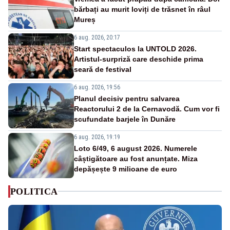
bărbați au murit loviți de trăsnet în râul
Mureș
6 aug. 2026, 20:17
Start spectaculos la UNTOLD 2026.
Artistul-surpriză care deschide prima
seară de festival
6 aug. 2026, 19:56
Planul decisiv pentru salvarea
Reactorului 2 de la Cernavodă. Cum vor fi
scufundate barjele în Dunăre
6 aug. 2026, 19:19
Loto 6/49, 6 august 2026. Numerele
câștigătoare au fost anunțate. Miza
depășește 9 milioane de euro
POLITICA