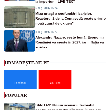
la importuri - LIVE TEXT
6 aug. 2026, 15:24
Miza uriașă a scufundării barjelor.
Reactorul 2 de la Cernavodă poate primi o
nouă „gură de oxigen”
6 aug. 2026, 15:23
Alexandru Nazare, veste bună: Economia
României va crește în 2027, iar inflația va
scădea
URMĂREȘTE-NE PE
Facebook
YouTube
POPULAR
SANITAS: Niciun scenariu favorabil
pentru angajații din sănătate în proiectul