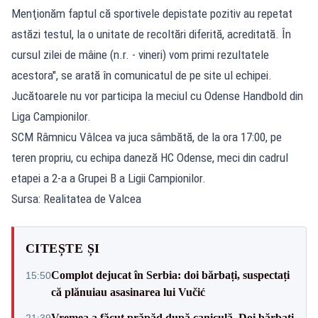
Menţionăm faptul că sportivele depistate pozitiv au repetat
astăzi testul, la o unitate de recoltări diferită, acreditată. În
cursul zilei de mâine (n.r. - vineri) vom primi rezultatele
acestora", se arată în comunicatul de pe site ul echipei.
Jucătoarele nu vor participa la meciul cu Odense Handbold din
Liga Campionilor.
SCM Râmnicu Vâlcea va juca sâmbătă, de la ora 17:00, pe
teren propriu, cu echipa daneză HC Odense, meci din cadrul
etapei a 2-a a Grupei B a Ligii Campionilor.
Sursa: Realitatea de Valcea
CITEȘTE ȘI
Complot dejucat în Serbia: doi bărbați, suspectați
15:50
că plănuiau asasinarea lui Vučić
Vremea a făcut prăpăd după caniculă. Doi bărbați
21:39