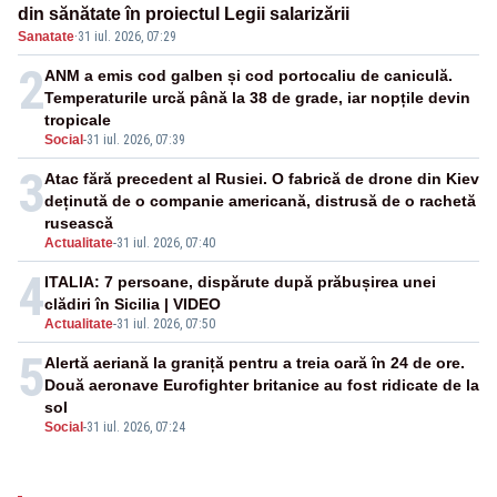
din sănătate în proiectul Legii salarizării
Sanatate
·
31 iul. 2026, 07:29
2
ANM a emis cod galben și cod portocaliu de caniculă.
Temperaturile urcă până la 38 de grade, iar nopțile devin
tropicale
Social
-
31 iul. 2026, 07:39
3
Atac fără precedent al Rusiei. O fabrică de drone din Kiev
deținută de o companie americană, distrusă de o rachetă
rusească
Actualitate
-
31 iul. 2026, 07:40
4
ITALIA: 7 persoane, dispărute după prăbușirea unei
clădiri în Sicilia | VIDEO
Actualitate
-
31 iul. 2026, 07:50
5
Alertă aeriană la graniță pentru a treia oară în 24 de ore.
Două aeronave Eurofighter britanice au fost ridicate de la
sol
Social
-
31 iul. 2026, 07:24