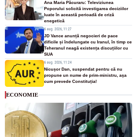
Ana Maria Păcuraru: Televiziunea
Poporului solicită investigarea deciziilor
luate în această perioadă de criză
enegetică
6 aug. 2026, 11:27
JD Vance anunță negocieri de pace
dificile și îndelungate cu Iranul, în timp ce
Teheranul neagă existența discuțiilor cu
SUA
6 aug. 2026, 11:24
Nicușor Dan, suspendat pentru că nu
propune un nume de prim-ministru, așa
cum prevede Constituția!
ECONOMIE