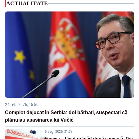
ACTUALITATE
24 feb. 2026, 15:50
Complot dejucat în Serbia: doi bărbați, suspectați că
plănuiau asasinarea lui Vučić
6 aug. 2026, 21:39
Vremea a făcut prăpăd după caniculă. Doi