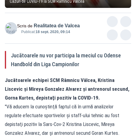
Cazuri de COVID-19 la SCM Râmnicu Vâlcea
Realitatea de Valcea
Scris de
Publicat:
18 sept. 2020, 09:14
Jucătoarele nu vor participa la meciul cu Odense
Handbold din Liga Campionilor
Jucătoarele echipei SCM Râmnicu Vâlcea, Kristina
Liscevic şi Mireya Gonzalez Alvarez şi antrenorul secund,
Gorna Kurtes, depistaţi pozitiv la COVID-19.
"Vă aducem la cunoştinţă faptul că în urmă analizelor
regulate efectuate sportivelor şi staff-ului tehnic au fost
depistaţi pozitiv la Sars-Cov-2 Kristina Liscevic, Mireya
Gonzalez Alvarez, dar şi antrenorul secund Goran Kurtes.