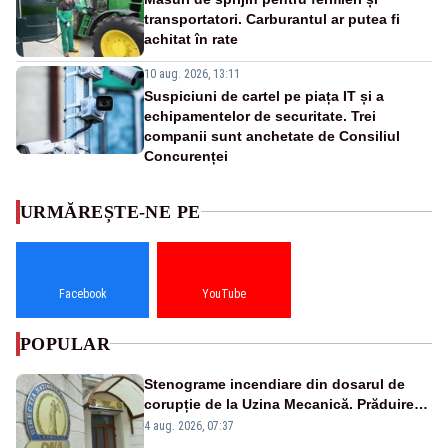
transportatori. Carburantul ar putea fi
achitat în rate
10 aug. 2026, 13:11
Suspiciuni de cartel pe piața IT și a
echipamentelor de securitate. Trei
companii sunt anchetate de Consiliul
Concurenței
URMĂREȘTE-NE PE
Facebook
YouTube
POPULAR
Stenograme incendiare din dosarul de
corupție de la Uzina Mecanică. Prăduirea
banilor din programul SAFE, interceptată
4 aug. 2026, 07:37
de DNA