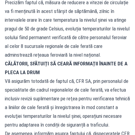
Precizăm faptul că, măsura de reducere a vitezei de circulație
va fi menținută în acest sfârșit de săptămână, zilnic în
intervalele orare în care temperatura la nivelul șinei va atinge
pragul de 50 de grade Celsius, evoluția temperaturilor la nivelul
solului fiind permanent verificată de către personalul feroviar
al celor 8 sucursale regionale de cale ferată care
adminstrează rețeaua feroviară la nivel național.
CĂLĂTORII, SFĂTUIȚI SĂ CEARĂ INFORMAȚII ÎNAINTE DE A
PLECA LA DRUM
Vă asigurăm totodată de faptul că, CFR SA, prin personalul de
specialitate din cadrul regionalelor de cale ferată, va efectua
inclusiv revizii suplimentare pe reţea pentru verificarea tehnică
a liniilor de cale ferată și înregistrarea în mod constant a
evoluţiei temperaturilor la nivelul şinei, operațiuni necesare
pentru adaptarea în condiții de siguranță a traficului.
De asemenea, informăm asupra faptului că, dispeceratele CFR