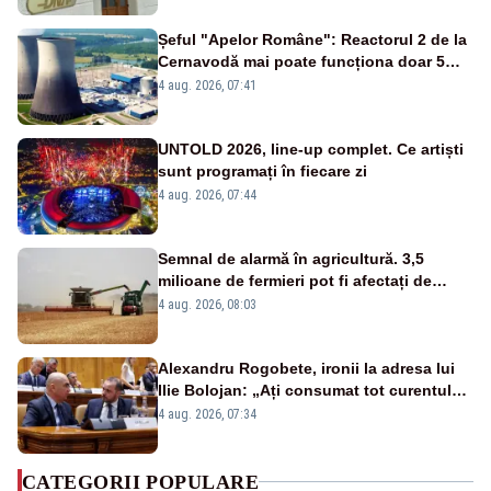
Șeful "Apelor Române": Reactorul 2 de la
Cernavodă mai poate funcționa doar 5
zile
4 aug. 2026, 07:41
UNTOLD 2026, line-up complet. Ce artiști
sunt programați în fiecare zi
4 aug. 2026, 07:44
Semnal de alarmă în agricultură. 3,5
milioane de fermieri pot fi afectați de
strategia pentru conservarea
4 aug. 2026, 08:03
biodiversității
Alexandru Rogobete, ironii la adresa lui
Ilie Bolojan: „Ați consumat tot curentul
urmărind șobolani imaginari”
4 aug. 2026, 07:34
CATEGORII POPULARE