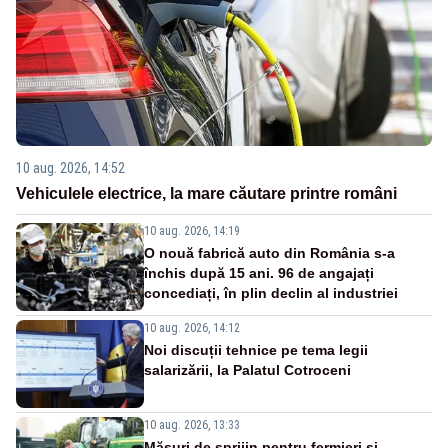
10 aug. 2026, 14:52
Vehiculele electrice, la mare căutare printre români
10 aug. 2026, 14:19
O nouă fabrică auto din România s-a
închis după 15 ani. 96 de angajați
concediați, în plin declin al industriei
10 aug. 2026, 14:12
Noi discuții tehnice pe tema legii
salarizării, la Palatul Cotroceni
10 aug. 2026, 13:33
Măsuri de sprijin pentru fermieri și