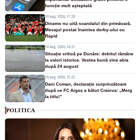
funcție mult așteptată
10 aug. 2026, 17:20
Dinamo nu uită scandalul din primăvară.
Mesajul postat înaintea derby-ului cu
Rapid
10 aug. 2026, 16:31
Situație critică pe Dunăre: debitul rămâne
la valori istorice. Vestea bună vine abia
după 24 august
10 aug. 2026, 15:22
Dani Coman, declarație surprinzătoare
după ce FC Argeș a bătut Craiova: „Merg
la titlu!”
POLITICA