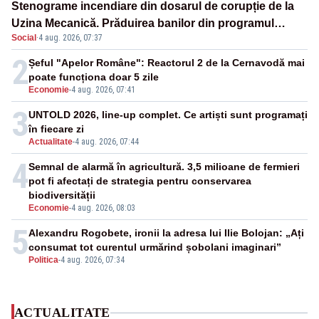
Stenograme incendiare din dosarul de corupție de la
Uzina Mecanică. Prăduirea banilor din programul
Social
·
4 aug. 2026, 07:37
SAFE, interceptată de DNA
2
Șeful "Apelor Române": Reactorul 2 de la Cernavodă mai
poate funcționa doar 5 zile
Economie
-
4 aug. 2026, 07:41
3
UNTOLD 2026, line-up complet. Ce artiști sunt programați
în fiecare zi
Actualitate
-
4 aug. 2026, 07:44
4
Semnal de alarmă în agricultură. 3,5 milioane de fermieri
pot fi afectați de strategia pentru conservarea
biodiversității
Economie
-
4 aug. 2026, 08:03
5
Alexandru Rogobete, ironii la adresa lui Ilie Bolojan: „Ați
consumat tot curentul urmărind șobolani imaginari”
Politica
-
4 aug. 2026, 07:34
ACTUALITATE