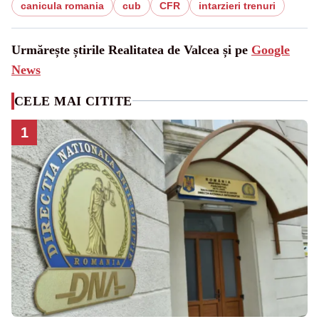
canicula romania
cub
CFR
intarzieri trenuri
Urmărește știrile Realitatea de Valcea și pe
Google
News
CELE MAI CITITE
1