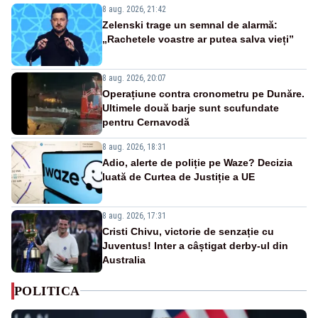
8 aug. 2026, 21:42
Zelenski trage un semnal de alarmă:
„Rachetele voastre ar putea salva vieți”
8 aug. 2026, 20:07
Operațiune contra cronometru pe Dunăre.
Ultimele două barje sunt scufundate
pentru Cernavodă
8 aug. 2026, 18:31
Adio, alerte de poliție pe Waze? Decizia
luată de Curtea de Justiție a UE
8 aug. 2026, 17:31
Cristi Chivu, victorie de senzație cu
Juventus! Inter a câștigat derby-ul din
Australia
POLITICA