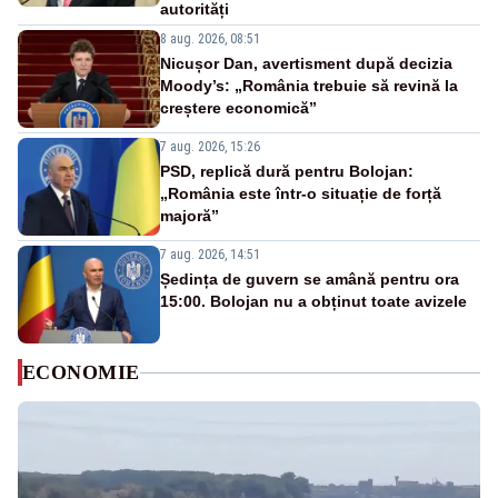
autorități
8 aug. 2026, 08:51
Nicușor Dan, avertisment după decizia
Moody’s: „România trebuie să revină la
creștere economică”
7 aug. 2026, 15:26
PSD, replică dură pentru Bolojan:
„România este într-o situație de forță
majoră”
7 aug. 2026, 14:51
Ședința de guvern se amână pentru ora
15:00. Bolojan nu a obținut toate avizele
ECONOMIE