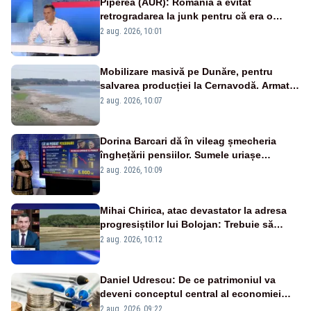
Piperea (AUR): România a evitat
retrogradarea la junk pentru că era o
catastrofă pentru bănci și fondurile de
2 aug. 2026, 10:01
pensii
Mobilizare masivă pe Dunăre, pentru
salvarea producției la Cernavodă. Armata
va detona o stâncă și va devia apa
2 aug. 2026, 10:07
fluviului - IMAGINI AERIENE
Dorina Barcari dă în vileag șmecheria
înghețării pensiilor. Sumele uriașe
pierdute de fiecare român
2 aug. 2026, 10:09
Mihai Chirica, atac devastator la adresa
progresiștilor lui Bolojan: Trebuie să
protejăm și natura, dar nu șținem omaneii
2 aug. 2026, 10:12
în stare permanentă de alertă
Daniel Udrescu: De ce patrimoniul va
deveni conceptul central al economiei
viitoare?
2 aug. 2026, 09:22