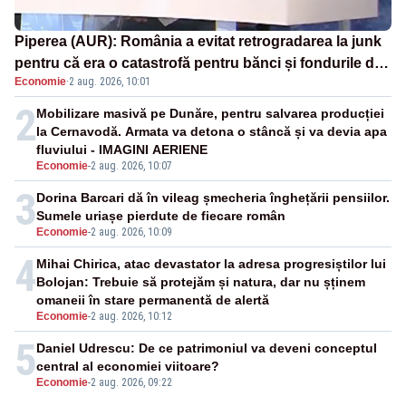
Piperea (AUR): România a evitat retrogradarea la junk
pentru că era o catastrofă pentru bănci și fondurile de
Economie
·
2 aug. 2026, 10:01
pensii
2
Mobilizare masivă pe Dunăre, pentru salvarea producției
la Cernavodă. Armata va detona o stâncă și va devia apa
fluviului - IMAGINI AERIENE
Economie
-
2 aug. 2026, 10:07
3
Dorina Barcari dă în vileag șmecheria înghețării pensiilor.
Sumele uriașe pierdute de fiecare român
Economie
-
2 aug. 2026, 10:09
4
Mihai Chirica, atac devastator la adresa progresiștilor lui
Bolojan: Trebuie să protejăm și natura, dar nu șținem
omaneii în stare permanentă de alertă
Economie
-
2 aug. 2026, 10:12
5
Daniel Udrescu: De ce patrimoniul va deveni conceptul
central al economiei viitoare?
Economie
-
2 aug. 2026, 09:22