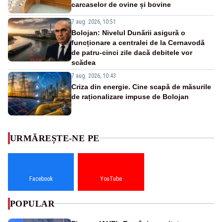
carcaselor de ovine și bovine
7 aug. 2026, 10:51
Bolojan: Nivelul Dunării asigură o
funcționare a centralei de la Cernavodă
de patru-cinci zile dacă debitele vor
scădea
7 aug. 2026, 10:43
Criza din energie. Cine scapă de măsurile
de raționalizare impuse de Bolojan
URMĂREȘTE-NE PE
Facebook
YouTube
POPULAR