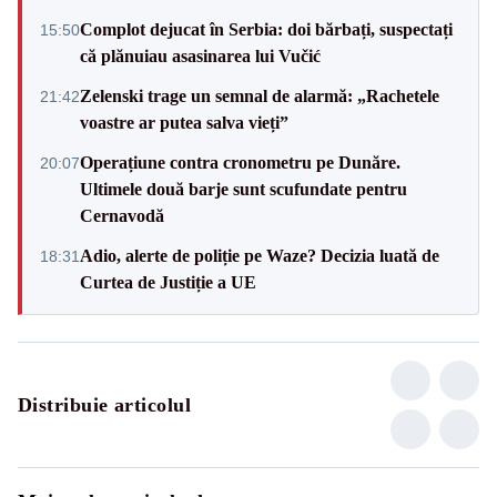
Complot dejucat în Serbia: doi bărbați, suspectați
15:50
că plănuiau asasinarea lui Vučić
Zelenski trage un semnal de alarmă: „Rachetele
21:42
voastre ar putea salva vieți”
Operațiune contra cronometru pe Dunăre.
20:07
Ultimele două barje sunt scufundate pentru
Cernavodă
Adio, alerte de poliție pe Waze? Decizia luată de
18:31
Curtea de Justiție a UE
Distribuie articolul