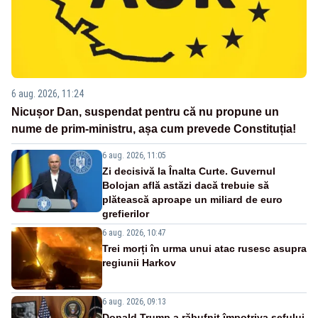
6 aug. 2026, 11:24
Nicușor Dan, suspendat pentru că nu propune un
nume de prim-ministru, așa cum prevede Constituția!
6 aug. 2026, 11:05
Zi decisivă la Înalta Curte. Guvernul
Bolojan află astăzi dacă trebuie să
plătească aproape un miliard de euro
grefierilor
6 aug. 2026, 10:47
Trei morți în urma unui atac rusesc asupra
regiunii Harkov
6 aug. 2026, 09:13
Donald Trump a răbufnit împotriva șefului