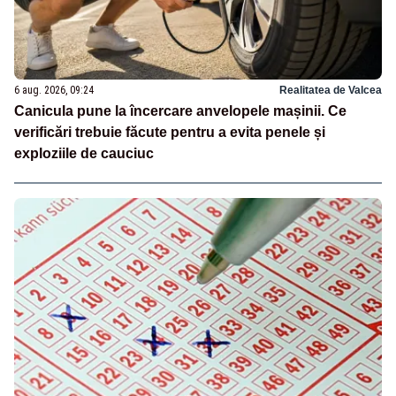
6 aug. 2026, 09:24
Realitatea de Valcea
Canicula pune la încercare anvelopele mașinii. Ce
verificări trebuie făcute pentru a evita penele și
exploziile de cauciuc