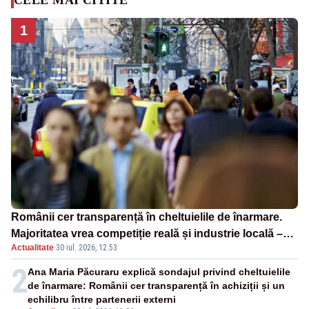
1
Românii cer transparență în cheltuielile de înarmare.
Majoritatea vrea competiție reală și industrie locală –
Actualitate
·
30 iul. 2026, 12:53
SONDAJ
2
Ana Maria Păcuraru explică sondajul privind cheltuielile
de înarmare: Românii cer transparență în achiziții și un
echilibru între partenerii externi