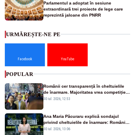
Parlamentul a adoptat în sesiune
extraordinară trei proiecte de lege care
reprezintă jaloane din PNRR
URMĂREȘTE-NE PE
Facebook
YouTube
POPULAR
Românii cer transparență în cheltuielile
de înarmare. Majoritatea vrea competiție
reală și industrie locală – SONDAJ
30 iul. 2026, 12:53
Ana Maria Păcuraru explică sondajul
privind cheltuielile de înarmare: Românii
cer transparență în achiziții și un echilibru
30 iul. 2026, 13:06
între partenerii externi