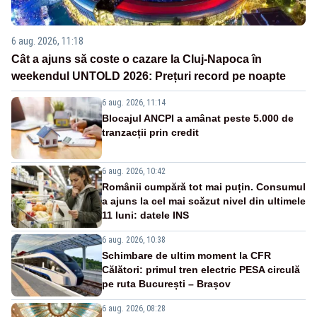
6 aug. 2026, 11:18
Cât a ajuns să coste o cazare la Cluj-Napoca în
weekendul UNTOLD 2026: Prețuri record pe noapte
6 aug. 2026, 11:14
Blocajul ANCPI a amânat peste 5.000 de
tranzacții prin credit
6 aug. 2026, 10:42
Românii cumpără tot mai puțin. Consumul
a ajuns la cel mai scăzut nivel din ultimele
11 luni: datele INS
6 aug. 2026, 10:38
Schimbare de ultim moment la CFR
Călători: primul tren electric PESA circulă
pe ruta București – Brașov
6 aug. 2026, 08:28