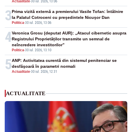
Actualitate
-
30 iul. 2026, 13:06
3
Prima vizită externă a premierului Vasile Tofan: întâlnire
la Palatul Cotroceni cu președintele Nicușor Dan
Politica
-
30 iul. 2026, 13:06
4
Veronica Grosu (deputat AUR): „Atacul cibernetic asupra
Registrului Proprietăților transmite un semnal de
neîncredere investitorilor”
Politica
-
30 iul. 2026, 13:10
5
ANP: Activitatea curentă din sistemul penitenciar se
desfăşoară în parametri normali
Actualitate
-
30 iul. 2026, 12:31
ACTUALITATE