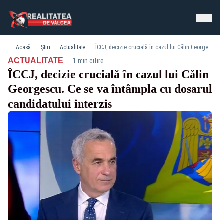
Acasă
Știri
Actualitate
ÎCCJ, decizie crucială în cazul lui Călin Georgescu. Ce se va întâmpla cu dosarul candidatului interzis
·
ACTUALITATE
1 min citire
ÎCCJ, decizie crucială în cazul lui Călin
Georgescu. Ce se va întâmpla cu dosarul
candidatului interzis