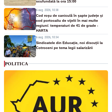
scufundată la ora 15:00
6 aug. 2026, 10:38
Cod roșu de caniculă în șapte județe și
cod portocaliu de vijelii în mai multe
regiuni: temperaturi de 41 de grade -
HARTA
6 aug. 2026, 10:34
Sindicatele din Educație, noi discuții la
Cotroceni pe tema legii salarizării
POLITICA