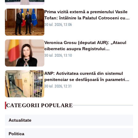
Prima vizită externă a premierului Vasile
Tofan: întâlnire la Palatul Cotroceni cu
președintele Nicușor Dan
30 iul. 2026, 13:06
Veronica Grosu (deputat AUR): „Atacul
cibernetic asupra Registrului
Proprietăților transmite un semnal de
30 iul. 2026, 13:10
neîncredere investitorilor”
ANP: Activitatea curentă din sistemul
penitenciar se desfăşoară în parametri
normali
30 iul. 2026, 12:31
CATEGORII POPULARE
Actualitate
Politica