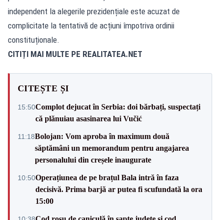
independent la alegerile prezidențiale este acuzat de
complicitate la tentativă de acțiuni împotriva ordinii
constituționale.
CITIȚI MAI MULTE PE
REALITATEA.NET
CITEȘTE ȘI
Complot dejucat în Serbia: doi bărbați, suspectați
15:50
că plănuiau asasinarea lui Vučić
Bolojan: Vom aproba în maximum două
11:18
săptămâni un memorandum pentru angajarea
personalului din creșele inaugurate
Operațiunea de pe brațul Bala intră în faza
10:50
decisivă. Prima barjă ar putea fi scufundată la ora
15:00
Cod roșu de caniculă în șapte județe și cod
10:38