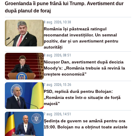
Groenlanda îi pune frână lui Trump. Avertisment dur
după planul de foraj
8 aug. 2026, 10:38
România își păstrează ratingul
recomandat investițiilor. Un semnal
pozitiv, dar și un avertisment pentru
autorități
8 aug. 2026, 08:51
Nicușor Dan, avertisment după decizia
Moody’s: „România trebuie să revină la
creștere economică”
7 aug. 2026, 15:26
PSD, replică dură pentru Bolojan:
„România este într-o situație de forță
majoră”
7 aug. 2026, 14:51
Ședința de guvern se amână pentru ora
15:00. Bolojan nu a obținut toate avizele