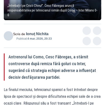
„Întrebați-l pe Cristi Chivu!”. Cesc Fàbregas aruncă
responsabilitatea pe tehnicianul român după Como – Inter Milano 0-
0
Ionuț Nichita
Scris de
Publicat:
4 mar. 2026, 20:33
Antrenorul lui Como, Cesc Fàbregas, a stârnit
controverse după remiza fără goluri cu Inter,
sugerând că strategia echipei adverse a influențat
decisiv desfășurarea partidei.
La finalul meciului, tehnicianul spaniol a fost întrebat despre
lipsa de spectacol și despre dificultatea echipei sale de a crea
ocazii clare. Răspunsul său a fost tranșant: „Întrebați-l pe