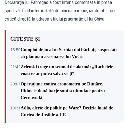
Declarația lui Fàbregas a fost intens comentată în presa
sportivă, fiind interpretată de unii ca o ironie, iar de alții ca o
critică directă la adresa stilului pragmatic al lui Chivu.
CITEȘTE ȘI
Complot dejucat în Serbia: doi bărbați, suspectați
15:50
că plănuiau asasinarea lui Vučić
Zelenski trage un semnal de alarmă: „Rachetele
21:42
voastre ar putea salva vieți”
Operațiune contra cronometru pe Dunăre.
20:07
Ultimele două barje sunt scufundate pentru
Cernavodă
Adio, alerte de poliție pe Waze? Decizia luată de
18:31
Curtea de Justiție a UE