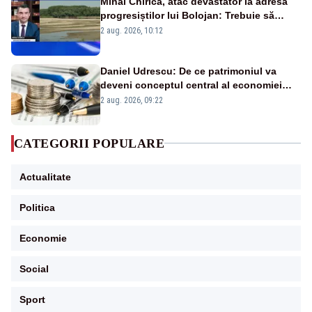
Mihai Chirica, atac devastator la adresa
progresiștilor lui Bolojan: Trebuie să
protejăm și natura, dar nu șținem omaneii
2 aug. 2026, 10:12
în stare permanentă de alertă
Daniel Udrescu: De ce patrimoniul va
deveni conceptul central al economiei
viitoare?
2 aug. 2026, 09:22
CATEGORII POPULARE
Actualitate
Politica
Economie
Social
Sport