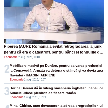
Piperea (AUR): România a evitat retrogradarea la junk
pentru că era o catastrofă pentru bănci și fondurile de
Economie
·
2 aug. 2026, 10:01
pensii
2
Mobilizare masivă pe Dunăre, pentru salvarea producției
la Cernavodă. Armata va detona o stâncă și va devia apa
fluviului - IMAGINI AERIENE
Economie
-
2 aug. 2026, 10:07
3
Dorina Barcari dă în vileag șmecheria înghețării pensiilor.
Sumele uriașe pierdute de fiecare român
Economie
-
2 aug. 2026, 10:09
Mihai Chirica, atac devastator la adresa progresiștilor lui