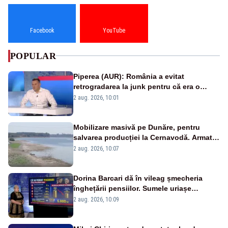
Facebook
YouTube
POPULAR
Piperea (AUR): România a evitat
retrogradarea la junk pentru că era o
catastrofă pentru bănci și fondurile de
2 aug. 2026, 10:01
pensii
Mobilizare masivă pe Dunăre, pentru
salvarea producției la Cernavodă. Armata
va detona o stâncă și va devia apa
2 aug. 2026, 10:07
fluviului - IMAGINI AERIENE
Dorina Barcari dă în vileag șmecheria
înghețării pensiilor. Sumele uriașe
pierdute de fiecare român
2 aug. 2026, 10:09