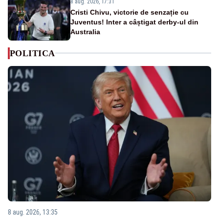
8 aug. 2026, 17:31
Cristi Chivu, victorie de senzație cu
Juventus! Inter a câștigat derby-ul din
Australia
POLITICA
8 aug. 2026, 13:35