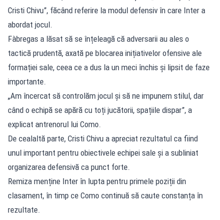
Cristi Chivu”, făcând referire la modul defensiv în care Inter a
abordat jocul.
Fàbregas a lăsat să se înțeleagă că adversarii au ales o
tactică prudentă, axată pe blocarea inițiativelor ofensive ale
formației sale, ceea ce a dus la un meci închis și lipsit de faze
importante.
„Am încercat să controlăm jocul și să ne impunem stilul, dar
când o echipă se apără cu toți jucătorii, spațiile dispar”, a
explicat antrenorul lui Como.
De cealaltă parte, Cristi Chivu a apreciat rezultatul ca fiind
unul important pentru obiectivele echipei sale și a subliniat
organizarea defensivă ca punct forte.
Remiza menține Inter în lupta pentru primele poziții din
clasament, în timp ce Como continuă să caute constanța în
rezultate.