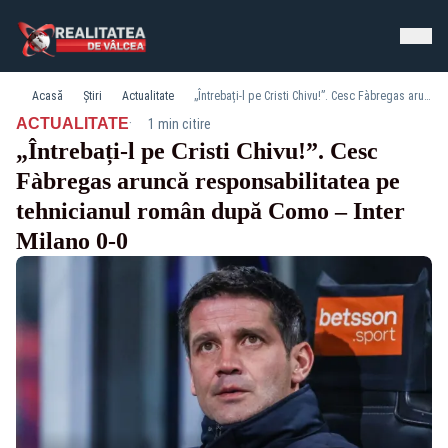
Acasă
Știri
Actualitate
„Întrebați-l pe Cristi Chivu!”. Cesc Fàbregas aruncă responsabilitatea pe tehnicianul român după Como – Inter Milano 0-0
·
ACTUALITATE
1 min citire
„Întrebați-l pe Cristi Chivu!”. Cesc
Fàbregas aruncă responsabilitatea pe
tehnicianul român după Como – Inter
Milano 0-0