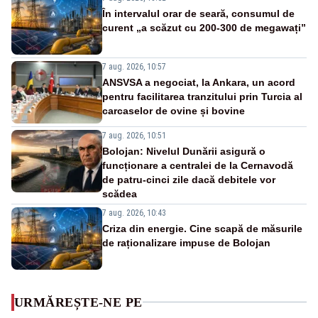
În intervalul orar de seară, consumul de
curent „a scăzut cu 200-300 de megawați”
7 aug. 2026, 10:57
ANSVSA a negociat, la Ankara, un acord
pentru facilitarea tranzitului prin Turcia al
carcaselor de ovine și bovine
7 aug. 2026, 10:51
Bolojan: Nivelul Dunării asigură o
funcționare a centralei de la Cernavodă
de patru-cinci zile dacă debitele vor
scădea
7 aug. 2026, 10:43
Criza din energie. Cine scapă de măsurile
de raționalizare impuse de Bolojan
URMĂREȘTE-NE PE