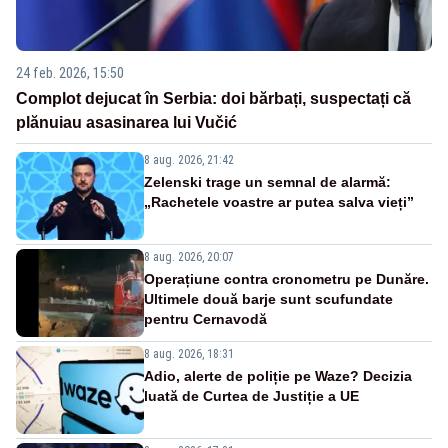
24 feb. 2026, 15:50
Complot dejucat în Serbia: doi bărbați, suspectați că
plănuiau asasinarea lui Vučić
8 aug. 2026, 21:42
Zelenski trage un semnal de alarmă:
„Rachetele voastre ar putea salva vieți”
8 aug. 2026, 20:07
Operațiune contra cronometru pe Dunăre.
Ultimele două barje sunt scufundate
pentru Cernavodă
8 aug. 2026, 18:31
Adio, alerte de poliție pe Waze? Decizia
luată de Curtea de Justiție a UE