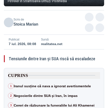
Petrolier în Strâmtoarea Ormuz/ Profimedia
Scris de
Stoica Marian
Publicat
Sursă
7 iul. 2026, 08:08
realitatea.net
Tensiunile dintre Iran și SUA riscă să escaladeze
CUPRINS
Iranul susține că nava a ignorat avertismentele
1
Negocierile dintre SUA și Iran, în impas
2
Cereri de răzbunare la funeraliile lui Ali Khamenei
3