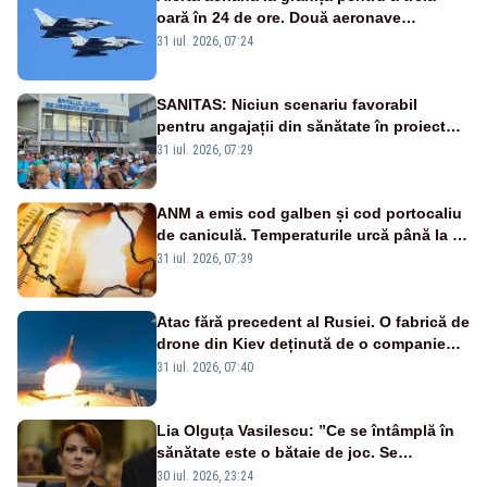
oară în 24 de ore. Două aeronave
Eurofighter britanice au fost ridicate de la
31 iul. 2026, 07:24
sol
SANITAS: Niciun scenariu favorabil
pentru angajații din sănătate în proiectul
Legii salarizării
31 iul. 2026, 07:29
ANM a emis cod galben și cod portocaliu
de caniculă. Temperaturile urcă până la 38
de grade, iar nopțile devin tropicale
31 iul. 2026, 07:39
Atac fără precedent al Rusiei. O fabrică de
drone din Kiev deținută de o companie
americană, distrusă de o rachetă
31 iul. 2026, 07:40
rusească
Lia Olguța Vasilescu: ”Ce se întâmplă în
sănătate este o bătaie de joc. Se
guvernează extraordinar de prost”
30 iul. 2026, 23:24