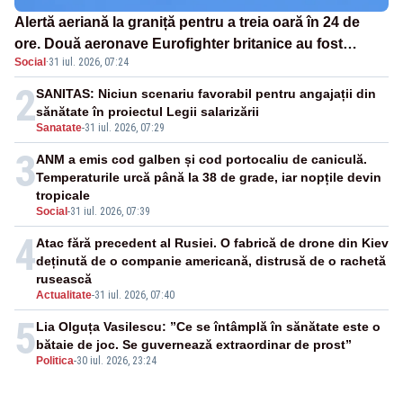
Alertă aeriană la graniță pentru a treia oară în 24 de
ore. Două aeronave Eurofighter britanice au fost
Social
·
31 iul. 2026, 07:24
ridicate de la sol
2
SANITAS: Niciun scenariu favorabil pentru angajații din
sănătate în proiectul Legii salarizării
Sanatate
-
31 iul. 2026, 07:29
3
ANM a emis cod galben și cod portocaliu de caniculă.
Temperaturile urcă până la 38 de grade, iar nopțile devin
tropicale
Social
-
31 iul. 2026, 07:39
4
Atac fără precedent al Rusiei. O fabrică de drone din Kiev
deținută de o companie americană, distrusă de o rachetă
rusească
Actualitate
-
31 iul. 2026, 07:40
5
Lia Olguța Vasilescu: ”Ce se întâmplă în sănătate este o
bătaie de joc. Se guvernează extraordinar de prost”
Politica
-
30 iul. 2026, 23:24