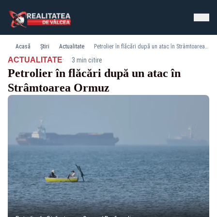
Acasă
Știri
Actualitate
Petrolier în flăcări după un atac în Strâmtoarea Ormuz
·
ACTUALITATE
3 min citire
Petrolier în flăcări după un atac în
Strâmtoarea Ormuz