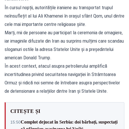
În cursul nopții, autoritățile iraniene au transportat trupul
neînsuflețit al lui Ali Khamenei în orașul sfânt Qom, unul dintre
cele mai importante centre religioase șiite.
Marți, mii de persoane au participat la ceremonia de omagiere,
iar imaginile difuzate din Iran au surprins mulțimi care scandau
sloganuri ostile la adresa Statelor Unite și a președintelui
american Donald Trump.
În acest context, atacul asupra petrolierului amplifică
incertitudinea privind securitatea navigației în Strâmtoarea
Ormuz și ridică noi semne de întrebare asupra perspectivelor
de detensionare a relațiilor dintre Iran și Statele Unite.
CITEȘTE ȘI
Complot dejucat în Serbia: doi bărbați, suspectați
15:50
că plănuiau asasinarea lui Vučić