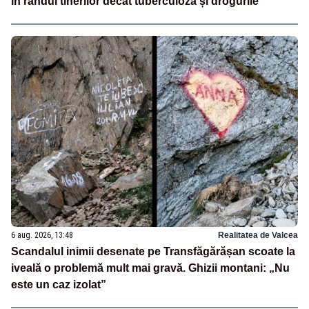
în rândul tinerilor decât tuberculoza și drogurile
6 aug. 2026, 13:48
Realitatea de Valcea
Scandalul inimii desenate pe Transfăgărășan scoate la
iveală o problemă mult mai gravă. Ghizii montani: „Nu
este un caz izolat”