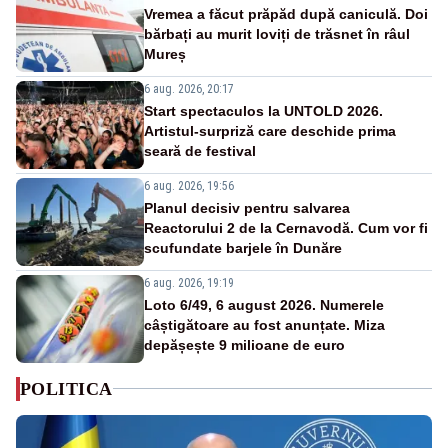
Vremea a făcut prăpăd după caniculă. Doi
bărbați au murit loviți de trăsnet în râul
Mureș
6 aug. 2026, 20:17
Start spectaculos la UNTOLD 2026.
Artistul-surpriză care deschide prima
seară de festival
6 aug. 2026, 19:56
Planul decisiv pentru salvarea
Reactorului 2 de la Cernavodă. Cum vor fi
scufundate barjele în Dunăre
6 aug. 2026, 19:19
Loto 6/49, 6 august 2026. Numerele
câștigătoare au fost anunțate. Miza
depășește 9 milioane de euro
POLITICA