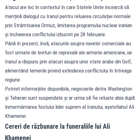
Atacul are loc în contextul în care Statele Unite încearcă să
mențină dialogul cu Iranul pentru reluarea circulației normale
prin Strâmtoarea Ormuz, limitarea programului nuclear iranian
și încheierea conflictului izbucnit pe 28 februarie.
Până în prezent, însă, atacurile asupra navelor comerciale au
fost urmate de lovituri de represalii ale armatei americane, iar
Iranul a răspuns prin atacuri asupra unor state arabe din Golf,
alimentând temerile privind extinderea conflictului în întreaga
regiune.
Potrivit informațiilor disponibile, negocierile dintre Washington
și Teheran sunt suspendate și ar urma să fie reluate abia după
înmormântarea fostului lider suprem al Iranului, ayatollahul Ali
Khamenei.
Cereri de răzbunare la funeraliile lui Ali
Khamenei