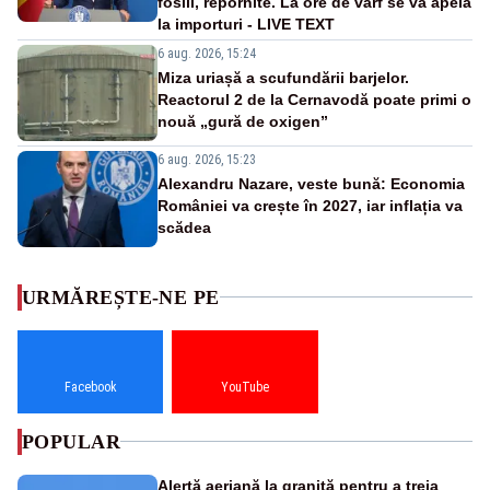
fosili, repornite. La ore de vârf se va apela
la importuri - LIVE TEXT
6 aug. 2026, 15:24
Miza uriașă a scufundării barjelor.
Reactorul 2 de la Cernavodă poate primi o
nouă „gură de oxigen”
6 aug. 2026, 15:23
Alexandru Nazare, veste bună: Economia
României va crește în 2027, iar inflația va
scădea
URMĂREȘTE-NE PE
Facebook
YouTube
POPULAR
Alertă aeriană la graniță pentru a treia