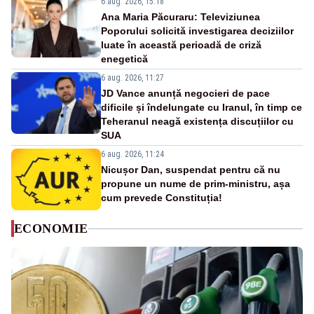
6 aug. 2026, 15:18
Ana Maria Păcuraru: Televiziunea
Poporului solicită investigarea deciziilor
luate în această perioadă de criză
enegetică
6 aug. 2026, 11:27
JD Vance anunță negocieri de pace
dificile și îndelungate cu Iranul, în timp ce
Teheranul neagă existența discuțiilor cu
SUA
6 aug. 2026, 11:24
Nicușor Dan, suspendat pentru că nu
propune un nume de prim-ministru, așa
cum prevede Constituția!
ECONOMIE