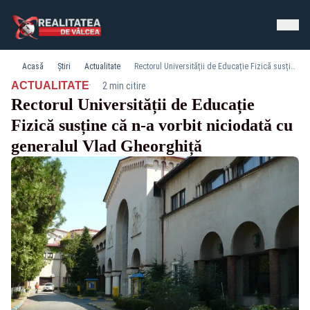
Acasă
Știri
Actualitate
Rectorul Universității de Educație Fizică susține că n-a vorbit niciodată cu generalul Vlad Gheorghiță
·
ACTUALITATE
2 min citire
Rectorul Universității de Educație
Fizică susține că n-a vorbit niciodată cu
generalul Vlad Gheorghiță