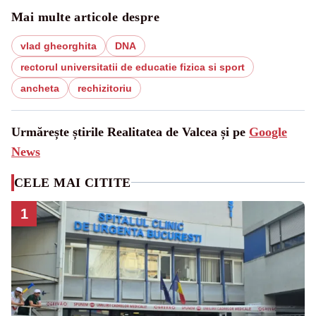
Mai multe articole despre
vlad gheorghita
DNA
rectorul universitatii de educatie fizica si sport
ancheta
rechizitoriu
Urmărește știrile Realitatea de Valcea și pe
Google
News
CELE MAI CITITE
1