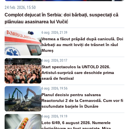
24 feb. 2026, 15:50
Complot dejucat în Serbia: doi bărbați, suspectați că
plănuiau asasinarea lui Vučić
6 aug. 2026, 21:39
Vremea a făcut prăpăd după caniculă. Doi
bărbați au murit loviți de trăsnet în râul
Mureș
6 aug. 2026, 20:17
Start spectaculos la UNTOLD 2026.
Artistul-surpriză care deschide prima
seară de festival
6 aug. 2026, 19:56
Planul decisiv pentru salvarea
Reactorului 2 de la Cernavodă. Cum vor fi
scufundate barjele în Dunăre
6 aug. 2026, 19:19
Loto 6/49, 6 august 2026. Numerele
câștigătoare au fost anunțate. Miza