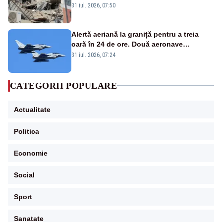
31 iul. 2026, 07:50
Alertă aeriană la graniță pentru a treia
oară în 24 de ore. Două aeronave
Eurofighter britanice au fost ridicate de la
31 iul. 2026, 07:24
sol
CATEGORII POPULARE
Actualitate
Politica
Economie
Social
Sport
Sanatate