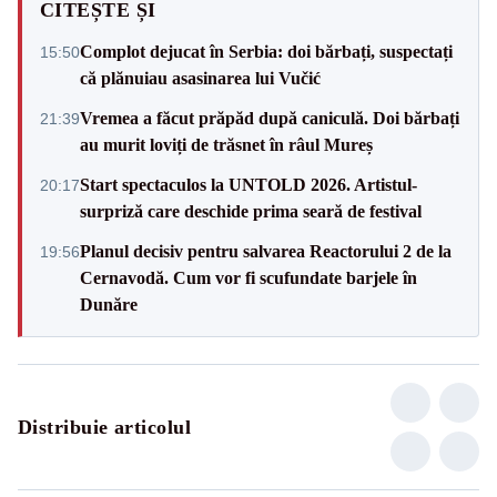
CITEȘTE ȘI
Complot dejucat în Serbia: doi bărbați, suspectați
15:50
că plănuiau asasinarea lui Vučić
Vremea a făcut prăpăd după caniculă. Doi bărbați
21:39
au murit loviți de trăsnet în râul Mureș
Start spectaculos la UNTOLD 2026. Artistul-
20:17
surpriză care deschide prima seară de festival
Planul decisiv pentru salvarea Reactorului 2 de la
19:56
Cernavodă. Cum vor fi scufundate barjele în
Dunăre
Distribuie articolul