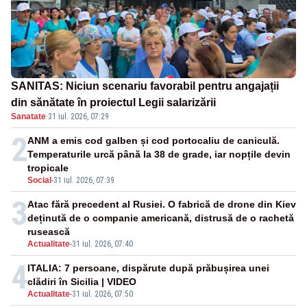
SANITAS: Niciun scenariu favorabil pentru angajații
din sănătate în proiectul Legii salarizării
Sanatate
·
31 iul. 2026, 07:29
2
ANM a emis cod galben și cod portocaliu de caniculă.
Temperaturile urcă până la 38 de grade, iar nopțile devin
tropicale
Social
-
31 iul. 2026, 07:39
3
Atac fără precedent al Rusiei. O fabrică de drone din Kiev
deținută de o companie americană, distrusă de o rachetă
rusească
Actualitate
-
31 iul. 2026, 07:40
4
ITALIA: 7 persoane, dispărute după prăbușirea unei
clădiri în Sicilia | VIDEO
Actualitate
-
31 iul. 2026, 07:50