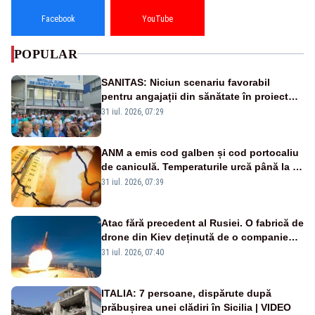
Facebook
YouTube
POPULAR
SANITAS: Niciun scenariu favorabil
pentru angajații din sănătate în proiectul
Legii salarizării
31 iul. 2026, 07:29
ANM a emis cod galben și cod portocaliu
de caniculă. Temperaturile urcă până la 38
de grade, iar nopțile devin tropicale
31 iul. 2026, 07:39
Atac fără precedent al Rusiei. O fabrică de
drone din Kiev deținută de o companie
americană, distrusă de o rachetă
31 iul. 2026, 07:40
rusească
ITALIA: 7 persoane, dispărute după
prăbușirea unei clădiri în Sicilia | VIDEO