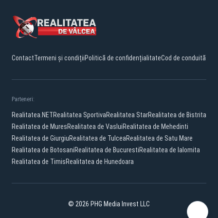
Contact
Termeni și condiții
Politică de confidențialitate
Cod de conduită
Parteneri:
Realitatea.NET
Realitatea Sportiva
Realitatea Star
Realitatea de Bistrita
Realitatea de Mures
Realitatea de Vaslui
Realitatea de Mehedinti
Realitatea de Giurgiu
Realitatea de Tulcea
Realitatea de Satu Mare
Realitatea de Botosani
Realitatea de Bucuresti
Realitatea de Ialomita
Realitatea de Timis
Realitatea de Hunedoara
© 2026 PHG Media Invest LLC
Facebook
YouTube