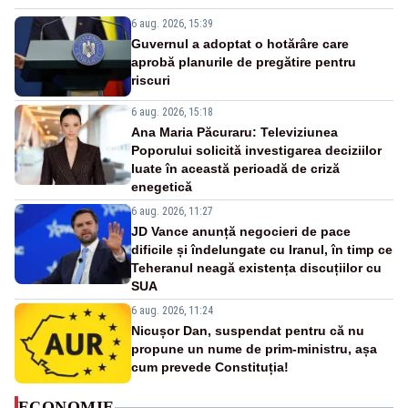
6 aug. 2026, 15:39
Guvernul a adoptat o hotărâre care
aprobă planurile de pregătire pentru
riscuri
6 aug. 2026, 15:18
Ana Maria Păcuraru: Televiziunea
Poporului solicită investigarea deciziilor
luate în această perioadă de criză
enegetică
6 aug. 2026, 11:27
JD Vance anunță negocieri de pace
dificile și îndelungate cu Iranul, în timp ce
Teheranul neagă existența discuțiilor cu
SUA
6 aug. 2026, 11:24
Nicușor Dan, suspendat pentru că nu
propune un nume de prim-ministru, așa
cum prevede Constituția!
ECONOMIE