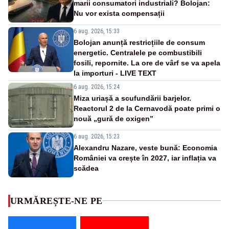
marii consumatori industriali? Bolojan:
Nu vor exista compensații
6 aug. 2026, 15:33
Bolojan anunță restricțiile de consum
energetic. Centralele pe combustibili
fosili, repornite. La ore de vârf se va apela
la importuri - LIVE TEXT
6 aug. 2026, 15:24
Miza uriașă a scufundării barjelor.
Reactorul 2 de la Cernavodă poate primi o
nouă „gură de oxigen”
6 aug. 2026, 15:23
Alexandru Nazare, veste bună: Economia
României va crește în 2027, iar inflația va
scădea
URMĂREȘTE-NE PE