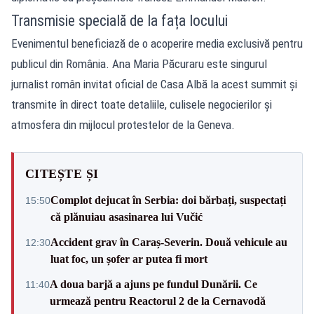
Transmisie specială de la fața locului
Evenimentul beneficiază de o acoperire media exclusivă pentru
publicul din România. Ana Maria Păcuraru este singurul
jurnalist român invitat oficial de Casa Albă la acest summit și
transmite în direct toate detaliile, culisele negocierilor și
atmosfera din mijlocul protestelor de la Geneva.
CITEȘTE ȘI
Complot dejucat în Serbia: doi bărbați, suspectați
15:50
că plănuiau asasinarea lui Vučić
Accident grav în Caraș-Severin. Două vehicule au
12:30
luat foc, un șofer ar putea fi mort
A doua barjă a ajuns pe fundul Dunării. Ce
11:40
urmează pentru Reactorul 2 de la Cernavodă