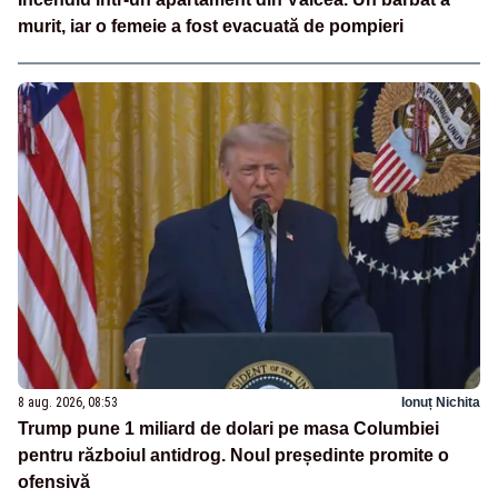
murit, iar o femeie a fost evacuată de pompieri
8 aug. 2026, 08:53
Ionuț Nichita
Trump pune 1 miliard de dolari pe masa Columbiei
pentru războiul antidrog. Noul președinte promite o
ofensivă