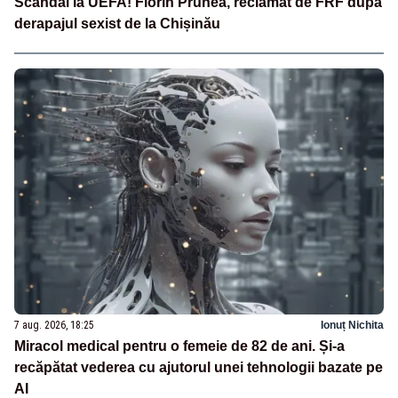
Scandal la UEFA! Florin Prunea, reclamat de FRF după
derapajul sexist de la Chișinău
7 aug. 2026, 18:25
Ionuț Nichita
Miracol medical pentru o femeie de 82 de ani. Și-a
recăpătat vederea cu ajutorul unei tehnologii bazate pe
AI