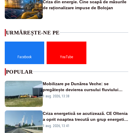
Criza din energie. Cine scapă de măsurile
de raționalizare impuse de Bolojan
URMĂREȘTE-NE PE
Facebook
YouTube
POPULAR
Mobilizare pe Dunărea Veche: se
pregătește devierea cursului fluviului
către Cernavodă – VIDEO
1 aug. 2026, 13:38
Criza energetică se acutizează. CE Oltenia
a oprit noaptea trecută un grup energetic
de la Rovinari
1 aug. 2026, 13:41