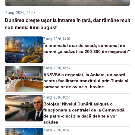
7 aug. 2026, 14:03
Dunărea crește ușor la intrarea în țară, dar rămâne mult
sub media lunii august
7 aug. 2026, 13:02
În intervalul orar de seară, consumul de
curent „a scăzut cu 200-300 de megawați”
7 aug. 2026, 10:57
ANSVSA a negociat, la Ankara, un acord
pentru facilitarea tranzitului prin Turcia al
carcaselor de ovine și bovine
7 aug. 2026, 10:51
Bolojan: Nivelul Dunării asigură o
funcționare a centralei de la Cernavodă
de patru-cinci zile dacă debitele vor
scădea
7 aug. 2026, 10:43