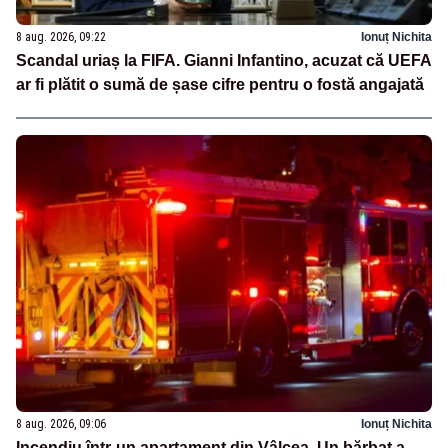
8 aug. 2026, 09:22
Ionuț Nichita
Scandal uriaș la FIFA. Gianni Infantino, acuzat că UEFA
ar fi plătit o sumă de șase cifre pentru o fostă angajată
8 aug. 2026, 09:06
Ionuț Nichita
Incendiu într-un apartament din Vâlcea. Un bărbat a