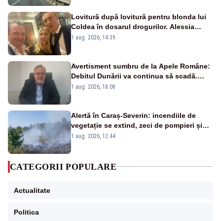
Lovitură după lovitură pentru blonda lui
Coldea în dosarul drogurilor. Alessia
Păcuraru explică decizia magistraților
1 aug. 2026, 14:39
Avertisment sumbru de la Apele Române:
Debitul Dunării va continua să scadă.
Cernavodă s-ar putea închide în 4 zile
1 aug. 2026, 18:08
Alertă în Caraș-Severin: incendiile de
vegetație se extind, zeci de pompieri și
silvicultori se luptă cu flăcările - VIDEO
1 aug. 2026, 12:44
CATEGORII POPULARE
Actualitate
Politica