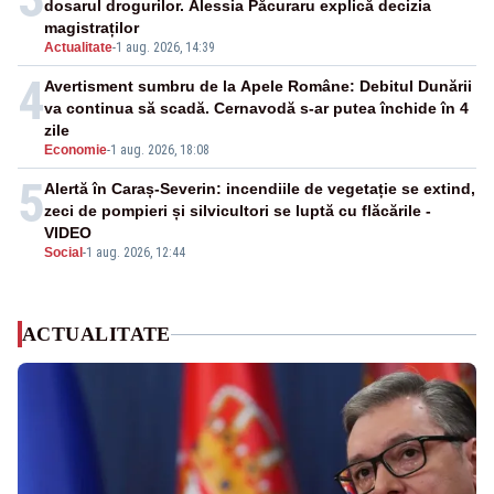
dosarul drogurilor. Alessia Păcuraru explică decizia
magistraților
Actualitate
-
1 aug. 2026, 14:39
4
Avertisment sumbru de la Apele Române: Debitul Dunării
va continua să scadă. Cernavodă s-ar putea închide în 4
zile
Economie
-
1 aug. 2026, 18:08
5
Alertă în Caraș-Severin: incendiile de vegetație se extind,
zeci de pompieri și silvicultori se luptă cu flăcările -
VIDEO
Social
-
1 aug. 2026, 12:44
ACTUALITATE