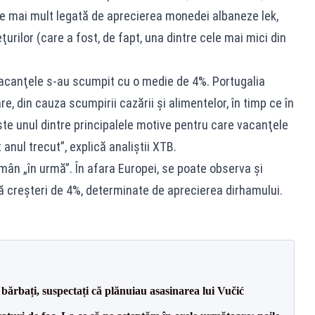
e mai mult legată de aprecierea monedei albaneze lek,
urilor (care a fost, de fapt, una dintre cele mai mici din
vacanţele s-au scumpit cu o medie de 4%. Portugalia
, din cauza scumpirii cazării şi alimentelor, în timp ce în
 este unul dintre principalele motive pentru care vacanţele
nul trecut”, explică analiştii XTB.
ămân „în urmă”. În afara Europei, se poate observa şi
ă creşteri de 4%, determinate de aprecierea dirhamului.
bărbați, suspectați că plănuiau asasinarea lui Vučić