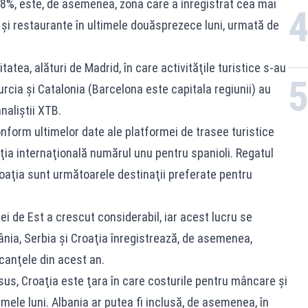
28%, este, de asemenea, zona care a înregistrat cea mai
i şi restaurante în ultimele douăsprezece luni, urmată de
atea, alături de Madrid, în care activităţile turistice s-au
urcia şi Catalonia (Barcelona este capitala regiunii) au
naliştii XTB.
 Conform ultimelor date ale platformei de trasee turistice
aţia internaţională numărul unu pentru spanioli. Regatul
Croaţia sunt următoarele destinaţii preferate pentru
opei de Est a crescut considerabil, iar acest lucru se
mânia, Serbia şi Croaţia înregistrează, de asemenea,
canţele din acest an.
sus, Croaţia este ţara în care costurile pentru mâncare şi
mele luni. Albania ar putea fi inclusă, de asemenea, în