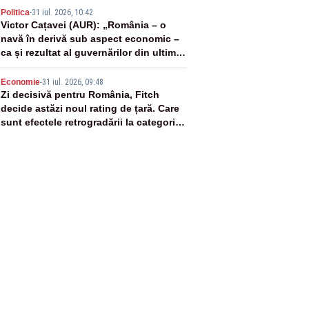
4
Politica
-
31 iul. 2026, 10:42
Victor Cațavei (AUR): „România – o
navă în derivă sub aspect economic –
ca și rezultat al guvernărilor din ultimii
36 de ani”
5
Economie
-
31 iul. 2026, 09:48
Zi decisivă pentru România, Fitch
decide astăzi noul rating de țară. Care
sunt efectele retrogradării la categoria
„junk”