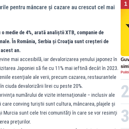
1
urile pentru mâncare şi cazare au crescut cel mai
 o medie de 4%, arată analiştii XTB, companie de
nale. În România, Serbia şi Croaţia sunt creşteri de
 acest an.
evine mai accesibilă, iar devalorizarea yenului japonez în
Guv
simb
zitarea Japoniei să fie cu 11% mai ieftină decât în 2023.
Polit
rom
eniile esenţiale ale verii, precum cazarea, restaurantele
rom
în ciuda devalorizării lirei cu peste 20%.
rivinţa numărului de vizite internaţionale – inclusiv ale
i care conving turiştii sunt cultura, mâncarea, plajele şi
 şi Murcia sunt cele trei comunităţi în care se vor resimţi
erea preţurilor.