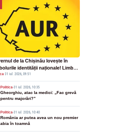
ernul de la Chișinău lovește în
olurile identității naționale! Limba
ica
·
31 iul. 2026, 09:51
ână nu se economisește! Limba
ână se sărbătorește!
2
Politica
-
31 iul. 2026, 10:35
Gheorghiu, atac la medici: „Fac grevă
pentru majorări?”
3
Politica
-
31 iul. 2026, 10:40
România ar putea avea un nou premier
abia în toamnă