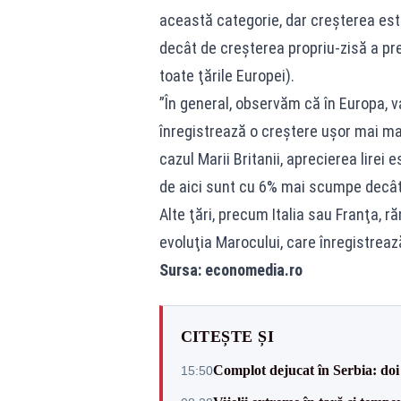
această categorie, dar creşterea est
decât de creşterea propriu-zisă a preţ
toate ţările Europei).
”În general, observăm că în Europa, 
înregistrează o creştere uşor mai mare
cazul Marii Britanii, aprecierea lirei
de aici sunt cu 6% mai scumpe decât a
Alte ţări, precum Italia sau Franţa, r
evoluţia Marocului, care înregistreaz
Sursa: economedia.ro
CITEȘTE ȘI
Complot dejucat în Serbia: doi 
15:50