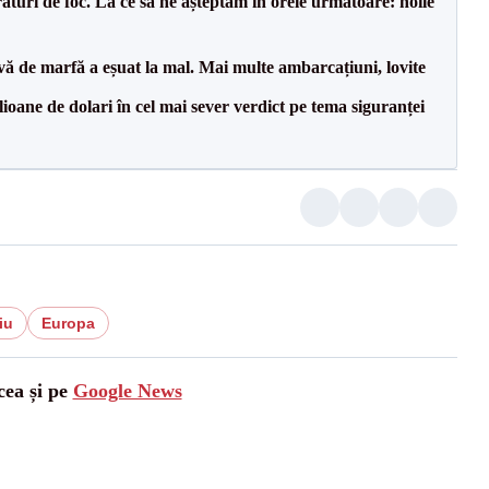
raturi de foc. La ce să ne așteptăm în orele următoare: noile
vă de marfă a eșuat la mal. Mai multe ambarcațiuni, lovite
ioane de dolari în cel mai sever verdict pe tema siguranței
iu
Europa
cea și pe
Google News