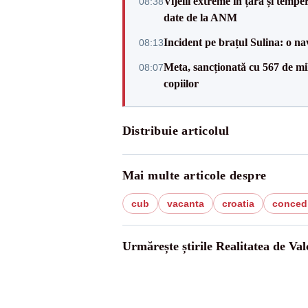
Vijelii extreme în țară și tempe
08:38
date de la ANM
Incident pe brațul Sulina: o na
08:13
Meta, sancționată cu 567 de mil
08:07
copiilor
Distribuie articolul
Mai multe articole despre
cub
vacanta
croatia
conced
Urmărește știrile Realitatea de Val