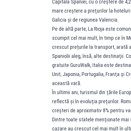
Capitala Spaniei, cu o creştere de 4,
mare creştere a preţurilor la hotelur
Galicia şi de regiunea Valencia.
Pe de altă parte, La Rioja este comunit
scumpit cel mai mult, în timp ce în M
crescut prețurile la transport, arată a
Spaniolii aleg, însă, alte destinaţii.
gratuite GuruWalk, Italia este destin
Unit, Japonia, Portugalia, Franţa şi 
această vară.
În ultimii ani, turismul din ţările Eur
reflectă şi în evoluţia preţurilor. Ro
creşteri de aproximativ 8% pentru va
Dintre toate statele menţionate mai 
cazare au crescut cel mai mult în ulti