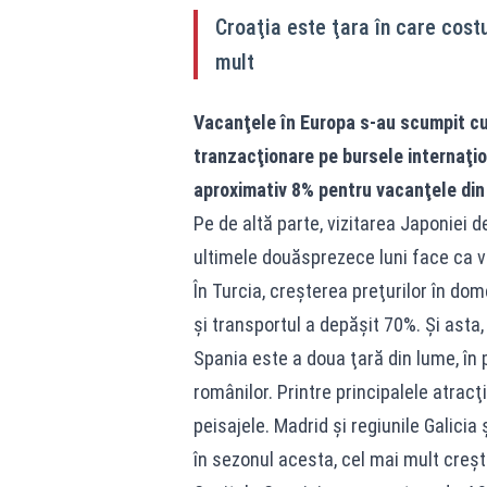
Croaţia este ţara în care cost
mult
Vacanţele în Europa s-au scumpit cu
tranzacţionare pe bursele internaţio
aproximativ 8% pentru vacanţele din
Pe de altă parte, vizitarea Japoniei d
ultimele douăsprezece luni face ca vi
În Turcia, creşterea preţurilor în dom
şi transportul a depăşit 70%. Și asta, 
Spania este a doua ţară din lume, în p
românilor. Printre principalele atracţi
peisajele. Madrid şi regiunile Galicia
în sezonul acesta, cel mai mult creşt