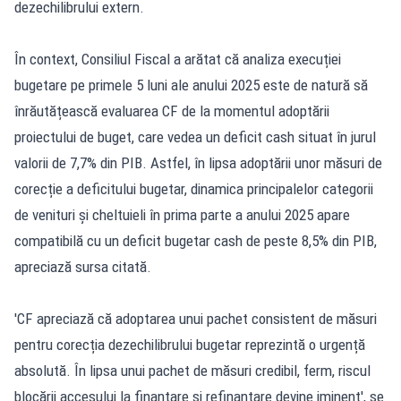
dezechilibrului extern.
În context, Consiliul Fiscal a arătat că analiza execuției
bugetare pe primele 5 luni ale anului 2025 este de natură să
înrăutățească evaluarea CF de la momentul adoptării
proiectului de buget, care vedea un deficit cash situat în jurul
valorii de 7,7% din PIB. Astfel, în lipsa adoptării unor măsuri de
corecție a deficitului bugetar, dinamica principalelor categorii
de venituri și cheltuieli în prima parte a anului 2025 apare
compatibilă cu un deficit bugetar cash de peste 8,5% din PIB,
apreciază sursa citată.
'CF apreciază că adoptarea unui pachet consistent de măsuri
pentru corecția dezechilibrului bugetar reprezintă o urgență
absolută. În lipsa unui pachet de măsuri credibil, ferm, riscul
blocării accesului la finanțare și refinanțare devine iminent', se