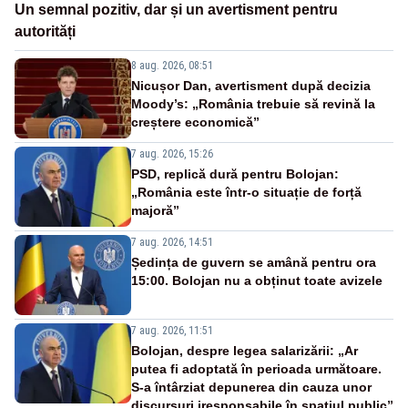
Un semnal pozitiv, dar și un avertisment pentru
autorități
8 aug. 2026, 08:51
Nicușor Dan, avertisment după decizia
Moody’s: „România trebuie să revină la
creștere economică”
7 aug. 2026, 15:26
PSD, replică dură pentru Bolojan:
„România este într-o situație de forță
majoră”
7 aug. 2026, 14:51
Ședința de guvern se amână pentru ora
15:00. Bolojan nu a obținut toate avizele
7 aug. 2026, 11:51
Bolojan, despre legea salarizării: „Ar
putea fi adoptată în perioada următoare.
S-a întârziat depunerea din cauza unor
discursuri iresponsabile în spaţiul public”