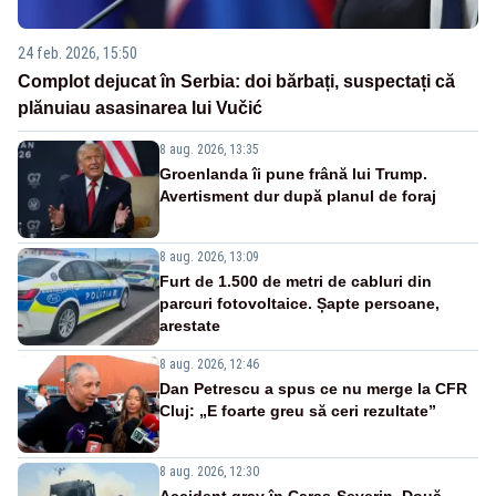
24 feb. 2026, 15:50
Complot dejucat în Serbia: doi bărbați, suspectați că
plănuiau asasinarea lui Vučić
8 aug. 2026, 13:35
Groenlanda îi pune frână lui Trump.
Avertisment dur după planul de foraj
8 aug. 2026, 13:09
Furt de 1.500 de metri de cabluri din
parcuri fotovoltaice. Șapte persoane,
arestate
8 aug. 2026, 12:46
Dan Petrescu a spus ce nu merge la CFR
Cluj: „E foarte greu să ceri rezultate”
8 aug. 2026, 12:30
Accident grav în Caraș-Severin. Două