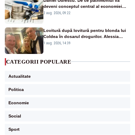
Daniel Udrescu: De ce patrimoniul va
deveni conceptul central al economiei
viitoare?
2 aug. 2026, 09:22
Lovitură după lovitură pentru blonda lui
Coldea în dosarul drogurilor. Alessia
Păcuraru explică decizia magistraților
1 aug. 2026, 14:39
CATEGORII POPULARE
Actualitate
Politica
Economie
Social
Sport