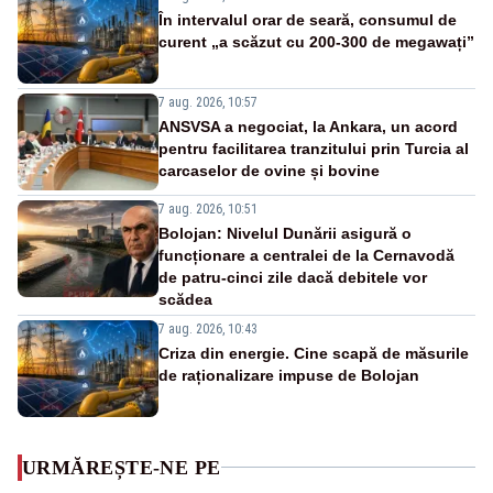
În intervalul orar de seară, consumul de
curent „a scăzut cu 200-300 de megawați”
7 aug. 2026, 10:57
ANSVSA a negociat, la Ankara, un acord
pentru facilitarea tranzitului prin Turcia al
carcaselor de ovine și bovine
7 aug. 2026, 10:51
Bolojan: Nivelul Dunării asigură o
funcționare a centralei de la Cernavodă
de patru-cinci zile dacă debitele vor
scădea
7 aug. 2026, 10:43
Criza din energie. Cine scapă de măsurile
de raționalizare impuse de Bolojan
URMĂREȘTE-NE PE