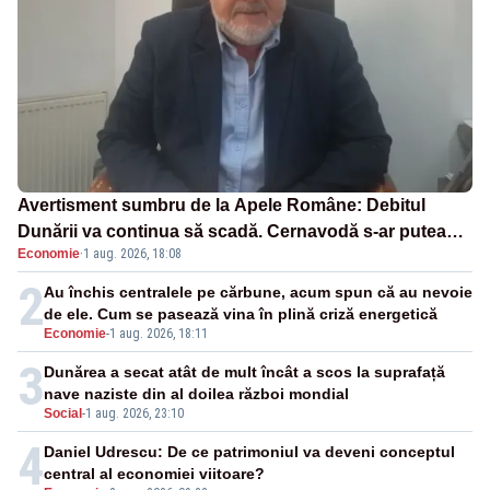
Avertisment sumbru de la Apele Române: Debitul
Dunării va continua să scadă. Cernavodă s-ar putea
Economie
·
1 aug. 2026, 18:08
închide în 4 zile
2
Au închis centralele pe cărbune, acum spun că au nevoie
de ele. Cum se pasează vina în plină criză energetică
Economie
-
1 aug. 2026, 18:11
3
Dunărea a secat atât de mult încât a scos la suprafață
nave naziste din al doilea război mondial
Social
-
1 aug. 2026, 23:10
4
Daniel Udrescu: De ce patrimoniul va deveni conceptul
central al economiei viitoare?