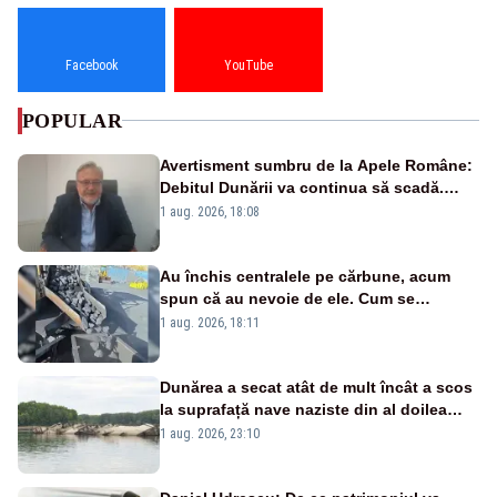
Facebook
YouTube
POPULAR
Avertisment sumbru de la Apele Române:
Debitul Dunării va continua să scadă.
Cernavodă s-ar putea închide în 4 zile
1 aug. 2026, 18:08
Au închis centralele pe cărbune, acum
spun că au nevoie de ele. Cum se
pasează vina în plină criză energetică
1 aug. 2026, 18:11
Dunărea a secat atât de mult încât a scos
la suprafață nave naziste din al doilea
război mondial
1 aug. 2026, 23:10