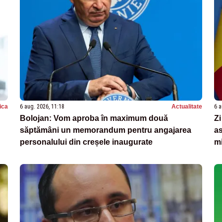
tica
6 aug. 2026, 11:18
Actualitate
6 a
Bolojan: Vom aproba în maximum două
Zi
săptămâni un memorandum pentru angajarea
as
personalului din creșele inaugurate
mi