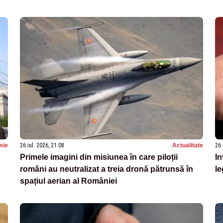
mie
26 iul. 2026, 21:08
Actualitate
26 
Primele imagini din misiunea în care piloții
In
români au neutralizat a treia dronă pătrunsă în
le
spațiul aerian al României