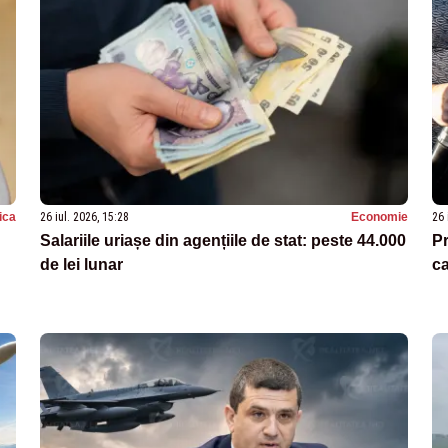
tica
26 iul. 2026, 15:28
Economie
26 
Salariile uriașe din agențiile de stat: peste 44.000
P
de lei lunar
ca