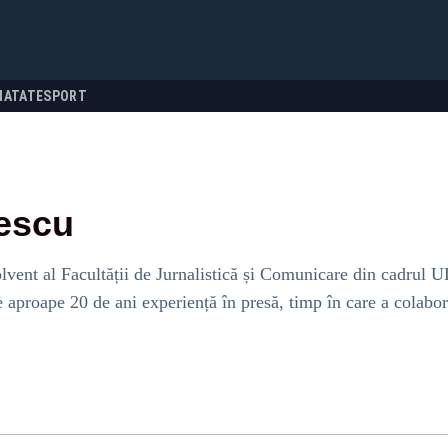
NATATE
SPORT
escu
vent al Facultății de Jurnalistică și Comunicare din cadrul UL
e aproape 20 de ani experiență în presă, timp în care a colabo