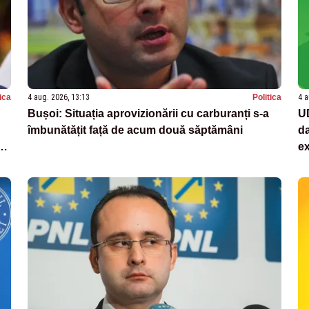
tica
4 aug. 2026, 13:13
Politica
4 a
Bușoi: Situația aprovizionării cu carburanți s-a
UD
îmbunătățit față de acum două săptămâni
da
ex