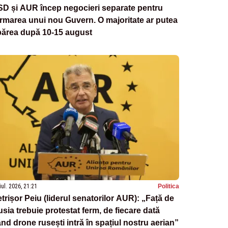
D și AUR încep negocieri separate pentru
rmarea unui nou Guvern. O majoritate ar putea
părea după 10-15 august
iul. 2026, 21:21
Politica
trișor Peiu (liderul senatorilor AUR): „Față de
sia trebuie protestat ferm, de fiecare dată
nd drone rusești intră în spațiul nostru aerian”