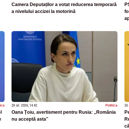
Camera Deputaților a votat reducerea temporară
PS
a nivelului accizei la motorină
fo
a
tica
28 iul. 2026, 14:42
Politica
26 
l
Oana Țoiu, avertisment pentru Rusia: „România
Pe
e
nu acceptă asta”
Ru
câ