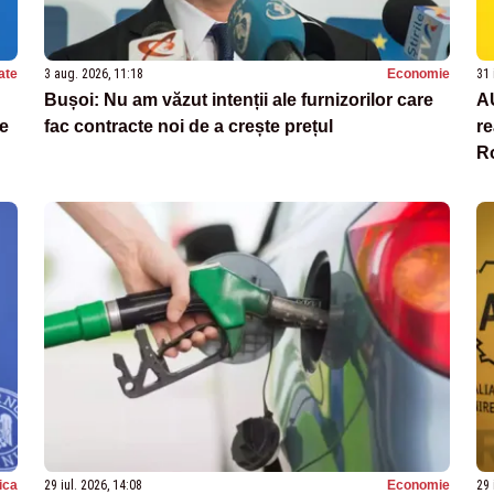
ate
3 aug. 2026, 11:18
Economie
31 
Bușoi: Nu am văzut intenții ale furnizorilor care
AU
de
fac contracte noi de a crește prețul
re
R
tica
29 iul. 2026, 14:08
Economie
29 