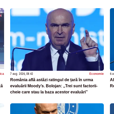
tica
7 aug. 2026, 08:42
Economie
6 a
România află astăzi ratingul de țară în urma
A
ză
evaluării Moody’s. Bolojan: „Trei sunt factorii-
Ro
cheie care stau la baza acestor evaluări”