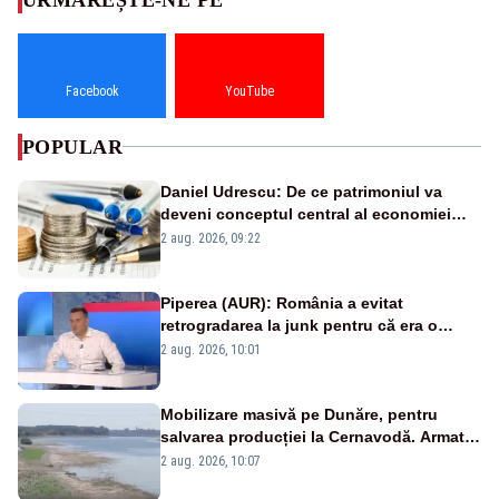
Facebook
YouTube
POPULAR
Daniel Udrescu: De ce patrimoniul va
deveni conceptul central al economiei
viitoare?
2 aug. 2026, 09:22
Piperea (AUR): România a evitat
retrogradarea la junk pentru că era o
catastrofă pentru bănci și fondurile de
2 aug. 2026, 10:01
pensii
Mobilizare masivă pe Dunăre, pentru
salvarea producției la Cernavodă. Armata
va detona o stâncă și va devia apa
2 aug. 2026, 10:07
fluviului - IMAGINI AERIENE