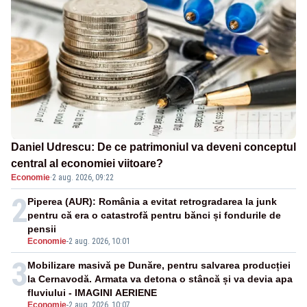
Daniel Udrescu: De ce patrimoniul va deveni conceptul
central al economiei viitoare?
Economie
·
2 aug. 2026, 09:22
2
Piperea (AUR): România a evitat retrogradarea la junk
pentru că era o catastrofă pentru bănci și fondurile de
pensii
Economie
-
2 aug. 2026, 10:01
3
Mobilizare masivă pe Dunăre, pentru salvarea producției
la Cernavodă. Armata va detona o stâncă și va devia apa
fluviului - IMAGINI AERIENE
Economie
-
2 aug. 2026, 10:07