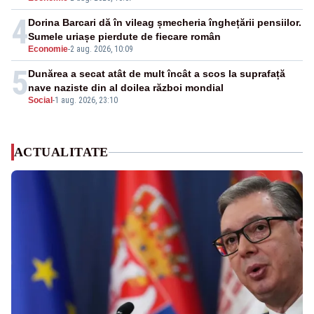
4
Dorina Barcari dă în vileag șmecheria înghețării pensiilor.
Sumele uriașe pierdute de fiecare român
Economie
-
2 aug. 2026, 10:09
5
Dunărea a secat atât de mult încât a scos la suprafață
nave naziste din al doilea război mondial
Social
-
1 aug. 2026, 23:10
ACTUALITATE