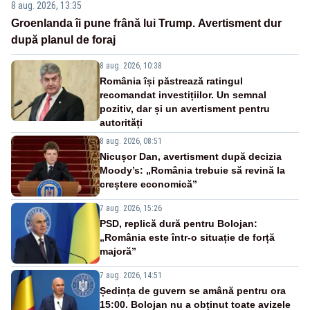
8 aug. 2026, 13:35
Groenlanda îi pune frână lui Trump. Avertisment dur
după planul de foraj
8 aug. 2026, 10:38
România își păstrează ratingul
recomandat investițiilor. Un semnal
pozitiv, dar și un avertisment pentru
autorități
8 aug. 2026, 08:51
Nicușor Dan, avertisment după decizia
Moody’s: „România trebuie să revină la
creștere economică”
7 aug. 2026, 15:26
PSD, replică dură pentru Bolojan:
„România este într-o situație de forță
majoră”
7 aug. 2026, 14:51
Ședința de guvern se amână pentru ora
15:00. Bolojan nu a obținut toate avizele