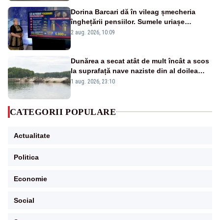
Dorina Barcari dă în vileag șmecheria
înghețării pensiilor. Sumele uriașe
pierdute de fiecare român
2 aug. 2026, 10:09
Dunărea a secat atât de mult încât a scos
la suprafață nave naziste din al doilea
război mondial
1 aug. 2026, 23:10
CATEGORII POPULARE
Actualitate
Politica
Economie
Social