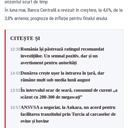
orizontul scurt de timp.
În luna mai, Banca Centrală a revizuit în creştere, la 4,6%, de la
3,8% anterior, prognoza de inflaţie pentru finalul anului.
CITEȘTE ȘI
România își păstrează ratingul recomandat
10:38
investițiilor. Un semnal pozitiv, dar și un
avertisment pentru autorități
Dunărea crește ușor la intrarea în țară, dar
14:03
rămâne mult sub media lunii august
În intervalul orar de seară, consumul de curent „a
13:02
scăzut cu 200-300 de megawați”
ANSVSA a negociat, la Ankara, un acord pentru
10:57
facilitarea tranzitului prin Turcia al carcaselor de
ovine și bovine