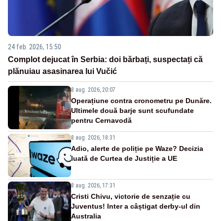
24 feb. 2026, 15:50
Complot dejucat în Serbia: doi bărbați, suspectați că
plănuiau asasinarea lui Vučić
8 aug. 2026, 20:07
Operațiune contra cronometru pe Dunăre.
Ultimele două barje sunt scufundate
pentru Cernavodă
8 aug. 2026, 18:31
Adio, alerte de poliție pe Waze? Decizia
luată de Curtea de Justiție a UE
8 aug. 2026, 17:31
Cristi Chivu, victorie de senzație cu
Juventus! Inter a câștigat derby-ul din
Australia