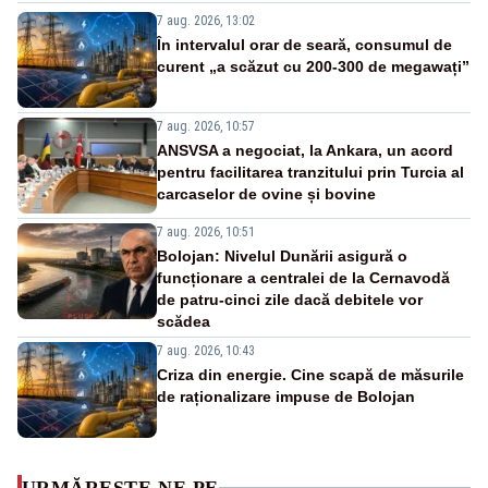
7 aug. 2026, 13:02
În intervalul orar de seară, consumul de
curent „a scăzut cu 200-300 de megawați”
7 aug. 2026, 10:57
ANSVSA a negociat, la Ankara, un acord
pentru facilitarea tranzitului prin Turcia al
carcaselor de ovine și bovine
7 aug. 2026, 10:51
Bolojan: Nivelul Dunării asigură o
funcționare a centralei de la Cernavodă
de patru-cinci zile dacă debitele vor
scădea
7 aug. 2026, 10:43
Criza din energie. Cine scapă de măsurile
de raționalizare impuse de Bolojan
URMĂREȘTE-NE PE