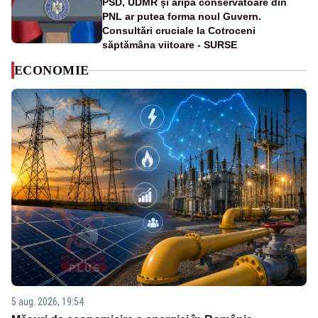
PSD, UDMR și aripa conservatoare din
PNL ar putea forma noul Guvern.
Consultări cruciale la Cotroceni
săptămâna viitoare - SURSE
ECONOMIE
5 aug. 2026, 19:54