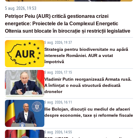
5 aug. 2026, 19:53
Petrișor Peiu (AUR) critică gestionarea crizei
energetice: Proiectele de la Complexul Energetic
Oltenia sunt blocate în birocrație și restricții legislative
5 aug. 2026, 19:37
Strategia pentru biodiversitate nu apără
interesele României. AUR a votat
împotrivă
5 aug. 2026, 17:15
Vladimir Putin reorganizează Armata rusă.
A înființat o nouă structură dedicată
dronelor
5 aug. 2026, 16:11
Ilie Bolojan, discuții cu mediul de afaceri
despre economie, taxe și reformele fiscale
5 aug. 2026, 14:55