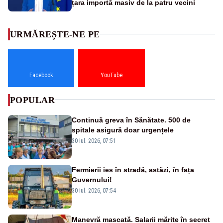
țara importă masiv de la patru vecini
URMĂREȘTE-NE PE
Facebook
YouTube
POPULAR
Continuă greva în Sănătate. 500 de
spitale asigură doar urgențele
30 iul. 2026, 07:51
Fermierii ies în stradă, astăzi, în fața
Guvernului!
30 iul. 2026, 07:54
Manevră mascată. Salarii mărite în secret