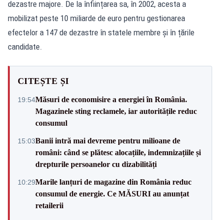
dezastre majore. De la înființarea sa, în 2002, acesta a
mobilizat peste 10 miliarde de euro pentru gestionarea
efectelor a 147 de dezastre în statele membre și în țările
candidate.
CITEȘTE ȘI
Măsuri de economisire a energiei în România.
19:54
Magazinele sting reclamele, iar autoritățile reduc
consumul
Banii intră mai devreme pentru milioane de
15:03
români: când se plătesc alocațiile, indemnizațiile și
drepturile persoanelor cu dizabilități
Marile lanțuri de magazine din România reduc
10:29
consumul de energie. Ce MĂSURI au anunțat
retailerii