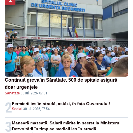
Continuă greva în Sănătate. 500 de spitale asigură
doar urgențele
Sanatate
·
30 iul. 2026, 07:51
2
Fermierii ies în stradă, astăzi, în fața Guvernului!
Social
-
30 iul. 2026, 07:54
3
Manevră mascată. Salarii mărite în secret la Ministerul
Dezvoltării în timp ce medicii ies în stradă