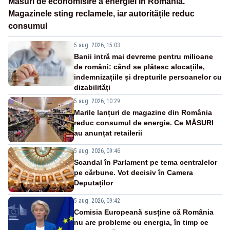
Măsuri de economisire a energiei în România.
Magazinele sting reclamele, iar autoritățile reduc
consumul
5 aug. 2026, 15:03
Banii intră mai devreme pentru milioane
de români: când se plătesc alocațiile,
indemnizațiile și drepturile persoanelor cu
dizabilități
5 aug. 2026, 10:29
Marile lanțuri de magazine din România
reduc consumul de energie. Ce MĂSURI
au anunțat retailerii
5 aug. 2026, 09:46
Scandal în Parlament pe tema centralelor
pe cărbune. Vot decisiv în Camera
Deputaților
5 aug. 2026, 09:42
Comisia Europeană susține că România
nu are probleme cu energia, în timp ce