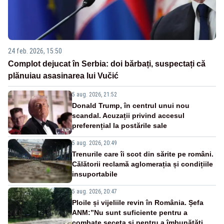
24 feb. 2026, 15:50
Complot dejucat în Serbia: doi bărbați, suspectați că
plănuiau asasinarea lui Vučić
5 aug. 2026, 21:52
Donald Trump, în centrul unui nou
scandal. Acuzații privind accesul
preferențial la postările sale
5 aug. 2026, 20:49
Trenurile care îi scot din sărite pe români.
Călătorii reclamă aglomerația și condițiile
insuportabile
5 aug. 2026, 20:47
Ploile și vijeliile revin în România. Șefa
ANM:”Nu sunt suficiente pentru a
combate seceta și pentru a îmbunătăți