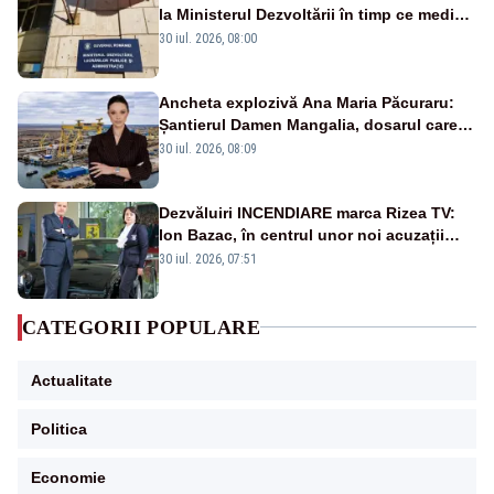
la Ministerul Dezvoltării în timp ce medicii
ies în stradă
30 iul. 2026, 08:00
Ancheta explozivă Ana Maria Păcuraru:
Șantierul Damen Mangalia, dosarul care
scufundă apărarea României
30 iul. 2026, 08:09
Dezvăluiri INCENDIARE marca Rizea TV:
Ion Bazac, în centrul unor noi acuzații
publice
30 iul. 2026, 07:51
CATEGORII POPULARE
Actualitate
Politica
Economie