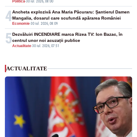
Politica
-
30 iul. 2026, 08:00
4
Ancheta explozivă Ana Maria Păcuraru: Șantierul Damen
Mangalia, dosarul care scufundă apărarea României
Economie
-
30 iul. 2026, 08:09
5
Dezvăluiri INCENDIARE marca Rizea TV: Ion Bazac, în
centrul unor noi acuzații publice
Actualitate
-
30 iul. 2026, 07:51
ACTUALITATE