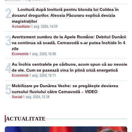
2
Lovitură după lovitură pentru blonda lui Coldea în
dosarul drogurilor. Alessia Păcuraru explică decizia
magistraților
Actualitate
-
1 aug. 2026, 14:39
3
Avertisment sumbru de la Apele Române: Debitul Dunării
va continua să scadă. Cernavodă s-ar putea închide în 4
zile
Economie
-
1 aug. 2026, 18:08
4
Au închis centralele pe cărbune, acum spun că au nevoie
de ele. Cum se pasează vina în plină criză energetică
Economie
-
1 aug. 2026, 18:11
5
Mobilizare pe Dunărea Veche: se pregătește devierea
cursului fluviului către Cernavodă – VIDEO
Social
-
1 aug. 2026, 13:38
ACTUALITATE