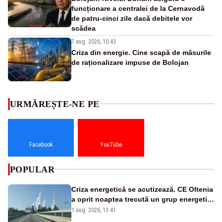
funcționare a centralei de la Cernavodă
de patru-cinci zile dacă debitele vor
scădea
7 aug. 2026, 10:43
Criza din energie. Cine scapă de măsurile
de raționalizare impuse de Bolojan
URMĂREȘTE-NE PE
Facebook
YouTube
POPULAR
Criza energetică se acutizează. CE Oltenia
a oprit noaptea trecută un grup energetic
de la Rovinari
1 aug. 2026, 13:41