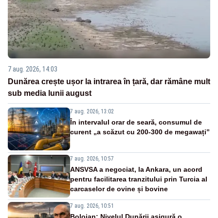
7 aug. 2026, 14:03
Dunărea crește ușor la intrarea în țară, dar rămâne mult
sub media lunii august
7 aug. 2026, 13:02
În intervalul orar de seară, consumul de
curent „a scăzut cu 200-300 de megawați”
7 aug. 2026, 10:57
ANSVSA a negociat, la Ankara, un acord
pentru facilitarea tranzitului prin Turcia al
carcaselor de ovine și bovine
7 aug. 2026, 10:51
Bolojan: Nivelul Dunării asigură o