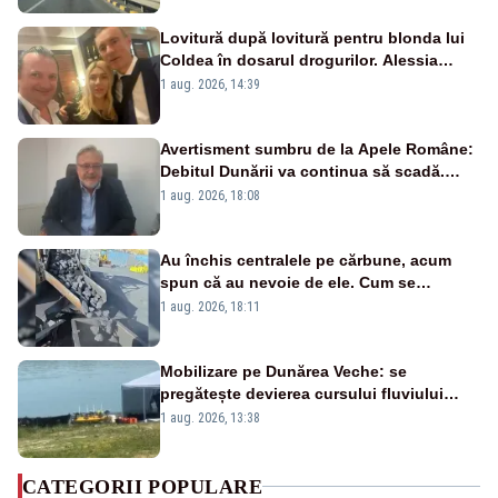
Lovitură după lovitură pentru blonda lui
Coldea în dosarul drogurilor. Alessia
Păcuraru explică decizia magistraților
1 aug. 2026, 14:39
Avertisment sumbru de la Apele Române:
Debitul Dunării va continua să scadă.
Cernavodă s-ar putea închide în 4 zile
1 aug. 2026, 18:08
Au închis centralele pe cărbune, acum
spun că au nevoie de ele. Cum se
pasează vina în plină criză energetică
1 aug. 2026, 18:11
Mobilizare pe Dunărea Veche: se
pregătește devierea cursului fluviului
către Cernavodă – VIDEO
1 aug. 2026, 13:38
CATEGORII POPULARE