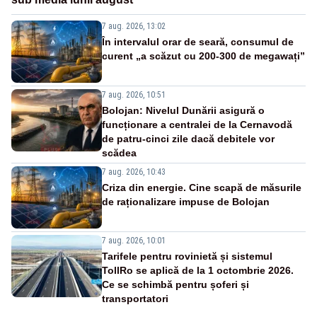
7 aug. 2026, 13:02
În intervalul orar de seară, consumul de
curent „a scăzut cu 200-300 de megawați”
7 aug. 2026, 10:51
Bolojan: Nivelul Dunării asigură o
funcționare a centralei de la Cernavodă
de patru-cinci zile dacă debitele vor
scădea
7 aug. 2026, 10:43
Criza din energie. Cine scapă de măsurile
de raționalizare impuse de Bolojan
7 aug. 2026, 10:01
Tarifele pentru rovinietă și sistemul
TollRo se aplică de la 1 octombrie 2026.
Ce se schimbă pentru șoferi și
transportatori