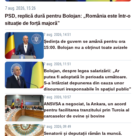
7 aug. 2026, 15:26
PSD, replică dură pentru Bolojan: „România este într-o
situație de forță majoră”
7 aug. 2026, 14:51
Ședința de guvern se amână pentru ora
15:00. Bolojan nu a obținut toate avizele
7 aug. 2026, 11:51
Bolojan, despre legea salarizării: „Ar
putea fi adoptată în perioada următoare.
S-a întârziat depunerea din cauza unor
discursuri iresponsabile în spaţiul public”
7 aug. 2026, 10:57
ANSVSA a negociat, la Ankara, un acord
pentru facilitarea tranzitului prin Turcia al
carcaselor de ovine și bovine
7 aug. 2026, 09:49
Senatorii și deputații rămân la muncă.