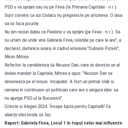
PSD o va sprijini sau nu pe Firea (la Primaria Capitalei - n.r.).
Sunt convins ca azi Ciolacu nu pregateste pe altcineva. O lasa
sa isi faca jocurile.
Nu am niciun dubiu ca Piedone o va sprijini (pe Firea - n.r.). Sa
nu uitam de unde vine Gabriela Firea, relatiile pe care le are", a
declarat, duminica seara, in cadrul emisiunii "Culisele Puterii",
Miron Mitrea.
Referitor la candidatura lui Nicusor Dan, care isi doreste un al
doilea mandat la Capitala, Mitrea a spus: "Nicusor Dan se
deseneaza pe el insusi. Incapabil. A fost un primar slab si
ramane in continuare un politician care are o singura idee: sa
nu ajunga PSD-ul la Bucuresti".
Citeste si Alegeri 2024. Începe lupta pentru Capitală! Ce
alianțe electorale se fac
Raport: Gabriela Firea, Locul 1 în topul celor mai influente