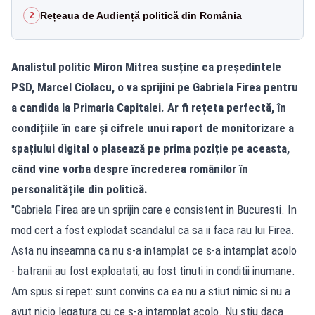
Rețeaua de Audiență politică din România
2
Analistul politic Miron Mitrea susține ca președintele
PSD, Marcel Ciolacu, o va sprijini pe Gabriela Firea pentru
a candida la Primaria Capitalei. Ar fi rețeta perfectă, în
condițiile în care și cifrele unui raport de monitorizare a
spațiului digital o plasează pe prima poziție pe aceasta,
când vine vorba despre încrederea românilor în
personalitățile din politică.
"Gabriela Firea are un sprijin care e consistent in Bucuresti. In
mod cert a fost explodat scandalul ca sa ii faca rau lui Firea.
Asta nu inseamna ca nu s-a intamplat ce s-a intamplat acolo
- batranii au fost exploatati, au fost tinuti in conditii inumane.
Am spus si repet: sunt convins ca ea nu a stiut nimic si nu a
avut nicio legatura cu ce s-a intamplat acolo. Nu stiu daca