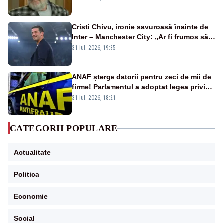
Cristi Chivu, ironie savuroasă înainte de
Inter – Manchester City: „Ar fi frumos să
mai cumpărați și de la noi”
31 iul. 2026, 19:35
ANAF șterge datorii pentru zeci de mii de
firme! Parlamentul a adoptat legea privind
amnistia fiscală
31 iul. 2026, 18:21
CATEGORII POPULARE
Actualitate
Politica
Economie
Social