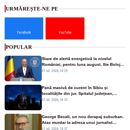
URMĂREȘTE-NE PE
Facebook
YouTube
POPULAR
Stare de alertă energetică la nivelul
României, pentru luna august. Ilie Bolojan
a anunțat importuri și posibile restricții –
31 iul. 2026, 18:29
VIDEO
Pană masivă de curent în Sibiu și
localitățile din jur. Spitalul județean,
semafoarele, rețelele de telefonie, grav
31 iul. 2026, 18:33
afectate
George Becali, un nou derapaj suburban.
Atac murdar la adresa unui jurnalist
sportiv – AUDIO
31 iul. 2026, 18:37