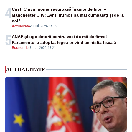
4
Cristi Chivu, ironie savuroasă înainte de Inter –
Manchester City: „Ar fi frumos să mai cumpărați și de la
noi”
Actualitate
-
31 iul. 2026, 19:35
5
ANAF șterge datorii pentru zeci de mii de firme!
Parlamentul a adoptat legea privind amnistia fiscală
Economie
-
31 iul. 2026, 18:21
ACTUALITATE