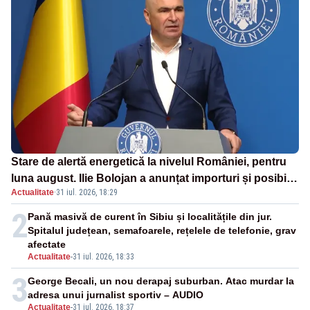
Stare de alertă energetică la nivelul României, pentru
luna august. Ilie Bolojan a anunțat importuri și posibile
Actualitate
·
31 iul. 2026, 18:29
restricții – VIDEO
2
Pană masivă de curent în Sibiu și localitățile din jur.
Spitalul județean, semafoarele, rețelele de telefonie, grav
afectate
Actualitate
-
31 iul. 2026, 18:33
3
George Becali, un nou derapaj suburban. Atac murdar la
adresa unui jurnalist sportiv – AUDIO
Actualitate
-
31 iul. 2026, 18:37