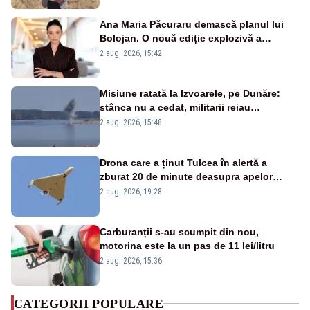
Ana Maria Păcuraru demască planul lui
Bolojan. O nouă ediție explozivă a
emisiunii „Miza Zilei” la Realitatea PLUS
2 aug. 2026, 15:42
Misiune ratată la Izvoarele, pe Dunăre:
stânca nu a cedat, militarii reiau
detonările luni – VIDEO
2 aug. 2026, 15:48
Drona care a ținut Tulcea în alertă a
zburat 20 de minute deasupra apelor
României. Au fost ridicate două F-16
2 aug. 2026, 19:28
Carburanții s-au scumpit din nou,
motorina este la un pas de 11 lei/litru
2 aug. 2026, 15:36
CATEGORII POPULARE