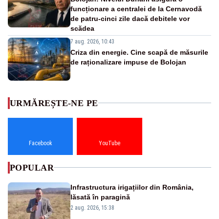
funcționare a centralei de la Cernavodă
de patru-cinci zile dacă debitele vor
scădea
7 aug. 2026, 10:43
Criza din energie. Cine scapă de măsurile
de raționalizare impuse de Bolojan
URMĂREȘTE-NE PE
Facebook
YouTube
POPULAR
Infrastructura irigațiilor din România,
lăsată în paragină
2 aug. 2026, 15:38