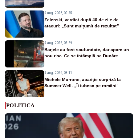
9 aug. 2026, 09:35
Zelenski, verdict după 40 de zile de
atacuri: „Sunt mulțumit de rezultat”
9 aug. 2026, 08:29
Barjele au fost scufundate, dar apare un
nou risc. Ce se întâmplă pe Dunăre
9 aug. 2026, 08:11
Michele Morrone, apariție surpriză la
Summer Well: „Îi iubesc pe români”
POLITICA