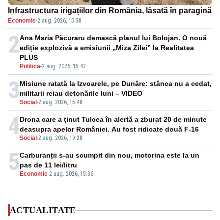
Infrastructura irigațiilor din România, lăsată în paragină
Economie
·
2 aug. 2026, 15:38
2
Ana Maria Păcuraru demască planul lui Bolojan. O nouă
ediție explozivă a emisiunii „Miza Zilei” la Realitatea
PLUS
Politica
-
2 aug. 2026, 15:42
3
Misiune ratată la Izvoarele, pe Dunăre: stânca nu a cedat,
militarii reiau detonările luni – VIDEO
Social
-
2 aug. 2026, 15:48
4
Drona care a ținut Tulcea în alertă a zburat 20 de minute
deasupra apelor României. Au fost ridicate două F-16
Social
-
2 aug. 2026, 19:28
5
Carburanții s-au scumpit din nou, motorina este la un
pas de 11 lei/litru
Economie
-
2 aug. 2026, 15:36
ACTUALITATE