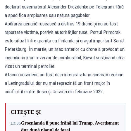
declarat guvernatorul Alexander Drozdenko pe Telegram, fără
a specifica amploarea sau natura pagubelor.
Apărarea aeriană rusească a distrus 19 drone şi nu au fost
raportate victime, potrivit autorităţilor ruse. Portul Primorsk
este situat între graniţa cu Finlanda şi oraşul important Sankt
Petersburg. În martie, un atac anterior cu drone a provocat un
incendiu într-un rezervor de combustibil, Kievul susţinând că a
vizat un terminal petrolier.
Atacuri ucrainene au fost deja înregistrate în această regiune
a Leningradului, dar nu mai reprezintă un front major în
conflictul dintre Rusia şi Ucraina din februarie 2022.
CITEȘTE ȘI
Groenlanda îi pune frână lui Trump. Avertisment
13:35
dur după planul de foraj