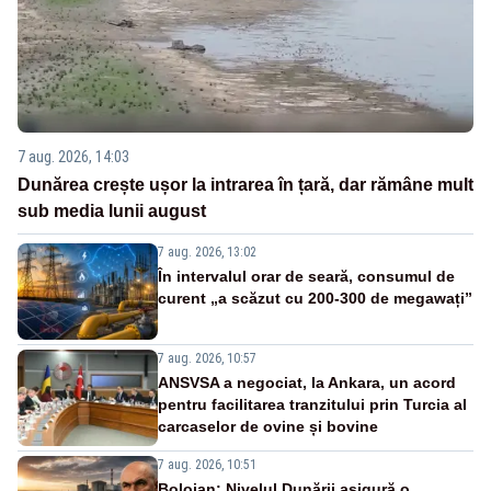
7 aug. 2026, 14:03
Dunărea crește ușor la intrarea în țară, dar rămâne mult
sub media lunii august
7 aug. 2026, 13:02
În intervalul orar de seară, consumul de
curent „a scăzut cu 200-300 de megawați”
7 aug. 2026, 10:57
ANSVSA a negociat, la Ankara, un acord
pentru facilitarea tranzitului prin Turcia al
carcaselor de ovine și bovine
7 aug. 2026, 10:51
Bolojan: Nivelul Dunării asigură o