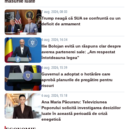
măsurile luate
7 aug. 2026, 08:03
Trump neagă că SUA se confruntă cu un
deficit de armament
6 aug. 2026, 16:34
Ilie Bolojan evită un răspuns clar despre
averea partenerei sale: „Am respectat
întotdeauna legea”
6 aug. 2026, 15:39
Guvernul a adoptat o hotărâre care
aprobă planurile de pregătire pentru
riscuri
6 aug. 2026, 15:18
Ana Maria Păcuraru: Televiziunea
Poporului solicită investigarea deciziilor
luate în această perioadă de criză
enegetică