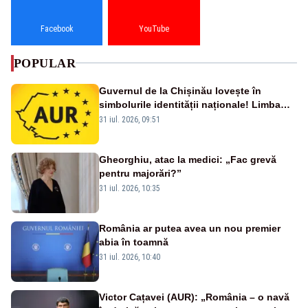
Facebook
YouTube
POPULAR
Guvernul de la Chișinău lovește în
simbolurile identității naționale! Limba
română nu se economisește! Limba
31 iul. 2026, 09:51
română se sărbătorește!
Gheorghiu, atac la medici: „Fac grevă
pentru majorări?”
31 iul. 2026, 10:35
România ar putea avea un nou premier
abia în toamnă
31 iul. 2026, 10:40
Victor Cațavei (AUR): „România – o navă