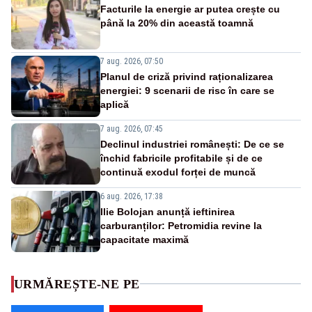
Facturile la energie ar putea crește cu
până la 20% din această toamnă
7 aug. 2026, 07:50
Planul de criză privind raționalizarea
energiei: 9 scenarii de risc în care se
aplică
7 aug. 2026, 07:45
Declinul industriei românești: De ce se
închid fabricile profitabile și de ce
continuă exodul forței de muncă
6 aug. 2026, 17:38
Ilie Bolojan anunță ieftinirea
carburanților: Petromidia revine la
capacitate maximă
URMĂREȘTE-NE PE