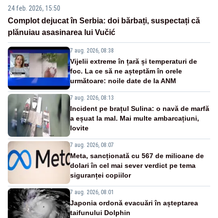
24 feb. 2026, 15:50
Complot dejucat în Serbia: doi bărbați, suspectați că
plănuiau asasinarea lui Vučić
7 aug. 2026, 08:38
Vijelii extreme în țară și temperaturi de
foc. La ce să ne așteptăm în orele
următoare: noile date de la ANM
7 aug. 2026, 08:13
Incident pe brațul Sulina: o navă de marfă
a eșuat la mal. Mai multe ambarcațiuni,
lovite
7 aug. 2026, 08:07
Meta, sancționată cu 567 de milioane de
dolari în cel mai sever verdict pe tema
siguranței copiilor
7 aug. 2026, 08:01
Japonia ordonă evacuări în așteptarea
taifunului Dolphin