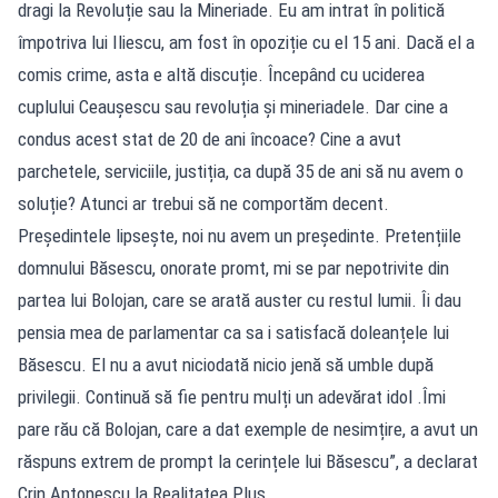
dragi la Revoluție sau la Mineriade. Eu am intrat în politică
împotriva lui Iliescu, am fost în opoziție cu el 15 ani. Dacă el a
comis crime, asta e altă discuție. Începând cu uciderea
cuplului Ceaușescu sau revoluția și mineriadele. Dar cine a
condus acest stat de 20 de ani încoace? Cine a avut
parchetele, serviciile, justiția, ca după 35 de ani să nu avem o
soluție? Atunci ar trebui să ne comportăm decent.
Președintele lipsește, noi nu avem un președinte. Pretențiile
domnului Băsescu, onorate promt, mi se par nepotrivite din
partea lui Bolojan, care se arată auster cu restul lumii. Îi dau
pensia mea de parlamentar ca sa i satisfacă doleanțele lui
Băsescu. El nu a avut niciodată nicio jenă să umble după
privilegii. Continuă să fie pentru mulți un adevărat idol .Îmi
pare rău că Bolojan, care a dat exemple de nesimțire, a avut un
răspuns extrem de prompt la cerințele lui Băsescu”, a declarat
Crin Antonescu la Realitatea Plus.