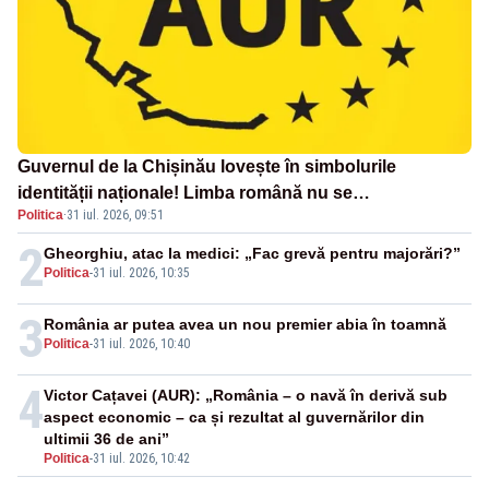
Guvernul de la Chișinău lovește în simbolurile
identității naționale! Limba română nu se
Politica
·
31 iul. 2026, 09:51
economisește! Limba română se sărbătorește!
2
Gheorghiu, atac la medici: „Fac grevă pentru majorări?”
Politica
-
31 iul. 2026, 10:35
3
România ar putea avea un nou premier abia în toamnă
Politica
-
31 iul. 2026, 10:40
4
Victor Cațavei (AUR): „România – o navă în derivă sub
aspect economic – ca și rezultat al guvernărilor din
ultimii 36 de ani”
Politica
-
31 iul. 2026, 10:42