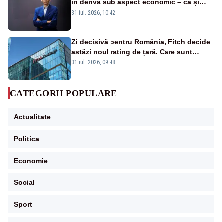
în derivă sub aspect economic – ca și
rezultat al guvernărilor din ultimii 36 de
31 iul. 2026, 10:42
ani”
Zi decisivă pentru România, Fitch decide
astăzi noul rating de țară. Care sunt
efectele retrogradării la categoria „junk”
31 iul. 2026, 09:48
CATEGORII POPULARE
Actualitate
Politica
Economie
Social
Sport