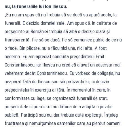
nu, la funeraliile lui Ion Iliescu.
„Eu nu am spus că nu trebuia să se ducă sa apară acolo, la
funeralii. E decizia domniei sale. Am spus că, în calitate de
președinte al României trebuia să aibă o decizie clară și
transparentă. Fie să se ducă, fie să comunice public de ce nu
o face. Din păcate, nu a făcu nici una, nici alta. A fost
nedemn. Eu am apreciat conduita președintelui Emil
Constantinescu, iar Iliescu nu cred că a avut un adversar mai
vehement decât Constantinescu. Eu vorbesc de obligația, nu
neapărat față de Iliescu sau simpatizanții lui, ci decizia
președintelui în exercițiu al țării. În momentul în care, în
conformitate cu lege, se organizează funeralii de stat,
președintele si premierul au datoria de a adopta o poziție
publică. Participă sau nu, dar trebuie date explicații. Înțeleg
frustrarea și nemulțumirea oamenilor care au pierdut oameni