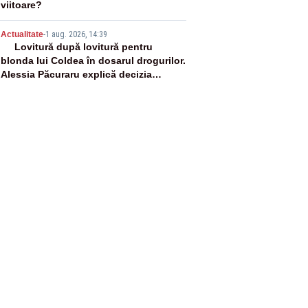
viitoare?
5
Actualitate
-
1 aug. 2026, 14:39
Lovitură după lovitură pentru
blonda lui Coldea în dosarul drogurilor.
Alessia Păcuraru explică decizia
magistraților