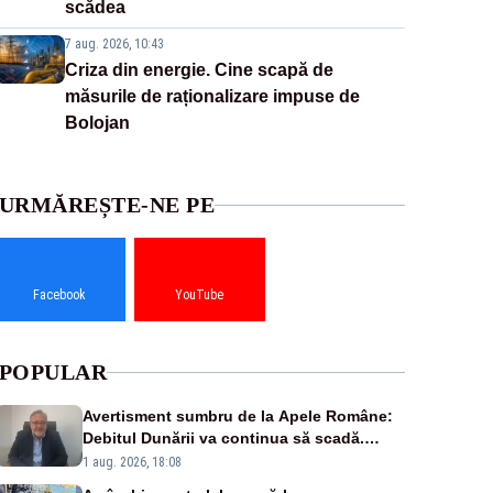
scădea
7 aug. 2026, 10:43
Criza din energie. Cine scapă de
măsurile de raționalizare impuse de
Bolojan
URMĂREȘTE-NE PE
Facebook
YouTube
POPULAR
Avertisment sumbru de la Apele Române:
Debitul Dunării va continua să scadă.
Cernavodă s-ar putea închide în 4 zile
1 aug. 2026, 18:08