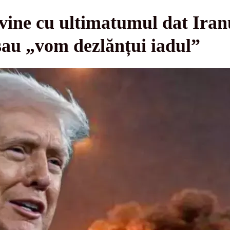
ine cu ultimatumul dat Iranu
sau „vom dezlănțui iadul”