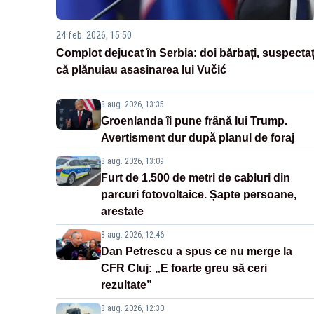
24 feb. 2026, 15:50
Complot dejucat în Serbia: doi bărbați, suspectaț
că plănuiau asasinarea lui Vučić
8 aug. 2026, 13:35
Groenlanda îi pune frână lui Trump.
Avertisment dur după planul de foraj
8 aug. 2026, 13:09
Furt de 1.500 de metri de cabluri din
parcuri fotovoltaice. Șapte persoane,
arestate
8 aug. 2026, 12:46
Dan Petrescu a spus ce nu merge la
CFR Cluj: „E foarte greu să ceri
rezultate”
8 aug. 2026, 12:30