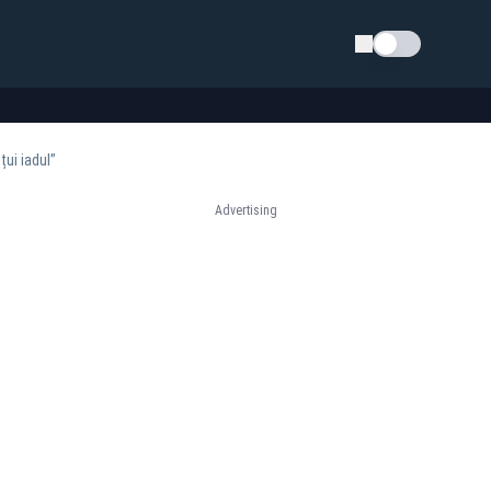
Schimba tema
ui iadul”
Advertising