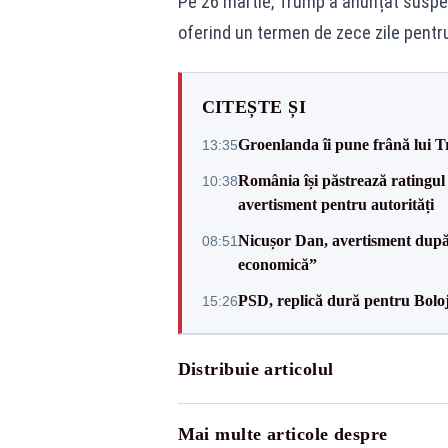
Pe 26 martie, Trump a anunțat suspen
oferind un termen de zece zile pentru
CITEȘTE ȘI
Groenlanda îi pune frână lui 
13:35
România își păstrează ratingul 
10:38
avertisment pentru autorități
Nicușor Dan, avertisment după 
08:51
economică”
PSD, replică dură pentru Boloj
15:26
Distribuie articolul
Mai multe articole despre