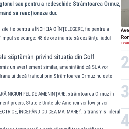
ngtonul sau pentru a redeschide Strâmtoarea Ormuz,
rmând să reacționeze dur.
0 zile fie pentru a ÎNCHEIA O ÎNŢELEGERE, fie pentru a
Ave
l se scurge: 48 de ore înainte să dezlănţui iadul
Rom
Econ
să 
în 4
le săptămâni privind situația din Golf
nsmis un avertisment similar, amenințând că SUA vor
 Iranului dacă traficul prin Strâmtoarea Ormuz nu este
FĂRĂ NICIUN FEL DE AMENINŢARE, strâmtoarea Ormuz în
t precis, Statele Unite ale Americii vor lovi şi vor
LECTRICE, ÎNCEPÂND CU CEA MAI MARE!”, a transmis liderul