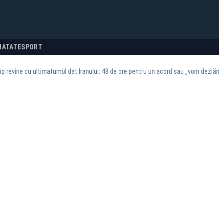
NATATE
SPORT
 revine cu ultimatumul dat Iranului: 48 de ore pentru un acord sau „vom dezlănț