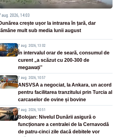
7 aug. 2026, 14:03
Dunărea crește ușor la intrarea în țară, dar
rămâne mult sub media lunii august
7 aug. 2026, 13:02
În intervalul orar de seară, consumul de
curent „a scăzut cu 200-300 de
megawați”
7 aug. 2026, 10:57
ANSVSA a negociat, la Ankara, un acord
pentru facilitarea tranzitului prin Turcia al
carcaselor de ovine și bovine
7 aug. 2026, 10:51
Bolojan: Nivelul Dunării asigură o
funcționare a centralei de la Cernavodă
de patru-cinci zile dacă debitele vor