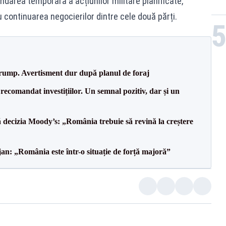
darea temporară a acțiunilor militare planificate,
 continuarea negocierilor dintre cele două părți.
Trump. Avertisment dur după planul de foraj
recomandat investițiilor. Un semnal pozitiv, dar și un
decizia Moody’s: „România trebuie să revină la creștere
an: „România este într-o situație de forță majoră”