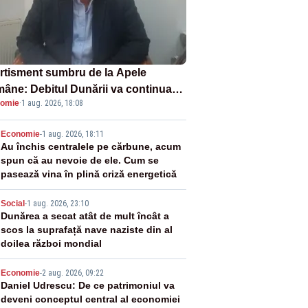
rtisment sumbru de la Apele
âne: Debitul Dunării va continua
omie
·
1 aug. 2026, 18:08
scadă. Cernavodă s-ar putea închide
 zile
2
Economie
-
1 aug. 2026, 18:11
Au închis centralele pe cărbune, acum
spun că au nevoie de ele. Cum se
pasează vina în plină criză energetică
3
Social
-
1 aug. 2026, 23:10
Dunărea a secat atât de mult încât a
scos la suprafață nave naziste din al
doilea război mondial
4
Economie
-
2 aug. 2026, 09:22
Daniel Udrescu: De ce patrimoniul va
deveni conceptul central al economiei