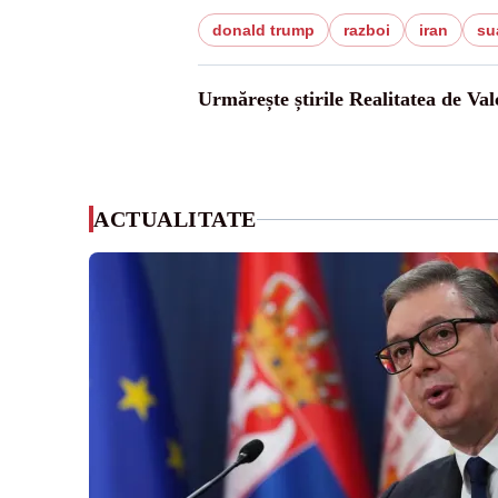
donald trump
razboi
iran
su
Urmărește știrile Realitatea de Val
ACTUALITATE