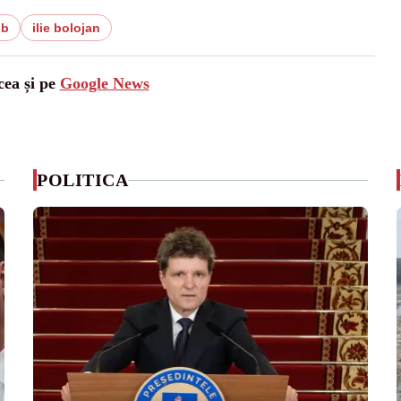
ub
ilie bolojan
cea și pe
Google News
POLITICA