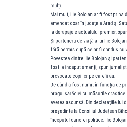
mulți.
Mai mult, Ilie Bolojan ar fi fost prin
amendat doar în județele Arad și Satu
la derapajele actualului premier, spun 
Și partenera de viață a lui Ilie Boloj
fără permis după ce ar fi condus cu 
Povestea dintre Ilie Bolojan și parten
fost la început amanți, spun jurnalișt
provocate copiilor pe care îi au.
De când a fost numit în funcția de pre
pragul sărăciei cu măsurile drastice. 
averea ascunsă. Din declarațiile lui 
președinte la Consiliul Județean Biho
începutul carierei politice. Ilie Bolo