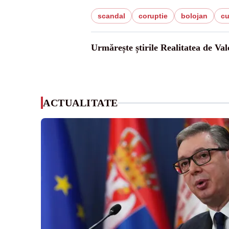
scandal
coruptie
bolojan
c
Urmărește știrile Realitatea de Val
ACTUALITATE