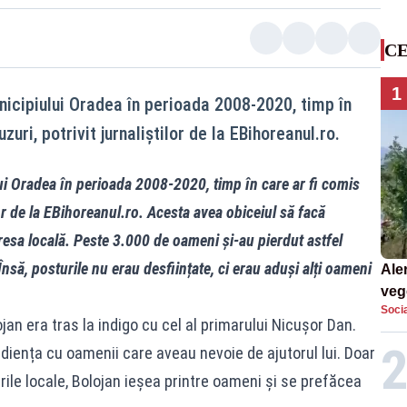
CE
1
unicipiului Oradea în perioada 2008-2020, timp în
ri, potrivit jurnaliștilor de la EBihoreanul.ro.
lui Oradea în perioada 2008-2020, timp în care ar fi comis
or de la EBihoreanul.ro. Acesta avea obiceiul să facă
resa locală. Peste 3.000 de oameni și-au pierdut astfel
nsă, posturile nu erau desființate, ci erau aduși alți oameni
Aler
vege
Socia
silv
ojan era tras la indigo cu cel al primarului Nicușor Dan.
udiența cu oamenii care aveau nevoie de ajutorul lui. Doar
rile locale, Bolojan ieșea printre oameni și se prefăcea