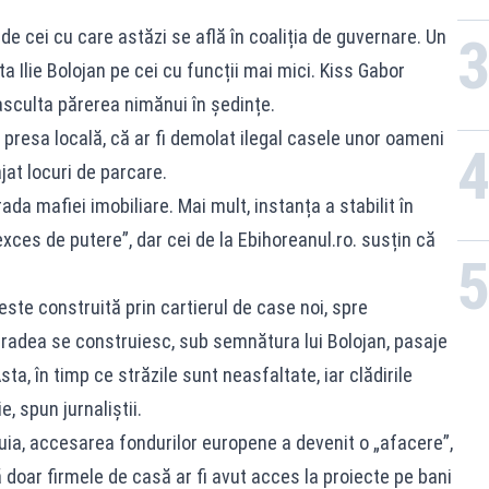
 de cei cu care astăzi se află în coaliția de guvernare. Un
a Ilie Bolojan pe cei cu funcții mai mici. Kiss Gabor
asculta părerea nimănui în ședințe.
e presa locală, că ar fi demolat ilegal casele unor oameni
ajat locuri de parcare.
ada mafiei imobiliare. Mai mult, instanța a stabilit în
„exces de putere”, dar cei de la Ebihoreanul.ro. susțin că
este construită prin cartierul de case noi, spre
 Oradea se construiesc, sub semnătura lui Bolojan, pasaje
a, în timp ce străzile sunt neasfaltate, iar clădirile
e, spun jurnaliștii.
stuia, accesarea fondurilor europene a devenit o „afacere”,
 doar firmele de casă ar fi avut acces la proiecte pe bani