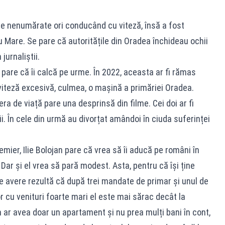
s de nenumărate ori conducând cu viteză, însă a fost
 Mare. Se pare că autoritățile din Oradea închideau ochii
jurnaliștii.
an pare că îi calcă pe urme. În 2022, aceasta ar fi rămas
viteză excesivă, culmea, o mașină a primăriei Oradea.
era de viață pare una desprinsă din filme. Cei doi ar fi
ii. În cele din urmă au divorțat amândoi în ciuda suferinței
mier, Ilie Bolojan pare că vrea să îi aducă pe români în
Dar și el vrea să pară modest. Asta, pentru că își ține
de avere rezultă că după trei mandate de primar și unul de
r cu venituri foarte mari el este mai sărac decât la
jan ar avea doar un apartament și nu prea mulți bani în cont,