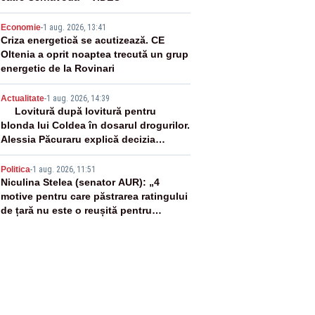
3
Economie
-
1 aug. 2026, 13:41
Criza energetică se acutizează. CE
Oltenia a oprit noaptea trecută un grup
energetic de la Rovinari
4
Actualitate
-
1 aug. 2026, 14:39
Lovitură după lovitură pentru
blonda lui Coldea în dosarul drogurilor.
Alessia Păcuraru explică decizia
magistraților
5
Politica
-
1 aug. 2026, 11:51
Niculina Stelea (senator AUR): „4
motive pentru care păstrarea ratingului
de țară nu este o reușită pentru
Guvernul Bolojan”