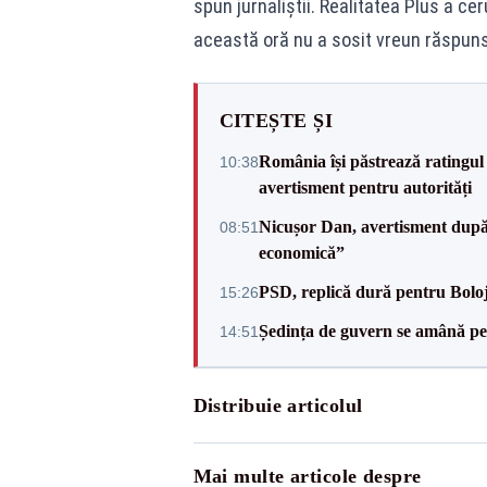
spun jurnaliștii. Realitatea Plus a ce
această oră nu a sosit vreun răspuns
CITEȘTE ȘI
România își păstrează ratingul 
10:38
avertisment pentru autorități
Nicușor Dan, avertisment după 
08:51
economică”
PSD, replică dură pentru Boloj
15:26
Ședința de guvern se amână pen
14:51
Distribuie articolul
Mai multe articole despre