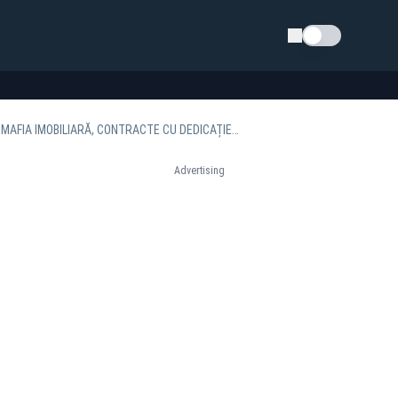
Schimba tema
ILIE BOLOJAN, ÎN CENTRUL UNOR ACUZAȚII FĂRĂ PRECEDENT! LEGĂTURILE PREMIERULUI CU MAFIA IMOBILIARĂ, CONTRACTE CU DEDICAȚIE PENTRU FIRMELE DE CASĂ
Advertising