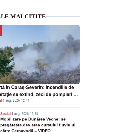
LE MAI CITITE
tă în Caraș-Severin: incendiile de
tație se extind, zeci de pompieri și
l
·
1 aug. 2026, 12:44
icultori se luptă cu flăcările - VIDEO
2
Social
-
1 aug. 2026, 13:38
Mobilizare pe Dunărea Veche: se
pregătește devierea cursului fluviului
către Cernavodă – VIDEO