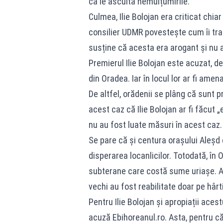
că le ascultă nemulțumirile.
Culmea, Ilie Bolojan era criticat chiar
consilier UDMR povestește cum îi trat
susține că acesta era arogant și nu 
Premierul Ilie Bolojan este acuzat, d
din Oradea. Iar în locul lor ar fi amen
De altfel, orădenii se plâng că sunt pr
acest caz că Ilie Bolojan ar fi făcut 
nu au fost luate măsuri în acest caz.
Se pare că și centura orașului Aleșd 
disperarea locanlicilor. Totodată, în
subterane care costă sume uriașe. Ast
vechi au fost reabilitate doar pe hârti
Pentru Ilie Bolojan și apropiații ace
acuză Ebihoreanul.ro. Asta, pentru că